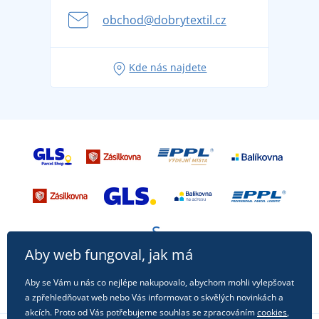
se na dovolenou bez starostí
obchod@dobrytextil.cz
Tipy na svěží outfity pro pohodové léto
Oblíbené tričko City v hlavní roli: outfity pro každou
Kde nás najdete
příležitost!
Aby web fungoval, jak má
Aby se Vám u nás co nejlépe nakupovalo, abychom mohli vylepšovat
a zpřehledňovat web nebo Vás informovat o skvělých novinkách a
akcích. Proto od Vás potřebujeme souhlas se zpracováním
cookies
,