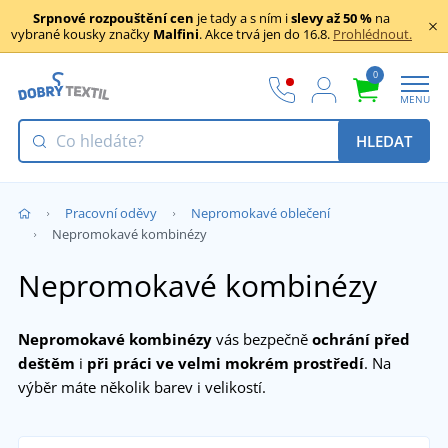
Srpnové rozpouštění cen
je tady a s ním i
slevy až 50 %
na
vybrané kousky značky
Malfini
. Akce trvá jen do 16.8.
Prohlédnout.
0
MENU
HLEDAT
Pracovní oděvy
Nepromokavé oblečení
Nepromokavé kombinézy
Nepromokavé kombinézy
Nepromokavé kombinézy
vás bezpečně
ochrání před
deštěm
i
při práci ve velmi mokrém prostředí
. Na
výběr máte několik barev i velikostí.