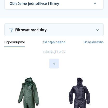
Oblečeme jednotlivce i firmy
Dodáváme nepromokavé kombinézy rybářům,
silničářům, vodovodním a kanalizačním firmám, i
koncovým zákazníkům již od 1 kusu.
Chci vědět více
Filtrovat produkty
Doporučujeme
Od nejlevnějšího
Od nejdražšího
Zobrazuji 1-2 z 2
1