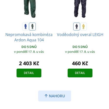
Nepromokavá kombinéza
Voděodolný overal LEIGH
Ardon Aqua 104
DO 5 DNŮ
DO 5 DNŮ
v pondělí 17. 8.
u vás
v pondělí 17. 8.
u vás
460 Kč
2 403 Kč
DETAIL
DETAIL
NAHORU