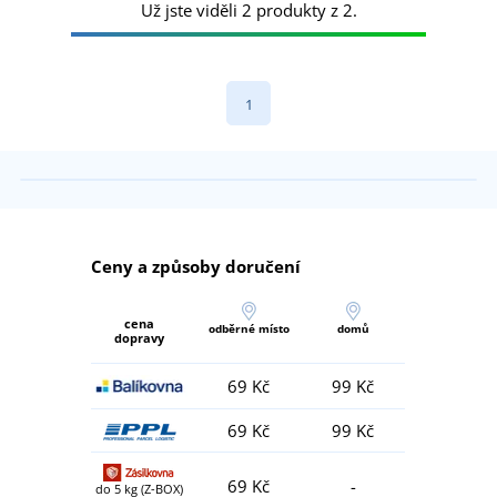
Už jste viděli 2 produkty z 2.
1
Ceny a způsoby doručení
cena
odběrné místo
domů
dopravy
69 Kč
99 Kč
69 Kč
99 Kč
69 Kč
-
do 5 kg (Z-BOX)