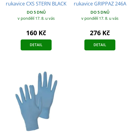
rukavice CXS STERN BLACK
rukavice GRIPPAZ 246A
DO 5 DNŮ
DO 5 DNŮ
v pondělí 17. 8.
u vás
v pondělí 17. 8.
u vás
160 Kč
276 Kč
DETAIL
DETAIL