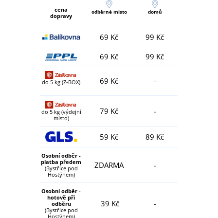
cena
odběrné místo
domů
dopravy
69 Kč
99 Kč
69 Kč
99 Kč
69 Kč
-
do 5 kg (Z-BOX)
79 Kč
-
do 5 kg (výdejní
místo)
59 Kč
89 Kč
Osobní odběr -
platba předem
ZDARMA
-
(Bystřice pod
Hostýnem)
Osobní odběr -
hotově při
39 Kč
-
odběru
(Bystřice pod
Hostýnem)