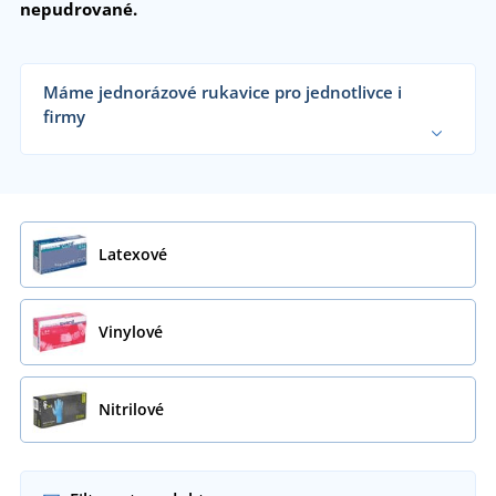
nepudrované.
Máme jednorázové rukavice pro jednotlivce i
firmy
Dodáváme jednorázové rukavice zdravotnickým
zařízením, potravinářským a zemědělským
společnostem, lakovnám, velkým výrobním
firmám i koncovým zákazníkům již od 1 kusu.
Chci vědět více
Latexové
Vinylové
Nitrilové