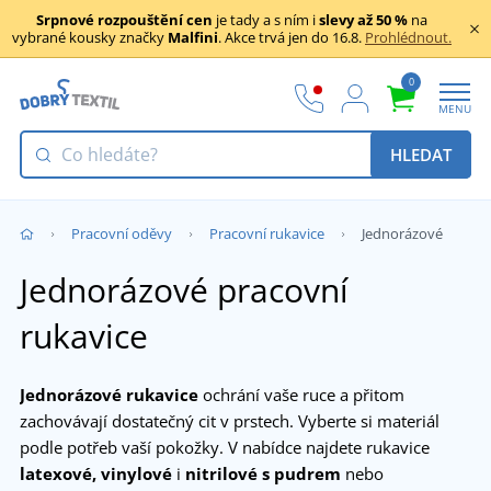
Srpnové rozpouštění cen
je tady a s ním i
slevy až 50 %
na
vybrané kousky značky
Malfini
. Akce trvá jen do 16.8.
Prohlédnout.
0
MENU
HLEDAT
Pracovní oděvy
Pracovní rukavice
Jednorázové
Jednorázové pracovní
rukavice
Jednorázové rukavice
ochrání vaše ruce a přitom
zachovávají dostatečný cit v prstech. Vyberte si materiál
podle potřeb vaší pokožky. V nabídce najdete rukavice
latexové, vinylové
i
nitrilové s pudrem
nebo