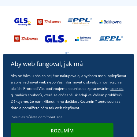
Aby web fungoval, jak má
Aby se Vám u nás co nejlépe nakupovalo, abychom mohli vylepšovat
a zpřehledňovat web nebo Vás informovat o skvělých novinkách a
akcích. Proto od Vás potřebujeme souhlas se zpracováním
cookies
,
tj. malých souborů, které se dočasně ukládají ve Vašem prohlížeči.
Děkujeme, že nám kliknutím na tlačítko „Rozumím“ tento souhlas
Sledujte nás na sociálních sítích
dáte a pomůžete nám tak web zlepšovat.
Souhlas můžete odmítnout
zde
ROZUMÍM
© 2011 - 2026, Dual Trade s.r.o. | Technicky zajišťuje
Simplia.cz
.