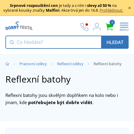
Srpnové rozpouštění cen
je tady a s ním i
slevy až 50 %
na
vybrané kousky značky
Malfini
. Akce trvá jen do 16.8.
Prohlédnout.
0
MENU
HLEDAT
Pracovní oděvy
Reflexní oděvy
Reflexní batohy
Reflexní batohy
Reflexní batohy jsou skvělým doplňkem na kolo nebo i
jinam, kde
potřebujete být dobře vidět
.