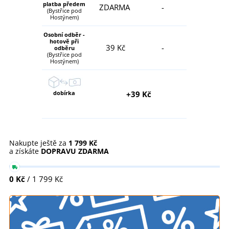
platba předem
ZDARMA
-
(Bystřice pod
Hostýnem)
Osobní odběr -
hotově při
39 Kč
-
odběru
(Bystřice pod
Hostýnem)
dobírka
+39 Kč
Nakupte ještě za
1 799 Kč
a získáte
DOPRAVU ZDARMA
0 Kč
/ 1 799 Kč