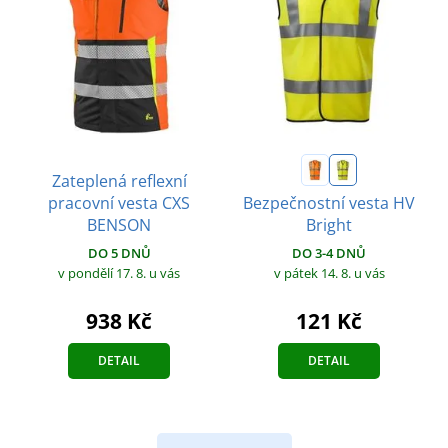
Zateplená reflexní
pracovní vesta CXS
Bezpečnostní vesta HV
BENSON
Bright
DO 5 DNŮ
DO 3-4 DNŮ
v pondělí 17. 8.
u vás
v pátek 14. 8.
u vás
938 Kč
121 Kč
DETAIL
DETAIL