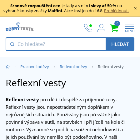
Srpnové rozpouštění cen
je tady a s ním i
slevy až 50 %
na
vybrané kousky značky
Malfini
. Akce trvá jen do 16.8.
Prohlédnout.
0
MENU
HLEDAT
Pracovní oděvy
Reflexní oděvy
Reflexní vesty
Reflexní vesty
Reflexní vesty
pro děti i dospělé za příjemné ceny.
Reflexní vesty jsou nepostradatelným doplňkem v
nejrůznějších situacích. Používány jsou převážně jako
povinná výbava v autě, na stavbách i při jízdě na kole či
motorce. Významně se podílí na snížení nehodovosti a
jejich používání by nemělo být podceňováno. V naší