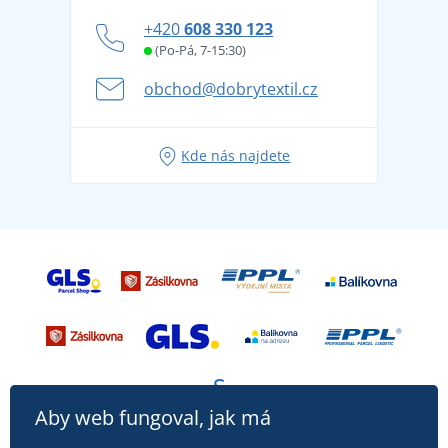
Zásady ochrany osobních údajů
Jak zvládnout horké letní dny v pohodě a bezpečí
+420
608 330 123
Affiliate
Věrnostní program BONTIS +
Letní dobrodružství začíná balením aneb připravte
(Po-Pá, 7-15:30)
Kariéra
se na dovolenou bez starostí
obchod@dobrytextil.cz
Tipy na svěží outfity pro pohodové léto
Oblíbené tričko City v hlavní roli: outfity pro každou
Kde nás najdete
příležitost!
Aby web fungoval, jak má