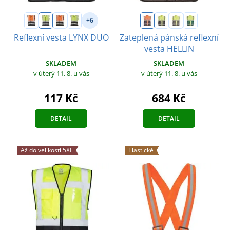
+6
Reflexní vesta LYNX DUO
Zateplená pánská reflexní
vesta HELLIN
SKLADEM
SKLADEM
v úterý 11. 8.
u vás
v úterý 11. 8.
u vás
117 Kč
684 Kč
DETAIL
DETAIL
Až do velikosti 5XL
Elastické