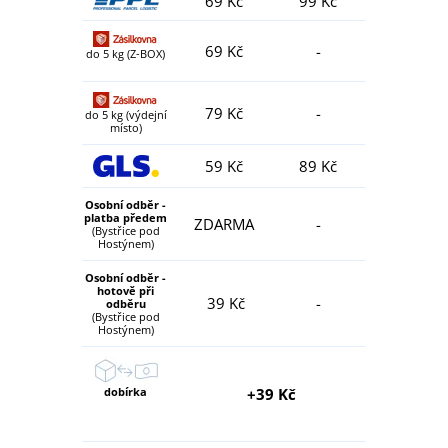
69 Kč
99 Kč
69 Kč
-
do 5 kg (Z-BOX)
79 Kč
-
do 5 kg (výdejní
místo)
59 Kč
89 Kč
Osobní odběr -
platba předem
ZDARMA
-
(Bystřice pod
Hostýnem)
Osobní odběr -
hotově při
39 Kč
-
odběru
(Bystřice pod
Hostýnem)
dobírka
+39 Kč