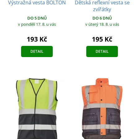
Dětská reflexní vesta se
Výstražná vesta BOLTON
zvířátky
DO 5 DNŮ
DO 6 DNŮ
v pondělí 17. 8.
u vás
v úterý 18. 8.
u vás
193 Kč
195 Kč
DETAIL
DETAIL