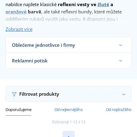
nabídce najdete klasické
reflexní vesty ve
žluté
a
oranžové
barvě
, ale také reflexní bundy, které můžete
oddělením rukávů využít jako vestu. K dispozici jsou i
dětské reflexní vesty
a
reflexní kříže
.
Zobrazit více
Oblečeme jednotlivce i firmy
Dodáváme reflexní vesty silničářům, velkým
výrobním a stavebním firmám, reklamní
Reklamní potisk
agenturám školám i koncovým zákazníkům již od
1 kusu.
Na námi dodávané reflexní vesty vám natiskneme
Chci vědět více
motiv dle vašeho přání.
Chci vědět více
Filtrovat produkty
Doporučujeme
Od nejlevnějšího
Od nejdražšího
Zobrazuji 1-12 z 12