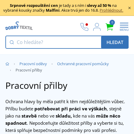
Srpnové rozpouštění cen
je tady a s ním i
slevy až 50 %
na
vybrané kousky značky
Malfini
. Akce trvá jen do 16.8.
Prohlédnout.
0
MENU
HLEDAT
Pracovní oděvy
Ochranné pracovní pomůcky
Pracovní přilby
Pracovní přilby
Ochrana hlavy by měla patřit k těm nejdůležitějším vůbec.
Přilbu budete
potřebovat při práci ve výškách
, stejně
jako na
stavbě
nebo ve
skladu,
kde na vás
může něco
spadnout
. Nepodceňujte důležitost přilby a vyberte si tu,
která splňuje bezpečnostní podmínky pro vaši profesi.