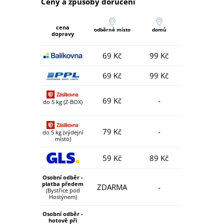
Ceny a způsoby doručení
cena
odběrné místo
domů
dopravy
69 Kč
99 Kč
69 Kč
99 Kč
69 Kč
-
do 5 kg (Z-BOX)
79 Kč
-
do 5 kg (výdejní
místo)
59 Kč
89 Kč
Osobní odběr -
platba předem
ZDARMA
-
(Bystřice pod
Hostýnem)
Osobní odběr -
hotově při