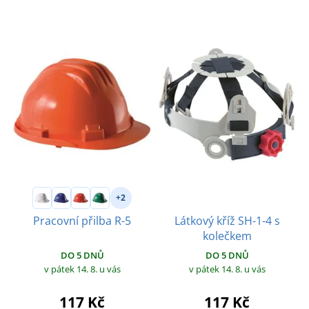
+2
Látkový kříž SH-1-4 s
Pracovní přilba R-5
kolečkem
DO 5 DNŮ
DO 5 DNŮ
v pátek 14. 8.
u vás
v pátek 14. 8.
u vás
117 Kč
117 Kč