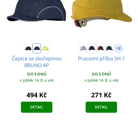
+2
Čepice se skořepinou
Pracovní přilba SH-1
BRUNO AP
DO 5 DNŮ
DO 5 DNŮ
v pátek 14. 8.
u vás
v pátek 14. 8.
u vás
271 Kč
494 Kč
DETAIL
DETAIL