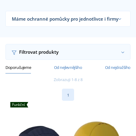
Máme ochranné pomůcky pro jednotlivce i firmy
Dodáváme pracovní přilby stavebním firmám,
velkoskladům, pracovníkům ve výškách i
koncovým zákazníkům již od 1 kusu.
Chci vědět více
Filtrovat produkty
Doporučujeme
Od nejlevnějšího
Od nejdražšího
Zobrazuji 1-8 z 8
1
Funkční