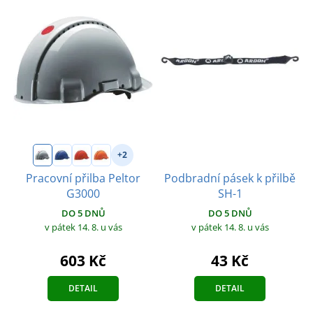
+2
Podbradní pásek k přilbě
Pracovní přilba Peltor
SH-1
G3000
DO 5 DNŮ
DO 5 DNŮ
v pátek 14. 8.
u vás
v pátek 14. 8.
u vás
43 Kč
603 Kč
DETAIL
DETAIL