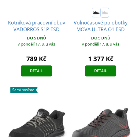
Kotníková pracovní obuv
Volnočasové polobotky
VADORROS S1P ESD
MOVA ULTRA O1 ESD
DO 5 DNŮ
DO 5 DNŮ
v pondělí 17. 8.
u vás
v pondělí 17. 8.
u vás
789 Kč
1 377 Kč
DETAIL
DETAIL
Sami nosíme