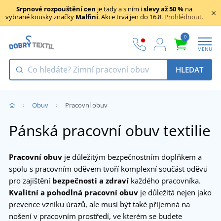
Srpnové rozpouštění cen
je tady a s ním i
slevy až 50 %
na
vybrané kousky značky
Malfini
. Akce trvá jen do 16.8.
Prohlédnout.
0
MENU
HLEDAT
Obuv
Pracovní obuv
Pánská pracovní obuv textilie
Pracovní obuv
je důležitým bezpečnostním doplňkem a
spolu s pracovním oděvem tvoří komplexní součást oděvů
pro zajištění
bezpečnosti a zdraví
každého pracovníka.
Kvalitní a pohodlná
pracovní obuv
je důležitá nejen jako
prevence vzniku úrazů, ale musí být také příjemná na
nošení v pracovním prostředí, ve kterém se budete