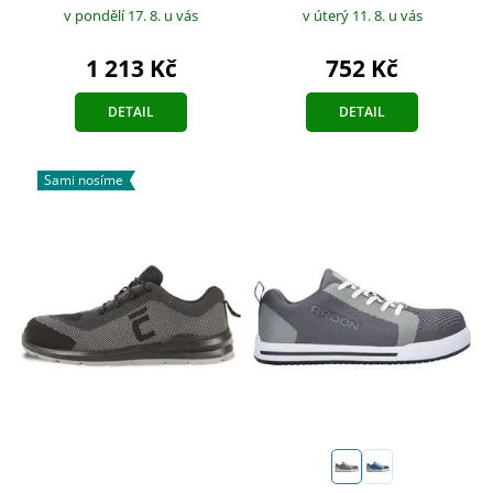
v pondělí 17. 8.
u vás
v úterý 11. 8.
u vás
1 213 Kč
752 Kč
DETAIL
DETAIL
Sami nosíme