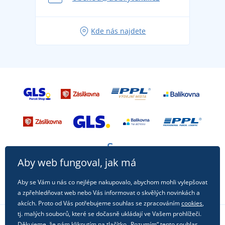
Tipy na svěží outfity pro pohodové léto
Oblíbené tričko City v hlavní roli: outfity pro každou
Kde nás najdete
příležitost!
Aby web fungoval, jak má
Aby se Vám u nás co nejlépe nakupovalo, abychom mohli vylepšovat
a zpřehledňovat web nebo Vás informovat o skvělých novinkách a
akcích. Proto od Vás potřebujeme souhlas se zpracováním
cookies
,
tj. malých souborů, které se dočasně ukládají ve Vašem prohlížeči.
Děkujeme, že nám kliknutím na tlačítko „Rozumím“ tento souhlas