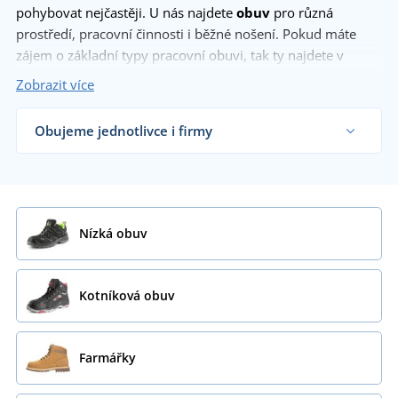
pohybovat nejčastěji. U nás najdete
obuv
pro různá
prostředí, pracovní činnosti i běžné nošení. Pokud máte
zájem o základní typy pracovní obuvi, tak ty najdete v
kategorii
kotníková pracovní obuv
. Do vlhkého prostředí se
Zobrazit více
budou hodit
pracovní holínky
a v létě uvítáte
nízké pracovní
boty
, nebo
pracovní sandály
. Pro moderní pracanty, kteří
Obujeme jednotlivce i firmy
chtějí vypadat stylově i na stavbě nabízíme moderní
Dodáváme pracovní obuv řemeslníkům, firmám i
pracovní tenisky
.
koncovým zákazníkům již od 1 kusu.
Chci vědět více
Zobrazit více
Nízká obuv
Kotníková obuv
Farmářky