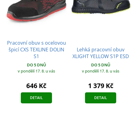
Pracovní obuv s ocelovou
špicí CXS TEXLINE DOLIN
Lehká pracovní obuv
S1
XLIGHT YELLOW S1P ESD
DO 5 DNŮ
DO 5 DNŮ
v pondělí 17. 8.
u vás
v pondělí 17. 8.
u vás
646 Kč
1 379 Kč
DETAIL
DETAIL