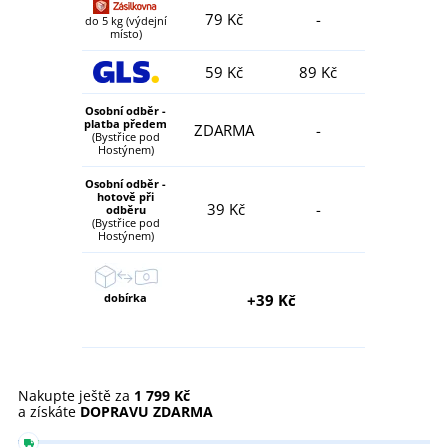
79 Kč
-
do 5 kg (výdejní
místo)
59 Kč
89 Kč
Osobní odběr -
platba předem
ZDARMA
-
(Bystřice pod
Hostýnem)
Osobní odběr -
hotově při
39 Kč
-
odběru
(Bystřice pod
Hostýnem)
dobírka
+39 Kč
Nakupte ještě za
1 799 Kč
a získáte
DOPRAVU ZDARMA