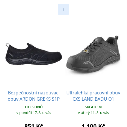
1
Bezpečnostní nazouvací
Ultralehká pracovní obuv
obuv ARDON GREKS S1P
CXS LAND BADU O1
DO 5 DNŮ
SKLADEM
v pondělí 17. 8.
u vás
v úterý 11. 8.
u vás
851 Kč
1 100 Kč