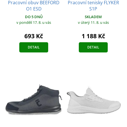
Pracovní obuv BEEFORD
Pracovní tenisky FLYKER
O1 ESD
S1P
DO 5 DNŮ
SKLADEM
v pondělí 17. 8.
u vás
v úterý 11. 8.
u vás
693 Kč
1 188 Kč
DETAIL
DETAIL