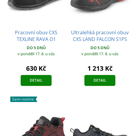
Pracovní obuv CXS
Ultralehká pracovní obuv
TEXLINE RAVA O1
CXS LAND FALCON S1PS
DO 5 DNŮ
DO 5 DNŮ
v pondělí 17. 8.
u vás
v pondělí 17. 8.
u vás
630 Kč
1 213 Kč
DETAIL
DETAIL
Sami nosíme