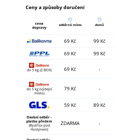
Ceny a způsoby doručení
cena
odběrné místo
domů
dopravy
69 Kč
99 Kč
69 Kč
99 Kč
69 Kč
-
do 5 kg (Z-BOX)
79 Kč
-
do 5 kg (výdejní
místo)
59 Kč
89 Kč
Osobní odběr -
platba předem
ZDARMA
-
(Bystřice pod
Hostýnem)
Osobní odběr -