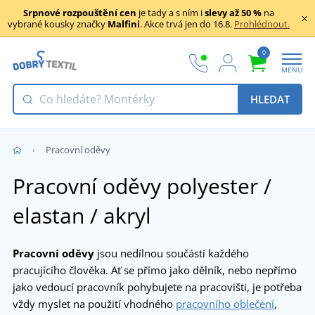
Srpnové rozpouštění cen
je tady a s ním i
slevy až 50 %
na
vybrané kousky značky
Malfini
. Akce trvá jen do 16.8.
Prohlédnout.
0
MENU
HLEDAT
Pracovní oděvy
Pracovní oděvy polyester /
elastan / akryl
Pracovní oděvy
jsou nedílnou součástí každého
pracujícího člověka. Ať se přímo jako dělník, nebo nepřímo
jako vedoucí pracovník pohybujete na pracovišti, je potřeba
vždy myslet na použití vhodného
pracovního oblečení
,