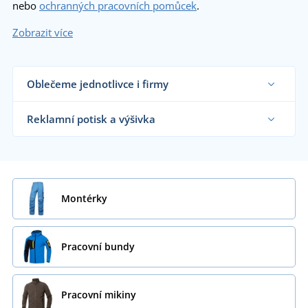
nebo
ochranných pracovních pomůcek
.
Zobrazit více
Oblečeme jednotlivce i firmy
Dodáváme pracovní oblečení řemeslníkům,
velkým výrobním firmám i koncovým zákazníkům
Reklamní potisk a výšivka
již od 1 kusu.
Chci vědět více
Na námi dodávané pracovní oblečení vám
natiskneme nebo vyšijeme motiv dle vašeho
přání.
Chci vědět více
Montérky
Pracovní bundy
Pracovní mikiny