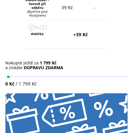
hotově při
39 Kč
-
odběru
(Bystřice pod
Hostýnem)
dobírka
+39 Kč
Nakupte ještě za
1 799 Kč
a získáte
DOPRAVU ZDARMA
0 Kč
/ 1 799 Kč