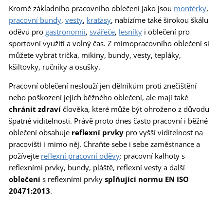
Kromě základního pracovního oblečení jako jsou
montérky
,
pracovní bundy
,
vesty
,
kraťasy
, nabízíme také širokou škálu
oděvů pro
gastronomii
,
svářeče
,
lesníky
i oblečení pro
sportovní využití a volný čas. Z mimopracovního oblečení si
můžete vybrat trička, mikiny, bundy, vesty, tepláky,
kšiltovky, ručníky a osušky.
Pracovní oblečení neslouží jen dělníkům proti znečištění
nebo poškození jejich běžného oblečení, ale mají také
chránit zdraví
člověka, které může být ohroženo z důvodu
špatné viditelnosti. Právě proto dnes často pracovní i běžné
oblečení obsahuje
reflexní prvky
pro vyšší viditelnost na
pracovišti i mimo něj. Chraňte sebe i sebe zaměstnance a
požívejte
reflexní pracovní oděvy
: pracovní kalhoty s
reflexními prvky, bundy, pláště, reflexní vesty a další
oblečení
s reflexními prvky
splňující normu EN ISO
20471:2013
.