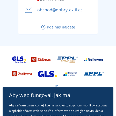
Kariéra
se na dovolenou bez starostí
obchod@dobrytextil.cz
Tipy na svěží outfity pro pohodové léto
Oblíbené tričko City v hlavní roli: outfity pro každou
Kde nás najdete
příležitost!
Aby web fungoval, jak má
Aby se Vám u nás co nejlépe nakupovalo, abychom mohli vylepšovat
a zpřehledňovat web nebo Vás informovat o skvělých novinkách a