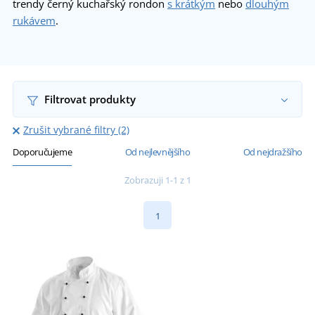
trendy černý kuchařský rondon
s krátkým
nebo
dlouhým
rukávem
.
Filtrovat produkty
Zrušit vybrané filtry (2)
Doporučujeme
Od nejlevnějšího
Od nejdražšího
Zobrazuji 1-1 z 1
1