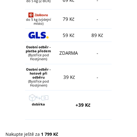
do 5 kg (Z-BOX)
79 Kč
-
do 5 kg (výdejní
místo)
59 Kč
89 Kč
Osobní odběr -
platba předem
ZDARMA
-
(Bystřice pod
Hostýnem)
Osobní odběr -
hotově při
39 Kč
-
odběru
(Bystřice pod
Hostýnem)
dobírka
+39 Kč
Nakupte ještě za
1 799 Kč