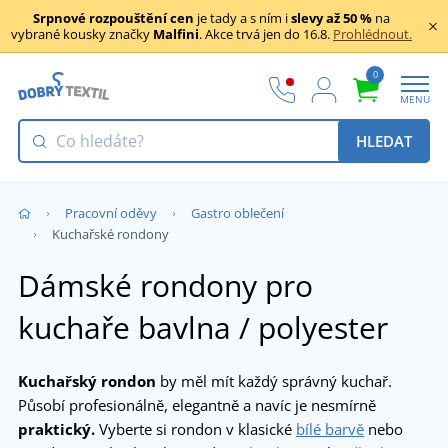
Srpnové rozpouštění cen
je tady a s ním i
slevy až 50 %
na
vybrané kousky značky
Malfini
. Akce trvá jen do 16.8.
Prohlédnout.
0
MENU
HLEDAT
Pracovní oděvy
Gastro oblečení
Kuchařské rondony
Dámské rondony pro
kuchaře bavlna / polyester
Kuchařský rondon
by měl mít každý správný kuchař.
Působí profesionálně, elegantně a navíc je nesmírně
praktický.
Vyberte si rondon v klasické
bílé barvě
nebo