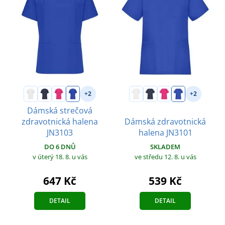
+2
+2
Dámská strečová
zdravotnická halena
Dámská zdravotnická
JN3103
halena JN3101
DO 6 DNŮ
SKLADEM
v úterý 18. 8.
u vás
ve středu 12. 8.
u vás
647 Kč
539 Kč
DETAIL
DETAIL