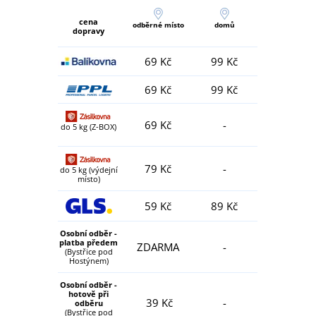
cena
odběrné místo
domů
dopravy
69 Kč
99 Kč
69 Kč
99 Kč
69 Kč
-
do 5 kg (Z-BOX)
79 Kč
-
do 5 kg (výdejní
místo)
59 Kč
89 Kč
Osobní odběr -
platba předem
ZDARMA
-
(Bystřice pod
Hostýnem)
Osobní odběr -
hotově při
39 Kč
-
odběru
(Bystřice pod