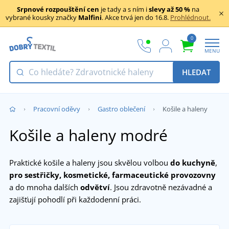
Srpnové rozpouštění cen
je tady a s ním i
slevy až 50 %
na
vybrané kousky značky
Malfini
. Akce trvá jen do 16.8.
Prohlédnout.
0
MENU
HLEDAT
Pracovní oděvy
Gastro oblečení
Košile a haleny
Košile a haleny modré
Praktické košile a haleny jsou skvělou volbou
do kuchyně
,
pro sestřičky, kosmetické, farmaceutické provozovny
a do mnoha dalších
odvětví
. Jsou zdravotně nezávadné a
zajišťují pohodlí při každodenní práci.