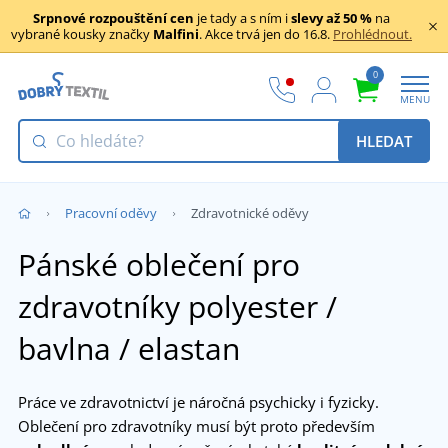
Srpnové rozpouštění cen
je tady a s ním i
slevy až 50 %
na
vybrané kousky značky
Malfini
. Akce trvá jen do 16.8.
Prohlédnout.
0
MENU
HLEDAT
Pracovní oděvy
Zdravotnické oděvy
Pánské oblečení pro
zdravotníky polyester /
bavlna / elastan
Práce ve zdravotnictví je náročná psychicky i fyzicky.
Oblečení pro zdravotníky musí být proto především