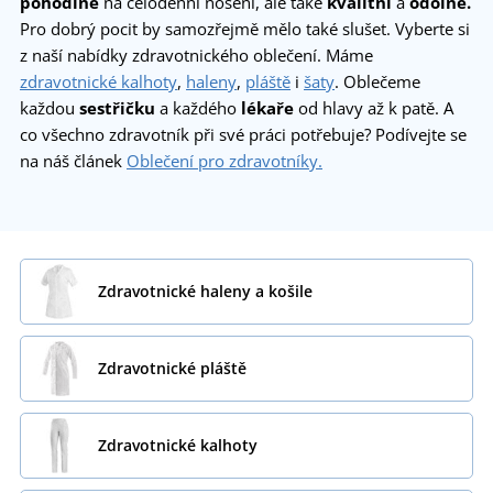
pohodlné
na celodenní nošení, ale také
kvalitní
a
odolné.
Pro dobrý pocit by samozřejmě mělo také slušet. Vyberte si
z naší nabídky zdravotnického oblečení. Máme
zdravotnické kalhoty
,
haleny
,
pláště
i
šaty
. Oblečeme
každou
sestřičku
a každého
lékaře
od hlavy až k patě. A
co všechno zdravotník při své práci potřebuje? Podívejte se
na náš článek
Oblečení pro zdravotníky.
Zdravotnické haleny a košile
Zdravotnické pláště
Zdravotnické kalhoty