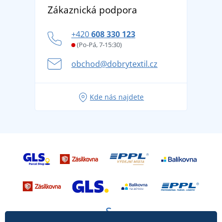
DobrýTextil pro firmy a organizace
Zákaznická podpora
Potisk a výšivka
tradicí od roku 1976
Blog
Zásady ochrany osobních údajů
Jak zvládnout horké letní dny v pohodě a bezpečí
+420
608 330 123
Affiliate
Věrnostní program BONTIS +
Letní dobrodružství začíná balením aneb připravte
(Po-Pá, 7-15:30)
Kariéra
se na dovolenou bez starostí
obchod@dobrytextil.cz
Tipy na svěží outfity pro pohodové léto
Oblíbené tričko City v hlavní roli: outfity pro každou
Kde nás najdete
příležitost!