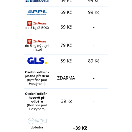
69 Kč
99 Kč
69 Kč
99 Kč
69 Kč
-
do 5 kg (Z-BOX)
79 Kč
-
do 5 kg (výdejní
místo)
59 Kč
89 Kč
Osobní odběr -
platba předem
ZDARMA
-
(Bystřice pod
Hostýnem)
Osobní odběr -
hotově při
39 Kč
-
odběru
(Bystřice pod
Hostýnem)
dobírka
+39 Kč