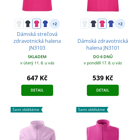
+2
+2
Dámská strečová
zdravotnická halena
Dámská zdravotnická
JN3103
halena JN3101
SKLADEM
DO 6 DNŮ
v úterý 11. 8.
u vás
v pondělí 17. 8.
u vás
647 Kč
539 Kč
DETAIL
DETAIL
Sami oblékáme
Sami oblékáme