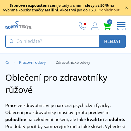
Srpnové rozpouštění cen
je tady a s ním i
slevy až 50 %
na
vybrané kousky značky
Malfini
. Akce trvá jen do 16.8.
Prohlédnout.
0
MENU
HLEDAT
Pracovní oděvy
Zdravotnické oděvy
Oblečení pro zdravotníky
růžové
Práce ve zdravotnictví je náročná psychicky i fyzicky.
Oblečení pro zdravotníky musí být proto především
pohodlné
na celodenní nošení, ale také
kvalitní
a
odolné.
Pro dobrý pocit by samozřejmě mělo také slušet. Vyberte si