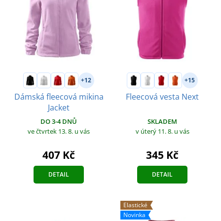
+12
+15
Dámská fleecová mikina
Fleecová vesta Next
Jacket
SKLADEM
DO 3-4 DNŮ
v úterý 11. 8.
u vás
ve čtvrtek 13. 8.
u vás
345 Kč
407 Kč
DETAIL
DETAIL
Elastické
Novinka