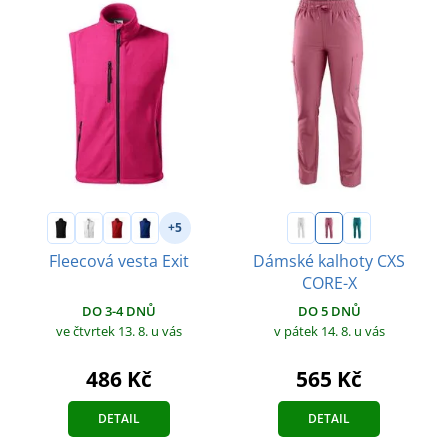
+5
Fleecová vesta Exit
Dámské kalhoty CXS
CORE-X
DO 3-4 DNŮ
DO 5 DNŮ
ve čtvrtek 13. 8.
u vás
v pátek 14. 8.
u vás
486 Kč
565 Kč
DETAIL
DETAIL