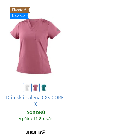
Elastické
Novinka
Dámská halena CXS CORE-
X
DO 5 DNŮ
v pátek 14. 8.
u vás
484 Kč