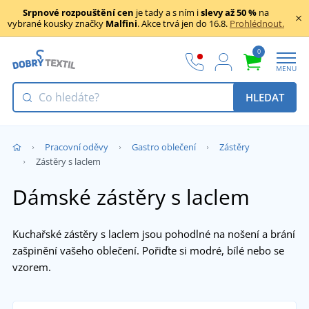
Srpnové rozpouštění cen
je tady a s ním i
slevy až 50 %
na
vybrané kousky značky
Malfini
. Akce trvá jen do 16.8.
Prohlédnout.
0
MENU
HLEDAT
Pracovní oděvy
Gastro oblečení
Zástěry
Zástěry s laclem
Dámské zástěry s laclem
Kuchařské zástěry s laclem jsou pohodlné na nošení a brání
zašpinění vašeho oblečení. Pořiďte si modré, bílé nebo se
vzorem.