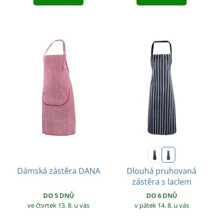
Dlouhá pruhovaná
Dámská zástěra DANA
zástěra s laclem
DO 5 DNŮ
DO 6 DNŮ
ve čtvrtek 13. 8.
u vás
v pátek 14. 8.
u vás