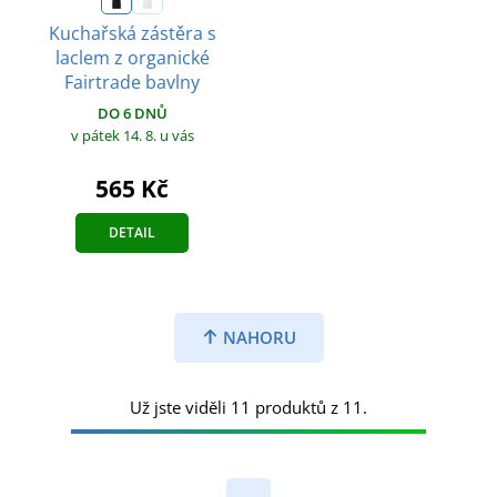
Kuchařská zástěra s
laclem z organické
Fairtrade bavlny
DO 6 DNŮ
v pátek 14. 8.
u vás
565 Kč
DETAIL
NAHORU
Už jste viděli 11 produktů z 11.