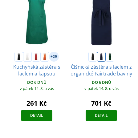
+29
Kuchyňská zástěra s
Číšnická zástěra s laclem z
laclem a kapsou
organické Fairtrade bavlny
DO 6 DNŮ
DO 6 DNŮ
v pátek 14. 8.
u vás
v pátek 14. 8.
u vás
261 Kč
701 Kč
DETAIL
DETAIL