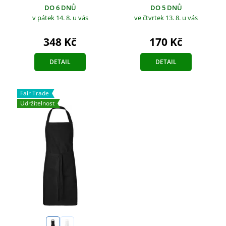
DO 5 DNŮ
DO 6 DNŮ
ve čtvrtek 13. 8.
u vás
v pátek 14. 8.
u vás
170 Kč
348 Kč
DETAIL
DETAIL
Fair Trade
Udržitelnost