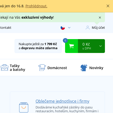
rvá jen do 16.8.
Prohlédnout.
čekají na Vás
exkluzivní výhody
!
Kontakt
Můj účet
0
0 Kč
Nakupte ještě za
1 799 Kč
a
dopravu máte zdarma
s DPH
Tašky
Domácnost
Novinky
a batohy
Oblečeme jednotlivce i firmy
Dodáváme kuchařské zástěry do pasu
restauracím, hotelům, kuchyním, firmám i