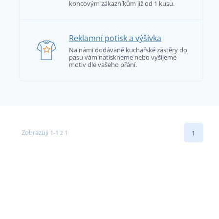
koncovým zákazníkům již od 1 kusu.
Reklamní potisk a výšivka
Na námi dodávané kuchařské zástěry do
pasu vám natiskneme nebo vyšijeme
motiv dle vašeho přání.
Zobrazuji 1-1 z 1
1