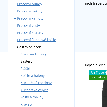
nich třeba ut
Pracovní bundy
Montérky s laclem
Pracovní mikiny
Montérky do pasu
Pracovní kalhoty
Blůzy
Pracovní vesty
Montérkové komplety
Kalhoty do pasu
Pracovní kraťasy
Pracovní kombinézy
Kalhoty s laclem
S kapsami
Pracovní flanelové košile
Zateplené montérky
Zateplené
Gastro oblečení
Pracovní kalhoty
Zástěry
Doporučujeme
Pláště
Fair Trade
Košile a haleny
Udržitelnost
Kuchařské rondony
Kuchařské čepice
Vesty a mikiny
Kravaty