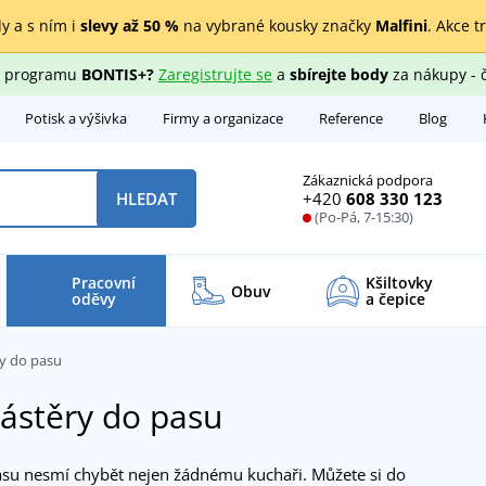
y a s ním i
slevy až 50 %
na vybrané kousky značky
Malfini
. Akce t
ho programu
BONTIS+?
Zaregistrujte se
a
sbírejte body
za nákupy - 
Potisk a výšivka
Firmy a organizace
Reference
Blog
Zákaznická podpora
+420
608 330 123
HLEDAT
(Po-Pá, 7-15:30)
Pracovní
Kšiltovky
Obuv
oděvy
a čepice
y do pasu
zástěry do pasu
asu nesmí chybět nejen žádnému kuchaři. Můžete si do