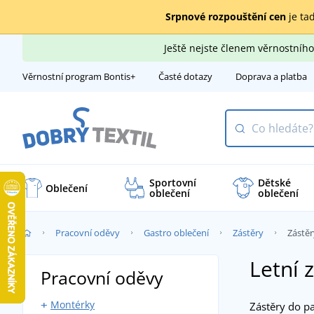
Srpnové rozpouštění cen
je tad
Ještě nejste členem věrnostní
Věrnostní program Bontis+
Časté dotazy
Doprava a platba
Sportovní
Dětské
Oblečení
oblečení
oblečení
Pracovní oděvy
Gastro oblečení
Zástěry
Zástěr
Letní 
Pracovní oděvy
Montérky
Zástěry do p