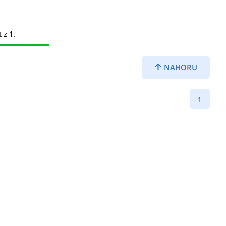
 z 1.
NAHORU
1