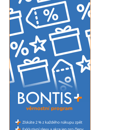
Získáte 2 % z každého nákupu zpět
Exkluzivní slevy a akce jen pro členy