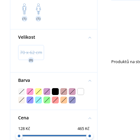
Práce ve výškách
Dielektrické
Nákoleníky
(1)
(1)
Velikost
70 x 62 cm
(0)
Produktů na s
Barva
Cena
128 Kč
465 Kč