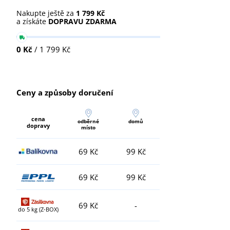
Nakupte ještě za
1 799 Kč
a získáte
DOPRAVU ZDARMA
0 Kč
/ 1 799 Kč
Ceny a způsoby doručení
cena
odběrné
domů
dopravy
místo
69 Kč
99 Kč
69 Kč
99 Kč
69 Kč
-
do 5 kg (Z-BOX)