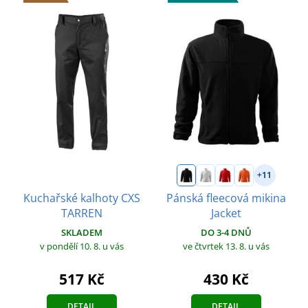
+11
Kuchařské kalhoty CXS
Pánská fleecová mikina
TARREN
Jacket
SKLADEM
DO 3-4 DNŮ
v pondělí 10. 8.
u vás
ve čtvrtek 13. 8.
u vás
517 Kč
430 Kč
DETAIL
DETAIL