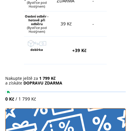
ZDARMA
-
(Bystřice pod
Hostýnem)
Osobní odběr -
hotově při
39 Kč
-
odběru
(Bystřice pod
Hostýnem)
dobírka
+39 Kč
Nakupte ještě za
1 799 Kč
a získáte
DOPRAVU ZDARMA
0 Kč
/ 1 799 Kč