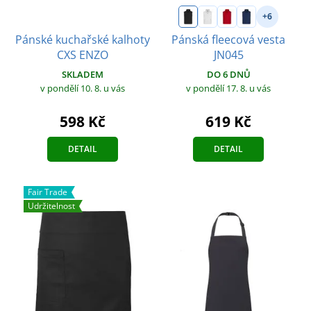
+6
Pánské kuchařské kalhoty
Pánská fleecová vesta
CXS ENZO
JN045
SKLADEM
DO 6 DNŮ
v pondělí 10. 8.
u vás
v pondělí 17. 8.
u vás
598 Kč
619 Kč
DETAIL
DETAIL
Fair Trade
Udržitelnost