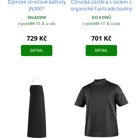
Dámské strečové kalhoty
Číšnická zástěra s laclem z
JN3001
organické Fairtrade bavlny
SKLADEM
DO 6 DNŮ
v pondělí 10. 8.
u vás
v pondělí 17. 8.
u vás
729 Kč
701 Kč
DETAIL
DETAIL