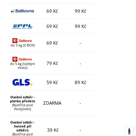
69 Kč
99 Kč
69 Kč
99 Kč
69 Kč
-
do 5 kg (Z-BOX)
79 Kč
-
do 5 kg (výdejní
místo)
59 Kč
89 Kč
Osobní odběr -
platba předem
ZDARMA
-
(Bystřice pod
Hostýnem)
Osobní odběr -
hotově při
39 Kč
-
odběru
(Bystřice pod