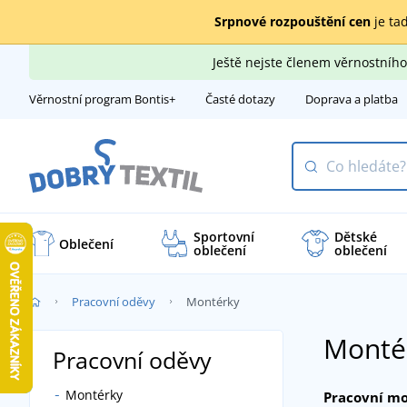
Srpnové rozpouštění cen
je tad
Ještě nejste členem věrnostní
Věrnostní program Bontis+
Časté dotazy
Doprava a platba
Sportovní
Dětské
Oblečení
oblečení
oblečení
Pracovní oděvy
Montérky
Monté
Pracovní oděvy
Montérky
Pracovní m