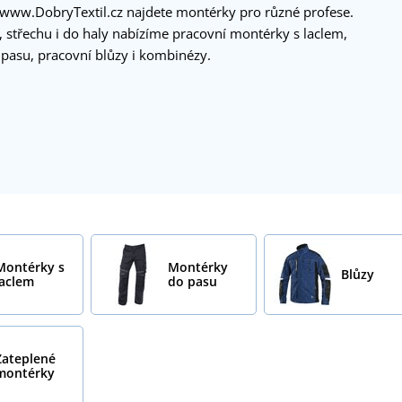
 www.DobryTextil.cz najdete montérky pro různé profese.
, střechu i do haly nabízíme pracovní montérky s laclem,
pasu, pracovní blůzy i kombinézy.
Montérky s
Montérky
Blůzy
laclem
do pasu
Zateplené
montérky