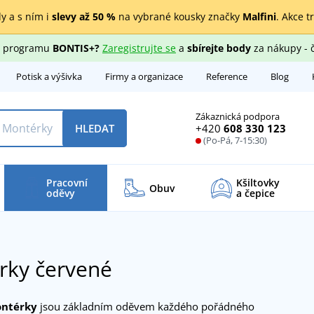
y a s ním i
slevy až 50 %
na vybrané kousky značky
Malfini
. Akce t
ho programu
BONTIS+?
Zaregistrujte se
a
sbírejte body
za nákupy - 
Potisk a výšivka
Firmy a organizace
Reference
Blog
Zákaznická podpora
+420
608 330 123
HLEDAT
(Po-Pá, 7-15:30)
Pracovní
Kšiltovky
Obuv
oděvy
a čepice
rky červené
ontérky
jsou základním oděvem každého pořádného