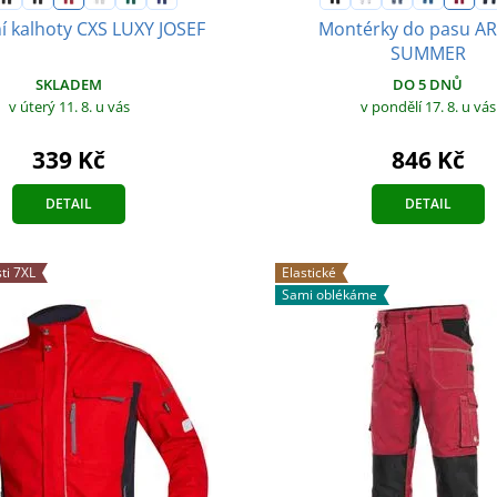
í kalhoty CXS LUXY JOSEF
Montérky do pasu 
SUMMER
SKLADEM
DO 5 DNŮ
v úterý 11. 8.
u vás
v pondělí 17. 8.
u vás
339 Kč
846 Kč
DETAIL
DETAIL
ti 7XL
Elastické
Sami oblékáme