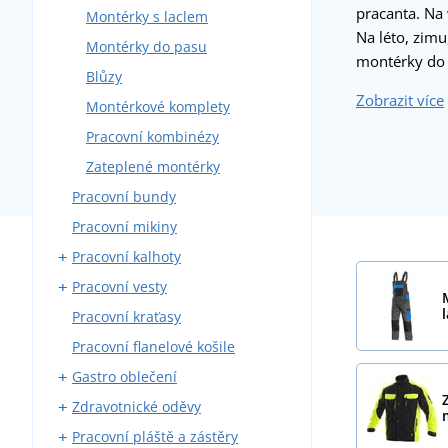
pracanta. Na
Montérky s laclem
Na léto, zimu
Montérky do pasu
montérky do 
Blůzy
Zobrazit více
Montérkové komplety
Pracovní kombinézy
Zateplené montérky
Pracovní bundy
Pracovní mikiny
Pracovní kalhoty
Pracovní vesty
Kalhoty do pasu
Pracovní kraťasy
Kalhoty s laclem
S kapsami
Pracovní flanelové košile
Zateplené
Gastro oblečení
Zdravotnické oděvy
Pracovní kalhoty
Pracovní pláště a zástěry
Zástěry
Zdravotnické haleny a košile