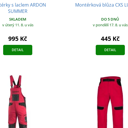
érky s laclem ARDON
Montérková blůza CXS 
SUMMER
DO 5 DNŮ
SKLADEM
v pondělí 17. 8.
u vás
v úterý 11. 8.
u vás
445 Kč
995 Kč
DETAIL
DETAIL