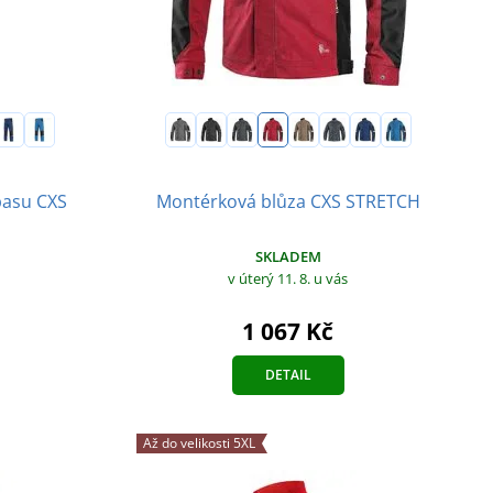
pasu CXS
Montérková blůza CXS STRETCH
SKLADEM
v úterý 11. 8.
u vás
1 067 Kč
DETAIL
Až do velikosti 5XL