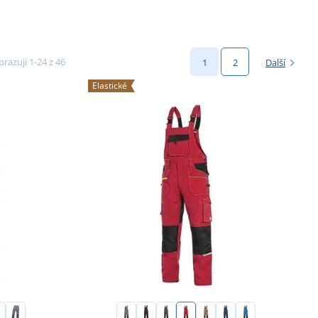
razuji 1-24 z 46
1
2
Další
Elastické