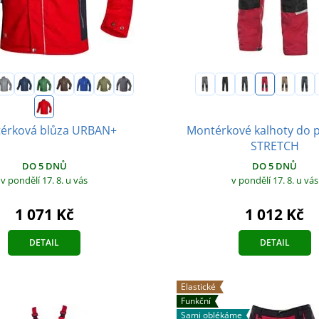
Montérkové kalhoty do 
érková blůza URBAN+
STRETCH
DO 5 DNŮ
DO 5 DNŮ
v pondělí 17. 8.
u vás
v pondělí 17. 8.
u vás
1 071 Kč
1 012 Kč
DETAIL
DETAIL
Elastické
Funkční
Sami oblékáme