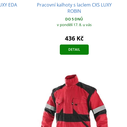
LUXY EDA
Pracovní kalhoty s laclem CXS LUXY
ROBIN
DO 5 DNŮ
v pondělí 17. 8.
u vás
436 Kč
DETAIL