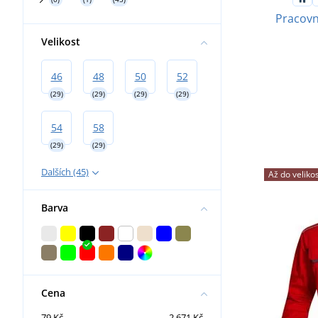
Pracovn
Velikost
46
48
50
52
(29)
(29)
(29)
(29)
54
58
(29)
(29)
Dalších (45)
Až do velikos
Barva
Cena
79 Kč
2 671 Kč