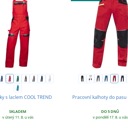
Pracovní kalhoty do pasu
ky s laclem COOL TREND
DO 5 DNŮ
SKLADEM
v pondělí 17. 8.
u vás
v úterý 11. 8.
u vás