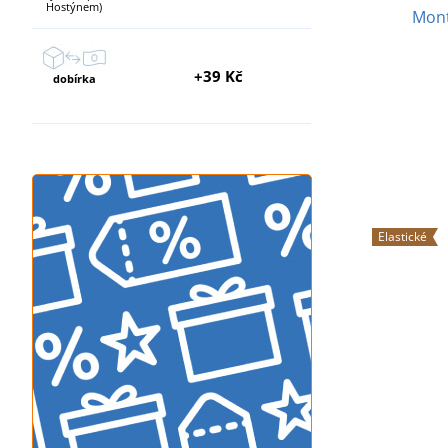
Hostýnem)
Mont
+39 Kč
dobírka
Elastické