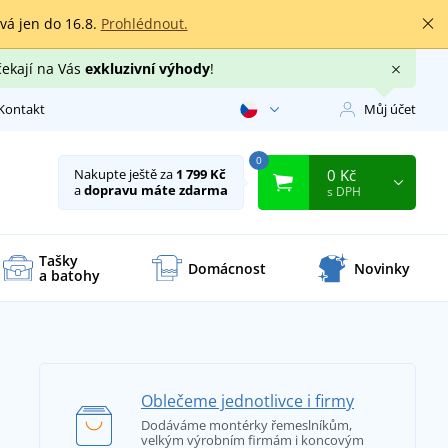
rvá jen do 16.8.
Prohlédnout.
čekají na Vás
exkluzivní výhody
!
Kontakt
Můj účet
0
0 Kč
Nakupte ještě za
1 799 Kč
a
dopravu máte zdarma
s DPH
Tašky
Domácnost
Novinky
a batohy
Oblečeme jednotlivce i firmy
Dodáváme montérky řemeslníkům,
velkým výrobním firmám i koncovým