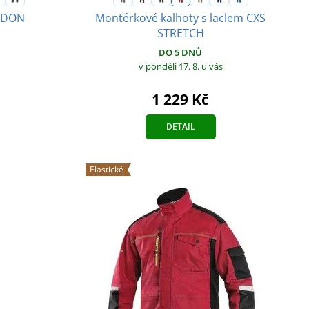
ARDON
Montérkové kalhoty s laclem CXS
STRETCH
DO 5 DNŮ
v pondělí 17. 8.
u vás
1 229 Kč
DETAIL
Elastické