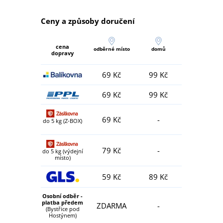
Ceny a způsoby doručení
cena
odběrné místo
domů
dopravy
69 Kč
99 Kč
69 Kč
99 Kč
69 Kč
-
do 5 kg (Z-BOX)
79 Kč
-
do 5 kg (výdejní
místo)
59 Kč
89 Kč
Osobní odběr -
platba předem
ZDARMA
-
(Bystřice pod
Hostýnem)