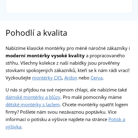
Pohodlí a kvalita
Nabízíme klasické montérky pro méně náročné zákazníky i
moderní montérky vysoké kvality
a propracovaného
střihu. Všechny kolekce z naší nabídky jsou prověřeny
stovkami spokojených zákazníků, kteří se k nám rádi vrací!
Vyzkoušejte
montérky CXS
,
Ardon
nebo
Cerva
.
U nás si přijdou na své nejenom chlapi, ale nabízíme také
dámské montérky a blůzy
. Pro malé pomocníky máme
dětské montérky s laclem
. Chcete montérky opatřit logem
firmy? Pošlete nám svou nezávaznou poptávku. Více
informací o potisku a výšivce najdete na stránce
Potisk a
výšivka
.