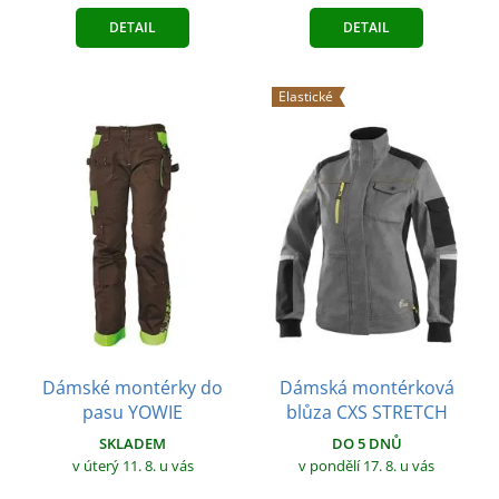
DETAIL
DETAIL
Elastické
Dámské montérky do
Dámská montérková
pasu YOWIE
blůza CXS STRETCH
SKLADEM
DO 5 DNŮ
v úterý 11. 8.
u vás
v pondělí 17. 8.
u vás