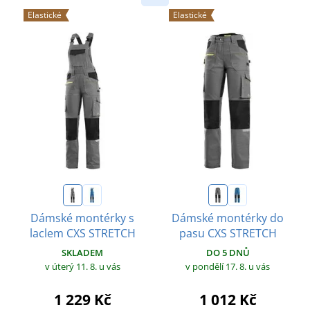
Elastické
Elastické
Dámské montérky s
Dámské montérky do
laclem CXS STRETCH
pasu CXS STRETCH
SKLADEM
DO 5 DNŮ
v úterý 11. 8.
u vás
v pondělí 17. 8.
u vás
1 229 Kč
1 012 Kč