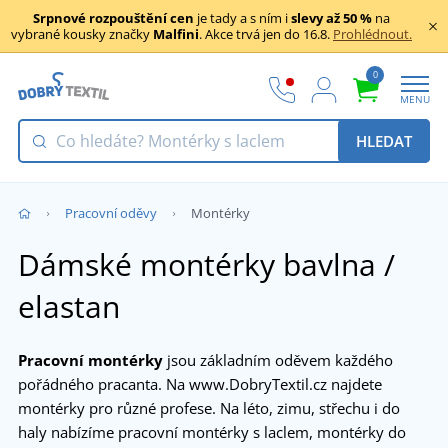
Srpnové rozpouštění cen
je tady a s ním i
slevy až 50 %
na
vybrané kousky značky
Malfini
. Akce trvá jen do 16.8.
Prohlédnout.
0
MENU
HLEDAT
Pracovní oděvy
Montérky
Dámské montérky bavlna /
elastan
Pracovní montérky
jsou základním oděvem každého
pořádného pracanta. Na www.DobryTextil.cz najdete
montérky pro různé profese. Na léto, zimu, střechu i do
haly nabízíme pracovní montérky s laclem, montérky do