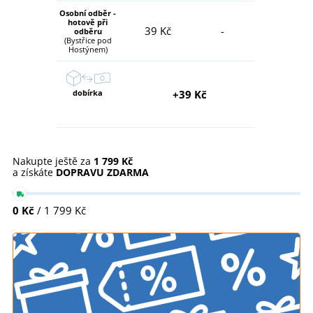
Osobní odběr -
hotově při
39 Kč
-
odběru
(Bystřice pod
Hostýnem)
dobírka
+39 Kč
Nakupte ještě za
1 799 Kč
a získáte
DOPRAVU ZDARMA
0 Kč
/ 1 799 Kč