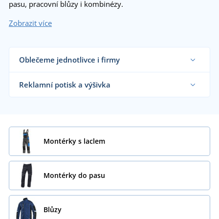
pasu, pracovní blůzy i kombinézy.
Zobrazit více
Oblečeme jednotlivce i firmy
Dodáváme montérky řemeslníkům, velkým
výrobním firmám i koncovým zákazníkům již od 1
Reklamní potisk a výšivka
kusu.
Chci vědět více
Na námi dodávané montérky vám natiskneme
nebo vyšijeme motiv dle vašeho přání.
Chci vědět více
Montérky s laclem
Montérky do pasu
Blůzy