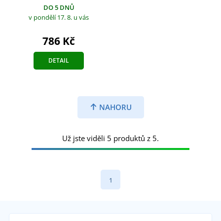
DO 5 DNŮ
v pondělí 17. 8.
u vás
786 Kč
DETAIL
NAHORU
Už jste viděli 5 produktů z 5.
1