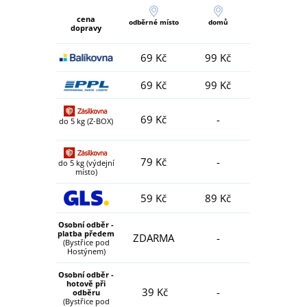
cena
odběrné místo
domů
dopravy
69 Kč
99 Kč
69 Kč
99 Kč
69 Kč
-
do 5 kg (Z-BOX)
79 Kč
-
do 5 kg (výdejní
místo)
59 Kč
89 Kč
Osobní odběr -
platba předem
ZDARMA
-
(Bystřice pod
Hostýnem)
Osobní odběr -
hotově při
39 Kč
-
odběru
(Bystřice pod