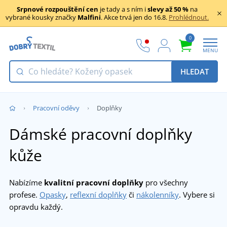
Srpnové rozpouštění cen
je tady a s ním i
slevy až 50 %
na
vybrané kousky značky
Malfini
. Akce trvá jen do 16.8.
Prohlédnout.
0
MENU
HLEDAT
Pracovní oděvy
Doplňky
Dámské pracovní doplňky
kůže
Nabízíme
kvalitní pracovní doplňky
pro všechny
profese.
Opasky
,
reflexní doplňky
či
nákolenníky
. Vybere si
opravdu každý.