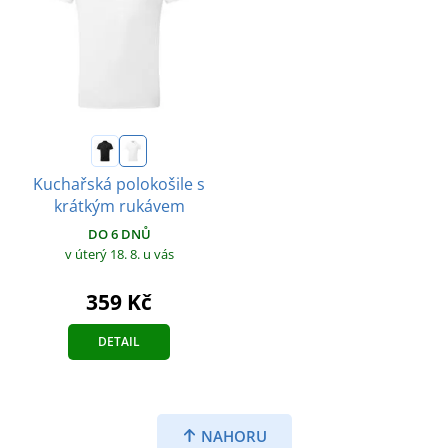
Kuchařská polokošile s
krátkým rukávem
DO 6 DNŮ
v úterý 18. 8.
u vás
359 Kč
DETAIL
NAHORU