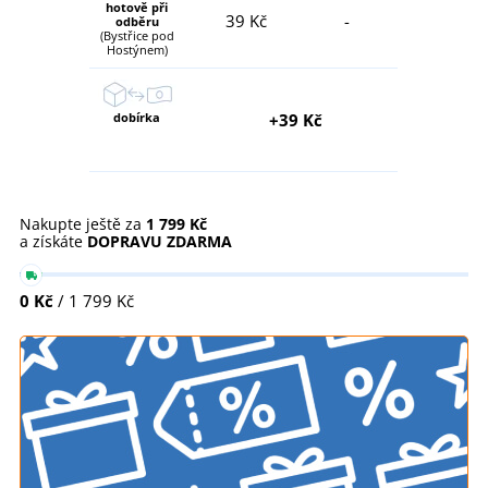
hotově při
39 Kč
-
odběru
(Bystřice pod
Hostýnem)
dobírka
+39 Kč
Nakupte ještě za
1 799 Kč
a získáte
DOPRAVU ZDARMA
0 Kč
/ 1 799 Kč