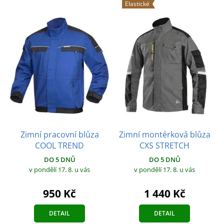
Elastické
Zimní pracovní blůza
Zimní montérková blůza
COOL TREND
CXS STRETCH
DO 5 DNŮ
DO 5 DNŮ
v pondělí 17. 8.
u vás
v pondělí 17. 8.
u vás
950 Kč
1 440 Kč
DETAIL
DETAIL