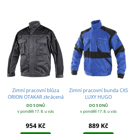
Zimní pracovní blůza
Zimní pracovní bunda CXS
ORION OTAKAR zkrácená
LUXY HUGO
DO 5 DNŮ
DO 5 DNŮ
v pondělí 17. 8.
u vás
v pondělí 17. 8.
u vás
954 Kč
889 Kč