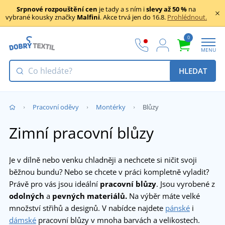
Srpnové rozpouštění cen
je tady a s ním i
slevy až 50 %
na
vybrané kousky značky
Malfini
. Akce trvá jen do 16.8.
Prohlédnout.
0
MENU
HLEDAT
Pracovní oděvy
Montérky
Blůzy
Zimní pracovní blůzy
Je v dílně nebo venku chladněji a nechcete si ničit svoji
běžnou bundu? Nebo se chcete v práci kompletně vyladit?
Právě pro vás jsou ideální
pracovní blůzy
. Jsou vyrobené z
odolných
a
pevných materiálů.
Na výběr máte velké
množství střihů a designů. V nabídce najdete
pánské
i
dámské
pracovní blůzy v mnoha barvách a velikostech.