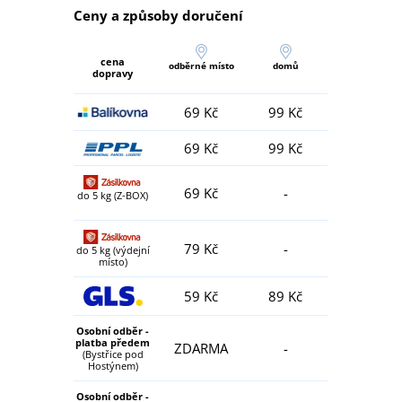
Ceny a způsoby doručení
cena
odběrné místo
domů
dopravy
69 Kč
99 Kč
69 Kč
99 Kč
69 Kč
-
do 5 kg (Z-BOX)
79 Kč
-
do 5 kg (výdejní
místo)
59 Kč
89 Kč
Osobní odběr -
platba předem
ZDARMA
-
(Bystřice pod
Hostýnem)
Osobní odběr -