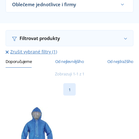
Oblečeme jednotlivce i firmy
Dodáváme nepromokavé pláště rybářům,
silničářům, firmám i koncovým zákazníkům již od
1 kusu.
Chci vědět více
Filtrovat produkty
Zrušit vybrané filtry (1)
Doporučujeme
Od nejlevnějšího
Od nejdražšího
Zobrazuji 1-1 z 1
1