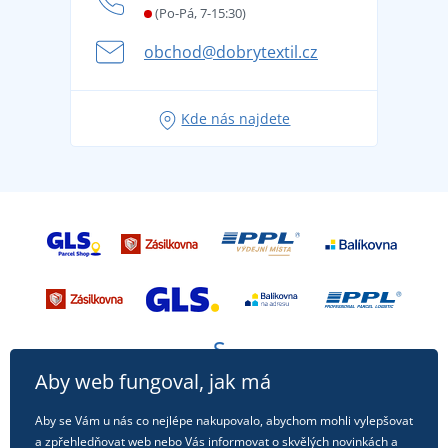
Věrnostní program BONTIS +
Letní dobrodružství začíná balením aneb připravte
(Po-Pá, 7-15:30)
Kariéra
se na dovolenou bez starostí
obchod@dobrytextil.cz
Tipy na svěží outfity pro pohodové léto
Oblíbené tričko City v hlavní roli: outfity pro každou
Kde nás najdete
příležitost!
Aby web fungoval, jak má
Aby se Vám u nás co nejlépe nakupovalo, abychom mohli vylepšovat
a zpřehledňovat web nebo Vás informovat o skvělých novinkách a