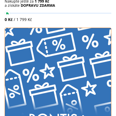
Nakupte ještě za
1 799 Kč
a získáte
DOPRAVU ZDARMA
0 Kč
/ 1 799 Kč