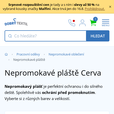
Srpnové rozpouštění cen
je tady a s ním i
slevy až 50 %
na
vybrané kousky značky
Malfini
. Akce trvá jen do 16.8.
Prohlédnout.
0
MENU
HLEDAT
Pracovní oděvy
Nepromokavé oblečení
Nepromokavé pláště
Nepromokavé pláště Cerva
Nepromokavý plášť
je perfektní ochranou i do silného
deště. Spolehlivě vás
ochrání před promoknutím
.
Vyberte si z různých barev a velikostí.