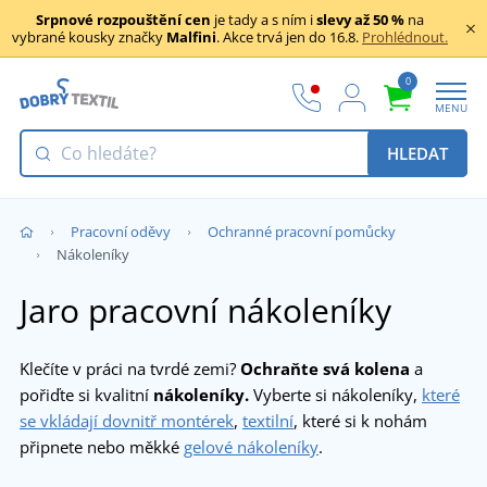
Srpnové rozpouštění cen
je tady a s ním i
slevy až 50 %
na
vybrané kousky značky
Malfini
. Akce trvá jen do 16.8.
Prohlédnout.
0
MENU
HLEDAT
Pracovní oděvy
Ochranné pracovní pomůcky
Nákoleníky
Jaro pracovní nákoleníky
Klečíte v práci na tvrdé zemi?
Ochraňte svá kolena
a
pořiďte si kvalitní
nákoleníky.
Vyberte si nákoleníky,
které
se vkládají dovnitř montérek
,
textilní
, které si k nohám
připnete nebo měkké
gelové nákoleníky
.