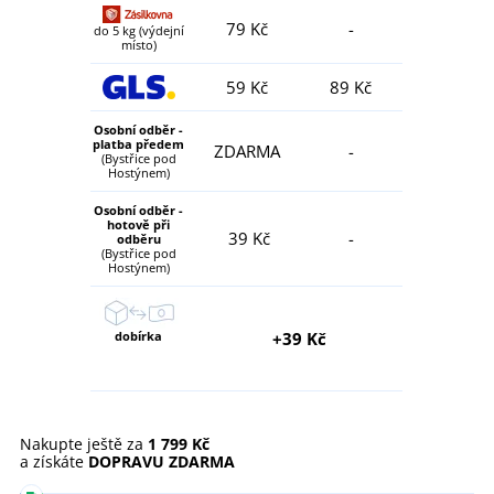
79 Kč
-
do 5 kg (výdejní
místo)
59 Kč
89 Kč
Osobní odběr -
platba předem
ZDARMA
-
(Bystřice pod
Hostýnem)
Osobní odběr -
hotově při
39 Kč
-
odběru
(Bystřice pod
Hostýnem)
dobírka
+39 Kč
Nakupte ještě za
1 799 Kč
a získáte
DOPRAVU ZDARMA