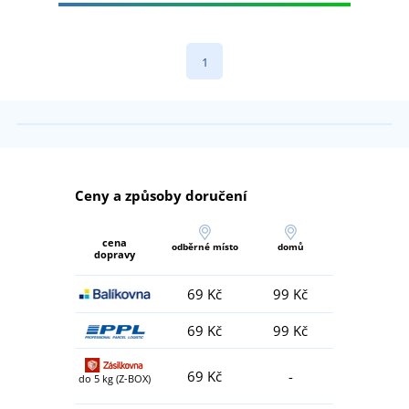
1
Ceny a způsoby doručení
cena
odběrné místo
domů
dopravy
69 Kč
99 Kč
69 Kč
99 Kč
69 Kč
-
do 5 kg (Z-BOX)