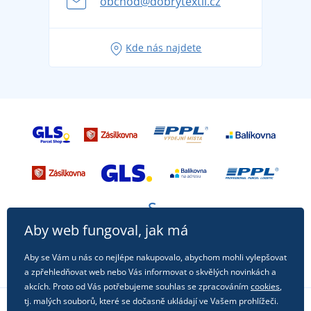
obchod@dobrytextil.cz
Tipy na svěží outfity pro pohodové léto
Oblíbené tričko City v hlavní roli: outfity pro každou
Kde nás najdete
příležitost!
Aby web fungoval, jak má
Aby se Vám u nás co nejlépe nakupovalo, abychom mohli vylepšovat
a zpřehledňovat web nebo Vás informovat o skvělých novinkách a
akcích. Proto od Vás potřebujeme souhlas se zpracováním
cookies
,
tj. malých souborů, které se dočasně ukládají ve Vašem prohlížeči.