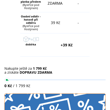
platba předem
ZDARMA
-
(Bystřice pod
Hostýnem)
Osobní odběr -
hotově při
39 Kč
-
odběru
(Bystřice pod
Hostýnem)
dobírka
+39 Kč
Nakupte ještě za
1 799 Kč
a získáte
DOPRAVU ZDARMA
0 Kč
/ 1 799 Kč