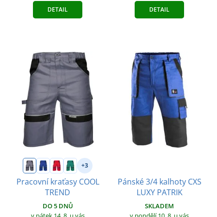
DETAIL
DETAIL
+3
Pánské 3/4 kalhoty CXS
Pracovní kraťasy COOL
LUXY PATRIK
TREND
SKLADEM
DO 5 DNŮ
v pondělí 10. 8.
u vás
v pátek 14. 8.
u vás