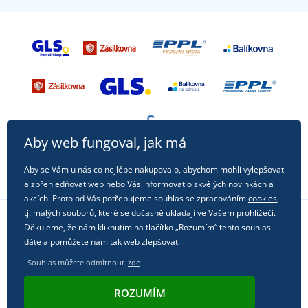
Aby web fungoval, jak má
Aby se Vám u nás co nejlépe nakupovalo, abychom mohli vylepšovat
a zpřehledňovat web nebo Vás informovat o skvělých novinkách a
akcích. Proto od Vás potřebujeme souhlas se zpracováním
cookies
,
tj. malých souborů, které se dočasně ukládají ve Vašem prohlížeči.
Děkujeme, že nám kliknutím na tlačítko „Rozumím“ tento souhlas
Sledujte nás na sociálních sítích
dáte a pomůžete nám tak web zlepšovat.
Souhlas můžete odmítnout
zde
ROZUMÍM
© 2011 - 2026, Dual Trade s.r.o. | Technicky zajišťuje
Simplia.cz
.