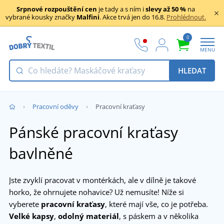
Srpnové rozpouštění cen
je tady a s ním i
slevy až 50 %
na
vybrané kousky značky
Malfini
. Akce trvá jen do 16.8.
Prohlédnout.
0
MENU
HLEDAT
Pracovní oděvy
Pracovní kraťasy
Pánské pracovní kraťasy
bavlněné
Jste zvyklí pracovat v montérkách, ale v dílně je takové
horko, že ohrnujete nohavice? Už nemusíte! Níže si
vyberete
pracovní kraťasy
, které mají vše, co je potřeba.
Velké kapsy
,
odolný materiál
, s páskem a v několika