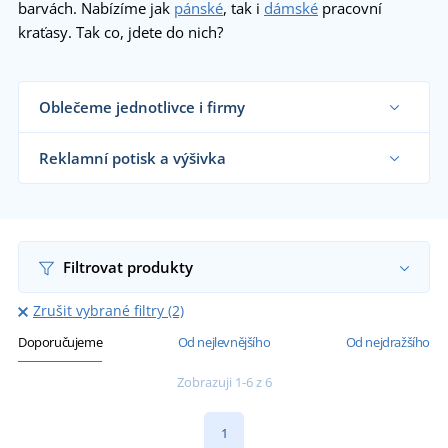
barvách. Nabízíme jak
pánské
, tak i
dámské
pracovní
kraťasy. Tak co, jdete do nich?
Oblečeme jednotlivce i firmy
Dodáváme pracovní kraťasy řemeslníkům, velkým
výrobním firmám i koncovým zákazníkům již od 1
Reklamní potisk a výšivka
kusu.
Chci vědět více
Na námi dodávané pracovní kraťasy vám
natiskneme nebo vyšijeme motiv dle vašeho
přání.
Chci vědět více
Filtrovat produkty
Zrušit vybrané filtry (2)
Doporučujeme
Od nejlevnějšího
Od nejdražšího
Zobrazuji 1-6 z 6
1