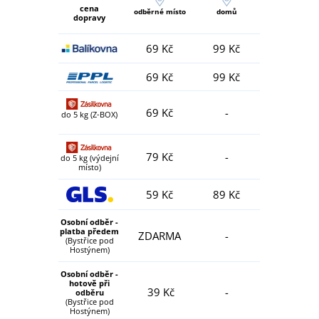
cena
odběrné místo
domů
dopravy
69 Kč
99 Kč
69 Kč
99 Kč
69 Kč
-
do 5 kg (Z-BOX)
79 Kč
-
do 5 kg (výdejní
místo)
59 Kč
89 Kč
Osobní odběr -
platba předem
ZDARMA
-
(Bystřice pod
Hostýnem)
Osobní odběr -
hotově při
39 Kč
-
odběru
(Bystřice pod
Hostýnem)