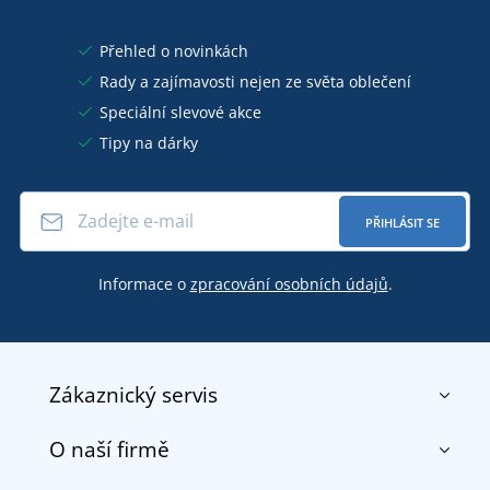
Přehled o novinkách
Rady a zajímavosti nejen ze světa oblečení
Speciální slevové akce
Tipy na dárky
PŘIHLÁSIT SE
Informace o
zpracování osobních údajů
.
Zákaznický servis
O naší firmě
Kontakt
Obchodní podmínky