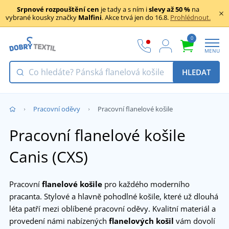
Srpnové rozpouštění cen
je tady a s ním i
slevy až 50 %
na
vybrané kousky značky
Malfini
. Akce trvá jen do 16.8.
Prohlédnout.
0
MENU
HLEDAT
Pracovní oděvy
Pracovní flanelové košile
Pracovní flanelové košile
Canis (CXS)
Pracovní
flanelové košile
pro každého moderního
pracanta. Stylové a hlavně pohodlné košile, které už dlouhá
léta patří mezi oblíbené pracovní oděvy. Kvalitní materiál a
provedení námi nabízených
flanelových košil
vám dovolí