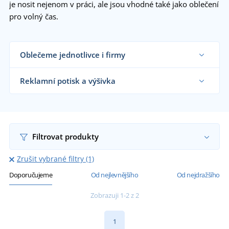
je nosit nejenom v práci, ale jsou vhodné také jako oblečení
pro volný čas.
Oblečeme jednotlivce i firmy
Dodáváme pracovní flanelové košile řemeslníkům,
velkým výrobním firmám i koncovým zákazníkům
Reklamní potisk a výšivka
již od 1 kusu.
Chci vědět více
Na námi dodávané pracovní flanelové košile vám
natiskneme nebo vyšijeme motiv dle vašeho
přání.
Chci vědět více
Filtrovat produkty
Zrušit vybrané filtry (1)
Doporučujeme
Od nejlevnějšího
Od nejdražšího
Zobrazuji 1-2 z 2
1