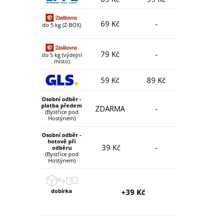
69 Kč
-
do 5 kg (Z-BOX)
79 Kč
-
do 5 kg (výdejní
místo)
59 Kč
89 Kč
Osobní odběr -
platba předem
ZDARMA
-
(Bystřice pod
Hostýnem)
Osobní odběr -
hotově při
39 Kč
-
odběru
(Bystřice pod
Hostýnem)
dobírka
+39 Kč