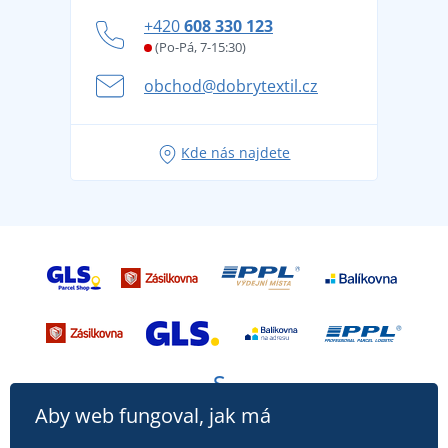
Zásady ochrany osobních údajů
Jak zvládnout horké letní dny v pohodě a bezpečí
+420
608 330 123
Affiliate
Věrnostní program BONTIS +
Letní dobrodružství začíná balením aneb připravte
(Po-Pá, 7-15:30)
Kariéra
se na dovolenou bez starostí
obchod@dobrytextil.cz
Tipy na svěží outfity pro pohodové léto
Oblíbené tričko City v hlavní roli: outfity pro každou
Kde nás najdete
příležitost!
Aby web fungoval, jak má