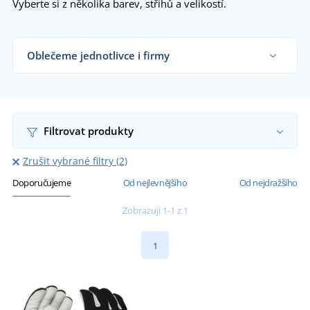
Vyberte si z několika barev, střihů a velikostí.
Oblečeme jednotlivce i firmy
Dodáváme svářečské rukavice řemeslníkům,
svářečským dílnám, velkým výrobním firmám i
koncovým zákazníkům již od 1 kusu.
Chci vědět více
Filtrovat produkty
Zrušit vybrané filtry (2)
Doporučujeme
Od nejlevnějšího
Od nejdražšího
Zobrazuji 1-1 z 1
1