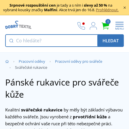
Srpnové rozpouštění cen
je tady a s ním i
slevy až 50 %
na
vybrané kousky značky
Malfini
. Akce trvá jen do 16.8.
Prohlédnout.
0
MENU
HLEDAT
Pracovní oděvy
Pracovní oděvy pro svářeče
Svářečské rukavice
Pánské rukavice pro svářeče
kůže
Kvalitní
svářečské rukavice
by měly být základní výbavou
každého svářeče. Jsou vyrobené z
prvotřídní kůže
a
bezpečně ochrání vaše ruce při této nebezpečné práci.