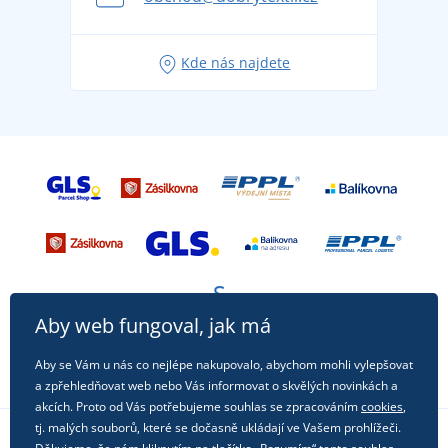
Tipy na svěží outfity pro pohodové léto
Oblíbené tričko City v hlavní roli: outfity pro každou
Kde nás najdete
příležitost!
Aby web fungoval, jak má
Aby se Vám u nás co nejlépe nakupovalo, abychom mohli vylepšovat
a zpřehledňovat web nebo Vás informovat o skvělých novinkách a
akcích. Proto od Vás potřebujeme souhlas se zpracováním
cookies
,
tj. malých souborů, které se dočasně ukládají ve Vašem prohlížeči.