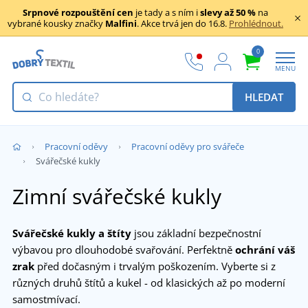
Srpnové rozpouštění cen
je tady a s ním i
slevy až 50 %
na
vybrané kousky značky
Malfini
. Akce trvá jen do 16.8.
Prohlédnout.
0
MENU
HLEDAT
Pracovní oděvy
Pracovní oděvy pro svářeče
Svářečské kukly
Zimní svářečské kukly
Svářečské kukly a štíty
jsou základní bezpečnostní
výbavou pro dlouhodobé svařování. Perfektně
ochrání váš
zrak
před dočasným i trvalým poškozením. Vyberte si z
různých druhů štítů a kukel - od klasických až po moderní
samostmívací.