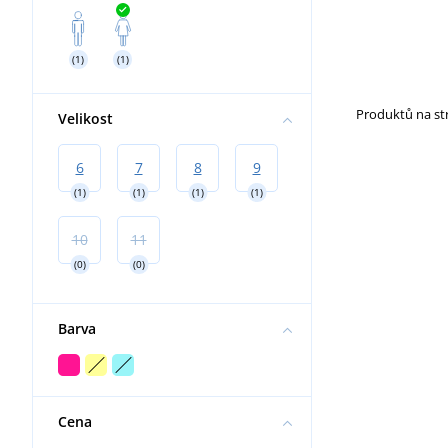
Práce ve výškách
Nákoleníky
(1)
(1)
Produktů na s
Velikost
6
7
8
9
(1)
(1)
(1)
(1)
10
11
(0)
(0)
Barva
Cena