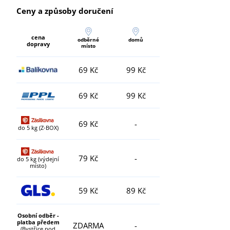
Ceny a způsoby doručení
cena
odběrné
domů
dopravy
místo
69 Kč
99 Kč
69 Kč
99 Kč
69 Kč
-
do 5 kg (Z-BOX)
79 Kč
-
do 5 kg (výdejní
místo)
59 Kč
89 Kč
Osobní odběr -
platba předem
ZDARMA
-
(Bystřice pod