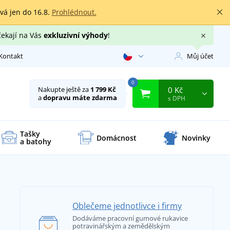
rvá jen do 16.8.
Prohlédnout.
čekají na Vás
exkluzivní výhody
!
Kontakt
Můj účet
0
0 Kč
Nakupte ještě za
1 799 Kč
a
dopravu máte zdarma
s DPH
Tašky
Domácnost
Novinky
a batohy
Oblečeme jednotlivce i firmy
Dodáváme pracovní gumové rukavice
potravinářským a zemědělským