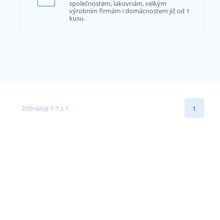
společnostem, lakovnám, velkým
výrobním firmám i domácnostem již od 1
kusu.
Zobrazuji 1-1 z 1
1