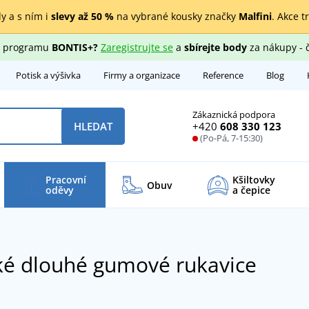
y a s ním i
slevy až 50 %
na vybrané kousky značky
Malfini
. Akce t
ho programu
BONTIS+?
Zaregistrujte se
a
sbírejte body
za nákupy - 
Potisk a výšivka
Firmy a organizace
Reference
Blog
Zákaznická podpora
+420
608 330 123
HLEDAT
(Po-Pá, 7-15:30)
Pracovní
Kšiltovky
Obuv
oděvy
a čepice
é dlouhé gumové rukavice