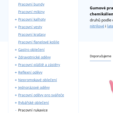
Pracovní bundy
Montérky s laclem
Gumové pra
Pracovní mikiny
Montérky do pasu
chemikálie
Pracovní kalhoty
Blůzy
druhů podle 
nitrilové
i
lat
Pracovní vesty
Montérkové komplety
Kalhoty do pasu
Pracovní kraťasy
Pracovní kombinézy
Kalhoty s laclem
S kapsami
Pracovní flanelové košile
Zateplené montérky
Zateplené
Gastro oblečení
Doporučujeme
Zdravotnické oděvy
Pracovní kalhoty
Pracovní pláště a zástěry
Zástěry
Zdravotnické haleny a košile
Reflexní oděvy
Pláště
Zdravotnické pláště
Kovářské zástěry
Nepromokavé oblečení
Košile a haleny
Zdravotnické kalhoty
Svářečské zástěry
Reflexní vesty
Jednorázové oděvy
Kuchařské rondony
Zdravotnické vesty a mikiny
Reflexní bundy
Pláštěnky
Pracovní oděvy pro svářeče
Kuchařské čepice
Reflexní trička
Nepromokavé kombinézy
Jednorázové čepice
Rybářské oblečení
Vesty a mikiny
Reflexní mikiny
Nepromokavé blůzy
Jednorázové kombinézy
Svářečské rukavice
Pracovní rukavice
Kravaty
Reflexní kalhoty
Nepromokavé kalhoty
Roušky
Svářečské blůzy
Rybářské holínky