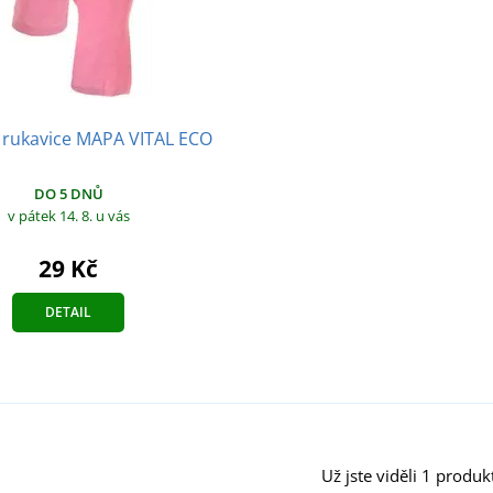
 rukavice MAPA VITAL ECO
DO 5 DNŮ
v pátek 14. 8.
u vás
29 Kč
DETAIL
Už jste viděli 1 produkt