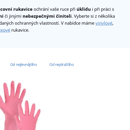
covní rukavice
ochrání vaše ruce při
úklidu
i při práci s
mi
či jinými
nebezpečnými činiteli
. Vyberte si z několika
daných ochranných vlastností. V nabídce máme
vinylové
,
exové
rukavice.
Od nejlevnějšího
Od nejdražšího