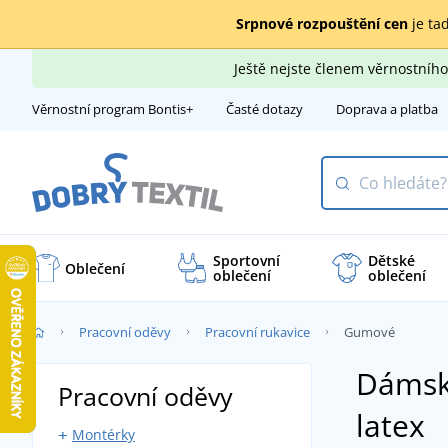
Srpnové rozpouštění cen
je tad
Ještě nejste členem věrnostní
Věrnostní program Bontis+
Časté dotazy
Doprava a platba
Sportovní
Dětské
Oblečení
oblečení
oblečení
Pracovní oděvy
Pracovní rukavice
Gumové
Dámsk
Pracovní oděvy
latex
Montérky