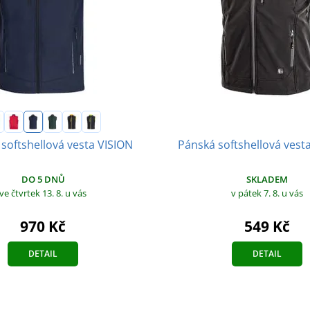
Pánská softshellová ves
 softshellová vesta VISION
SKLADEM
DO 5 DNŮ
v pátek 7. 8.
u vás
ve čtvrtek 13. 8.
u vás
549 Kč
970 Kč
DETAIL
DETAIL