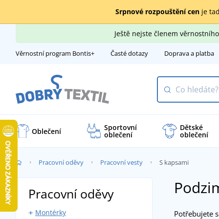
Srpnové rozpouštění cen
je tad
Ještě nejste členem věrnostní
Věrnostní program Bontis+
Časté dotazy
Doprava a platba
Sportovní
Dětské
Oblečení
oblečení
oblečení
Pracovní oděvy
Pracovní vesty
S kapsami
Podzim
Pracovní oděvy
Montérky
Potřebujete s