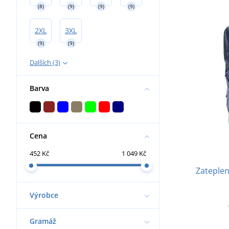
(8)
(9)
(9)
(9)
2XL
3XL
(9)
(9)
Dalších (3)
Barva
Cena
452 Kč
1 049 Kč
Zateple
Výrobce
Gramáž