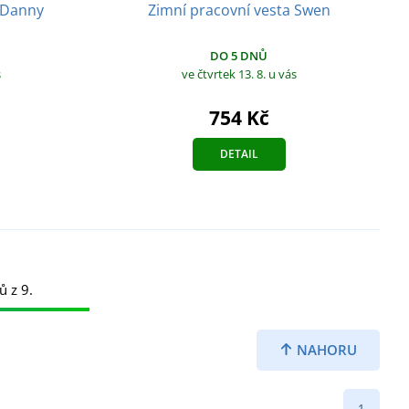
 Danny
Zimní pracovní vesta Swen
DO 5 DNŮ
s
ve čtvrtek 13. 8.
u vás
754 Kč
DETAIL
ů z 9.
NAHORU
1