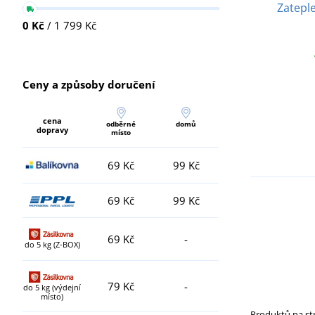
Zatepl
0 Kč
/ 1 799 Kč
Ceny a způsoby doručení
cena
odběrné
domů
dopravy
místo
69 Kč
99 Kč
69 Kč
99 Kč
69 Kč
-
do 5 kg (Z-BOX)
79 Kč
-
do 5 kg (výdejní
místo)
Produktů na s