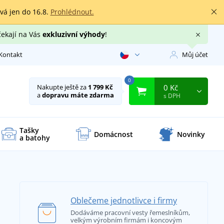
rvá jen do 16.8.
Prohlédnout.
čekají na Vás
exkluzivní výhody
!
Kontakt
Můj účet
0
0 Kč
Nakupte ještě za
1 799 Kč
a
dopravu máte zdarma
s DPH
Tašky
Domácnost
Novinky
a batohy
Oblečeme jednotlivce i firmy
Dodáváme pracovní vesty řemeslníkům,
velkým výrobním firmám i koncovým