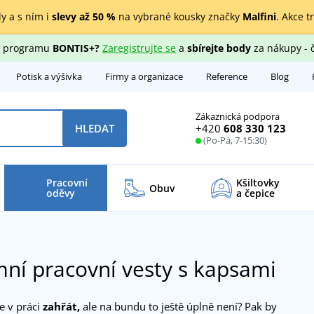
y a s ním i
slevy až 50 %
na vybrané kousky značky
Malfini
. Akce t
ho programu
BONTIS+?
Zaregistrujte se
a
sbírejte body
za nákupy - 
Potisk a výšivka
Firmy a organizace
Reference
Blog
Zákaznická podpora
+420
608 330 123
HLEDAT
(Po-Pá, 7-15:30)
Pracovní
Kšiltovky
Obuv
oděvy
a čepice
ní pracovní vesty s kapsami
e v práci
zahřát,
ale na bundu to ještě úplně není? Pak by