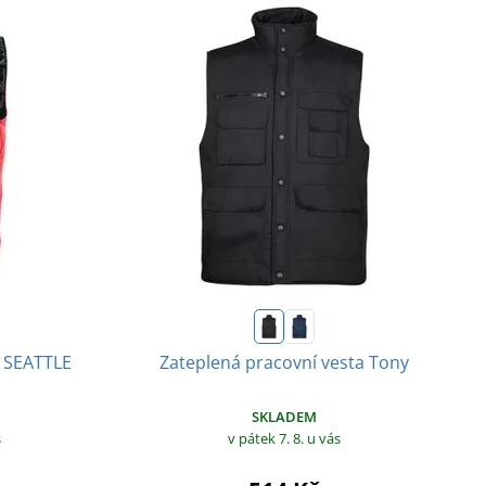
a SEATTLE
Zateplená pracovní vesta Tony
SKLADEM
s
v pátek 7. 8.
u vás