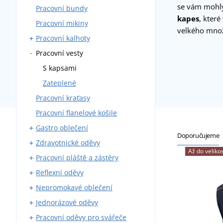
se vám mohl
Pracovní bundy
Montérky s laclem
kapes
, které
Pracovní mikiny
Montérky do pasu
velkého množs
Pracovní kalhoty
Blůzy
Pracovní vesty
Montérkové komplety
Kalhoty do pasu
Pracovní kombinézy
Kalhoty s laclem
S kapsami
Zateplené montérky
Zateplené
Pracovní kraťasy
Pracovní flanelové košile
Gastro oblečení
Doporučujeme
Zdravotnické oděvy
Pracovní kalhoty
Až do velikos
Pracovní pláště a zástěry
Zástěry
Zdravotnické haleny a košile
Reflexní oděvy
Pláště
Zdravotnické pláště
Kovářské zástěry
Nepromokavé oblečení
Košile a haleny
Zdravotnické kalhoty
Svářečské zástěry
Reflexní vesty
Jednorázové oděvy
Kuchařské rondony
Zdravotnické vesty a mikiny
Reflexní bundy
Pláštěnky
Pracovní oděvy pro svářeče
Kuchařské čepice
Reflexní trička
Nepromokavé kombinézy
Jednorázové čepice