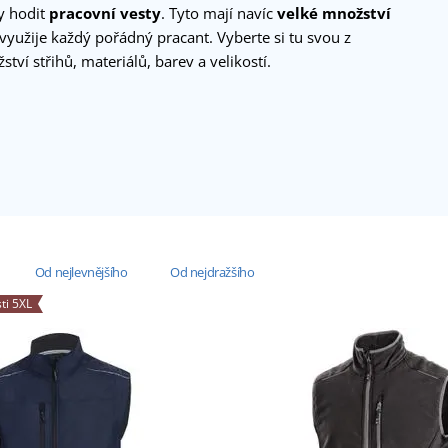
y hodit
pracovní vesty
. Tyto mají navíc
velké množství
 využije každý pořádný pracant. Vyberte si tu svou z
tví střihů, materiálů, barev a velikostí.
Od nejlevnějšího
Od nejdražšího
ti 5XL