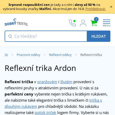
Srpnové rozpouštění cen
je tady a s ním i
slevy až 50 %
na
vybrané kousky značky
Malfini
. Akce trvá jen do 16.8.
Prohlédnout.
0
MENU
HLEDAT
Pracovní oděvy
Reflexní oděvy
Reflexní trička
Reflexní trika Ardon
Reflexní trička
v
oranžovém
i
žlutém
provedení s
reflexními pruhy v atraktivním provedení. U nás si za
perfektní ceny
vyberete nejen trička s krátkým rukávem,
ale nabízíme také elegantní trička s límečkem či
trička s
dlouhým rukávem
pro chladnější období. Na zakázku
realizujeme také
potisk triček
logem firmy. Vyberte si u nás