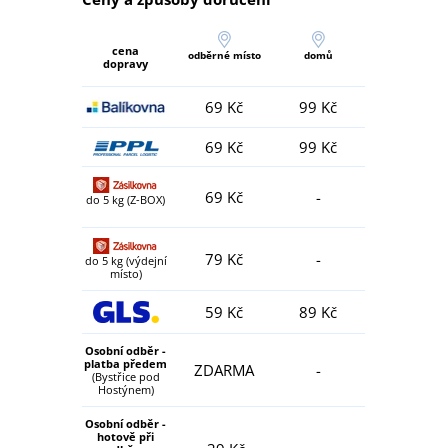
cena
odběrné místo
domů
dopravy
69 Kč
99 Kč
69 Kč
99 Kč
69 Kč
-
do 5 kg (Z-BOX)
79 Kč
-
do 5 kg (výdejní
místo)
59 Kč
89 Kč
Osobní odběr -
platba předem
ZDARMA
-
(Bystřice pod
Hostýnem)
Osobní odběr -
hotově při