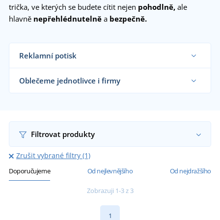
trička, ve kterých se budete cítit nejen
pohodlně,
ale
hlavně
nepřehlédnutelně
a
bezpečně.
Reklamní potisk
Na námi dodávaná reflexní trička vám natiskneme
motiv dle vašeho přání.
Oblečeme jednotlivce i firmy
Chci vědět více
Dodáváme reflexní trička silničářům, velkým
výrobním a stavebním firmám, expedičním halám
i koncovým zákazníkům již od 1 kusu.
Chci vědět více
Filtrovat produkty
Zrušit vybrané filtry (1)
Doporučujeme
Od nejlevnějšího
Od nejdražšího
Zobrazuji 1-3 z 3
1