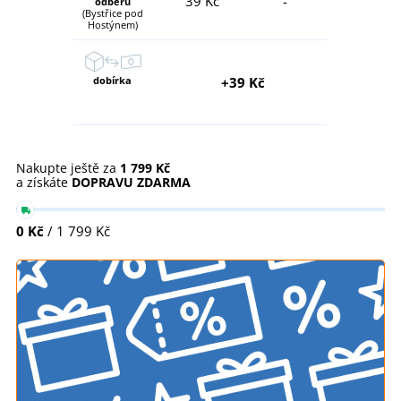
39 Kč
-
odběru
(Bystřice pod
Hostýnem)
dobírka
+39 Kč
Nakupte ještě za
1 799 Kč
a získáte
DOPRAVU ZDARMA
0 Kč
/ 1 799 Kč