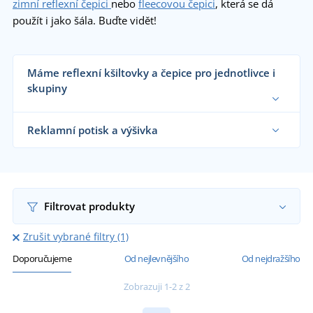
zimní reflexní čepici
nebo
fleecovou čepici
, která se dá
použít i jako šála. Buďte vidět!
Máme reflexní kšiltovky a čepice pro jednotlivce i
skupiny
Dodáváme reflexní kšiltovky a čepice reklamním
agenturám, firmám, školám i koncovým
Reklamní potisk a výšivka
zákazníkům již od 1 kusu.
Chci vědět více
Na námi dodávané reflexní kšiltovky a čepice vám
natiskneme nebo vyšijeme motiv dle vašeho
přání.
Chci vědět více
Filtrovat produkty
Zrušit vybrané filtry (1)
Doporučujeme
Od nejlevnějšího
Od nejdražšího
Zobrazuji 1-2 z 2