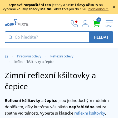
Srpnové rozpouštění cen
je tady a s ním i
slevy až 50 %
na
vybrané kousky značky
Malfini
. Akce trvá jen do 16.8.
Prohlédnout.
0
MENU
HLEDAT
Pracovní oděvy
Reflexní oděvy
Reflexní kšiltovky a čepice
Zimní reflexní kšiltovky a
čepice
Reflexní kšiltovky
a
čepice
jsou jednoduchým módním
doplňkem, díky kterému vás nikdo
nepřehlédne
ani za
špatné viditelnosti. Vyberte si klasické
reflexní kšiltovky
,