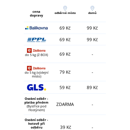
cena
odběrné místo
domů
dopravy
69 Kč
99 Kč
69 Kč
99 Kč
69 Kč
-
do 5 kg (Z-BOX)
79 Kč
-
do 5 kg (výdejní
místo)
59 Kč
89 Kč
Osobní odběr -
platba předem
ZDARMA
-
(Bystřice pod
Hostýnem)
Osobní odběr -
hotově při
39 Kč
-
odběru