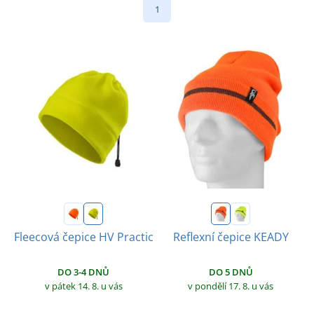
1
Fleecová čepice HV Practic
Reflexní čepice KEADY
DO 3-4 DNŮ
DO 5 DNŮ
v pátek 14. 8.
u vás
v pondělí 17. 8.
u vás