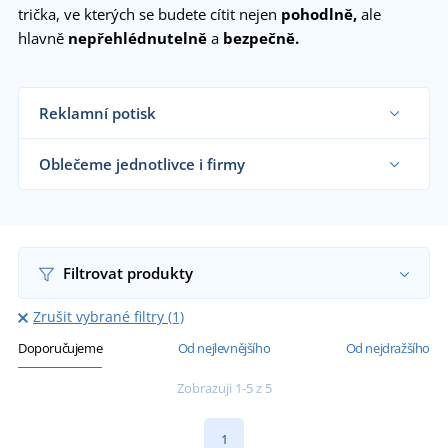
trička, ve kterých se budete cítit nejen
pohodlně,
ale
hlavně
nepřehlédnutelně
a
bezpečně.
Reklamní potisk
Na námi dodávaná reflexní trička vám natiskneme
motiv dle vašeho přání.
Oblečeme jednotlivce i firmy
Chci vědět více
Dodáváme reflexní trička silničářům, velkým
výrobním a stavebním firmám, expedičním halám
i koncovým zákazníkům již od 1 kusu.
Chci vědět více
Filtrovat produkty
Zrušit vybrané filtry (1)
Doporučujeme
Od nejlevnějšího
Od nejdražšího
Zobrazuji 1-5 z 5
1