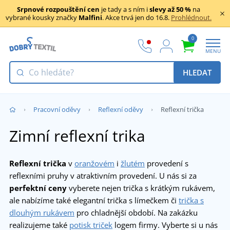
Srpnové rozpouštění cen
je tady a s ním i
slevy až 50 %
na
vybrané kousky značky
Malfini
. Akce trvá jen do 16.8.
Prohlédnout.
0
MENU
HLEDAT
Pracovní oděvy
Reflexní oděvy
Reflexní trička
Zimní reflexní trika
Reflexní trička
v
oranžovém
i
žlutém
provedení s
reflexními pruhy v atraktivním provedení. U nás si za
perfektní ceny
vyberete nejen trička s krátkým rukávem,
ale nabízíme také elegantní trička s límečkem či
trička s
dlouhým rukávem
pro chladnější období. Na zakázku
realizujeme také
potisk triček
logem firmy. Vyberte si u nás