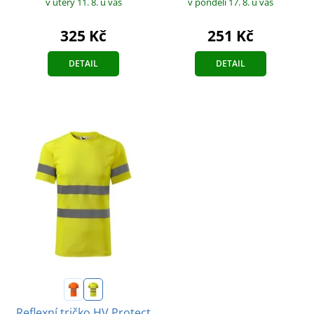
v pondělí 17. 8.
u vás
v úterý 11. 8.
u vás
251 Kč
325 Kč
DETAIL
DETAIL
Reflexní tričko HV Protect