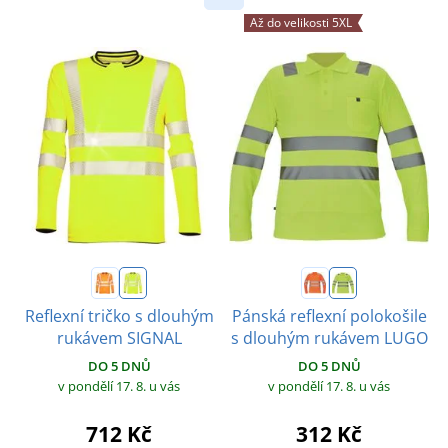
Až do velikosti 5XL
Reflexní tričko s dlouhým
Pánská reflexní polokošile
rukávem SIGNAL
s dlouhým rukávem LUGO
DO 5 DNŮ
DO 5 DNŮ
v pondělí 17. 8.
u vás
v pondělí 17. 8.
u vás
712 Kč
312 Kč