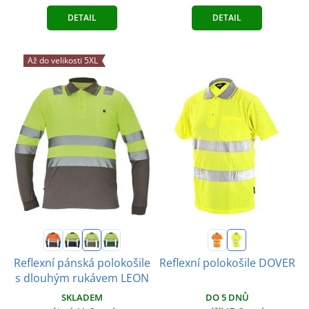
DETAIL
DETAIL
Až do velikosti 5XL
Reflexní pánská polokošile
Reflexní polokošile DOVER
s dlouhým rukávem LEON
DO 5 DNŮ
SKLADEM