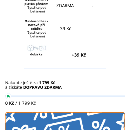
platba předem
ZDARMA
-
(Bystřice pod
Hostýnem)
Osobní odběr -
hotově při
39 Kč
-
odběru
(Bystřice pod
Hostýnem)
dobírka
+39 Kč
Nakupte ještě za
1 799 Kč
a získáte
DOPRAVU ZDARMA
0 Kč
/ 1 799 Kč