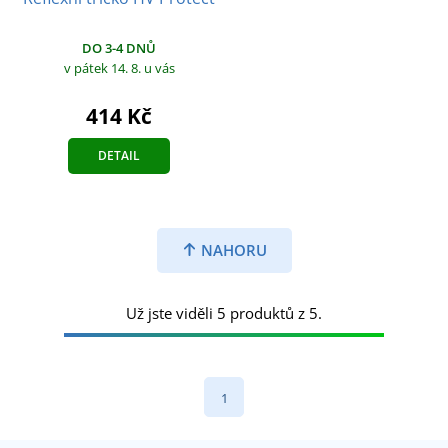
DO 3-4 DNŮ
v pátek 14. 8.
u vás
414 Kč
DETAIL
NAHORU
Už jste viděli 5 produktů z 5.
1