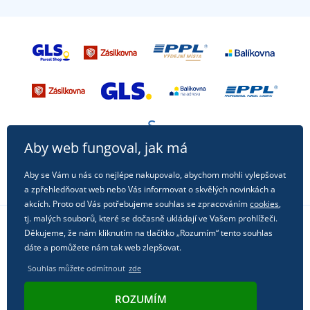
Aby web fungoval, jak má
Aby se Vám u nás co nejlépe nakupovalo, abychom mohli vylepšovat
a zpřehledňovat web nebo Vás informovat o skvělých novinkách a
akcích. Proto od Vás potřebujeme souhlas se zpracováním
cookies
,
tj. malých souborů, které se dočasně ukládají ve Vašem prohlížeči.
Děkujeme, že nám kliknutím na tlačítko „Rozumím“ tento souhlas
Sledujte nás na sociálních sítích
dáte a pomůžete nám tak web zlepšovat.
Souhlas můžete odmítnout
zde
ROZUMÍM
© 2011 - 2026, Dual Trade s.r.o. | Technicky zajišťuje
Simplia.cz
.