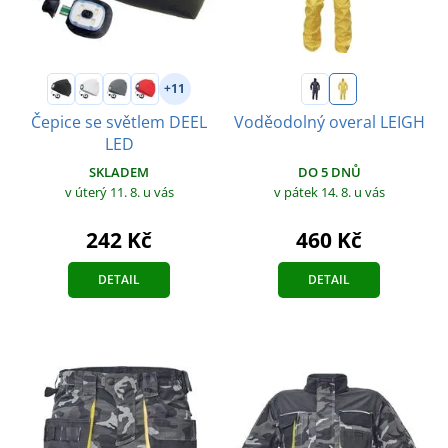
+11
Čepice se světlem DEEL
Voděodolný overal LEIGH
LED
DO 5 DNŮ
SKLADEM
v pátek 14. 8.
u vás
v úterý 11. 8.
u vás
460 Kč
242 Kč
DETAIL
DETAIL