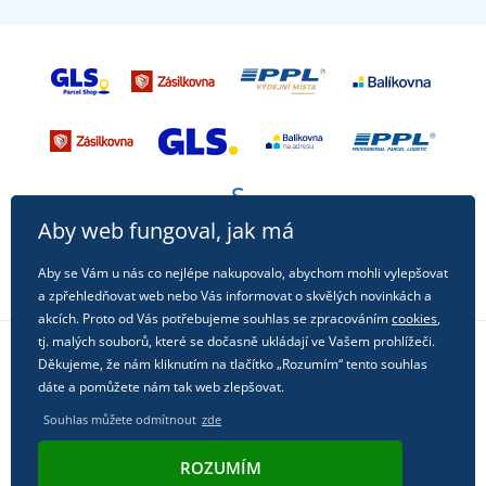
Aby web fungoval, jak má
Aby se Vám u nás co nejlépe nakupovalo, abychom mohli vylepšovat
a zpřehledňovat web nebo Vás informovat o skvělých novinkách a
akcích. Proto od Vás potřebujeme souhlas se zpracováním
cookies
,
tj. malých souborů, které se dočasně ukládají ve Vašem prohlížeči.
Děkujeme, že nám kliknutím na tlačítko „Rozumím“ tento souhlas
Sledujte nás na sociálních sítích
dáte a pomůžete nám tak web zlepšovat.
Souhlas můžete odmítnout
zde
ROZUMÍM
© 2011 - 2026, Dual Trade s.r.o. | Technicky zajišťuje
Simplia.cz
.