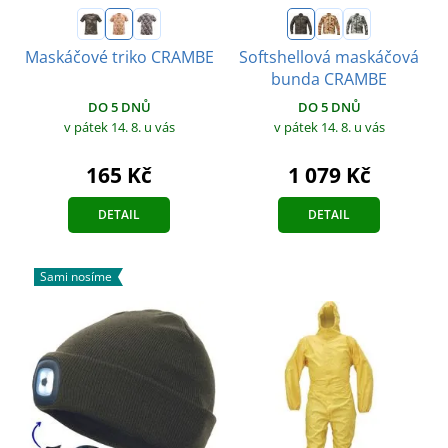
Maskáčové triko CRAMBE
Softshellová maskáčová
bunda CRAMBE
DO 5 DNŮ
DO 5 DNŮ
v pátek 14. 8.
u vás
v pátek 14. 8.
u vás
165 Kč
1 079 Kč
DETAIL
DETAIL
Sami nosíme