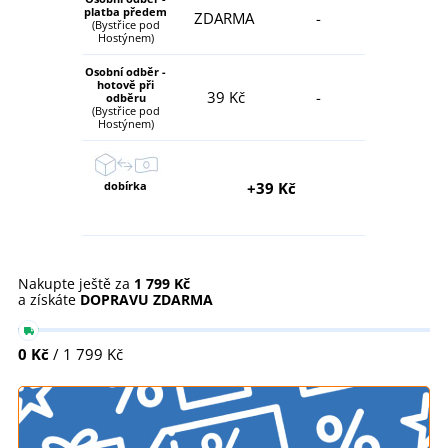
platba předem
ZDARMA
-
(Bystřice pod
Hostýnem)
Osobní odběr -
hotově při
39 Kč
-
odběru
(Bystřice pod
Hostýnem)
dobírka
+39 Kč
Nakupte ještě za
1 799 Kč
a získáte
DOPRAVU ZDARMA
0 Kč
/ 1 799 Kč