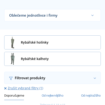
Oblečeme jednotlivce i firmy
Dodáváme rybářské oblečení hobby a profi
rybářům i koncovým zákazníkům již od 1 kusu.
Chci vědět více
Rybářské holínky
Rybářské kalhoty
Filtrovat produkty
Zrušit vybrané filtry (1)
Doporučujeme
Od nejlevnějšího
Od nejdražšího
Zobrazuji 1-11 z 11