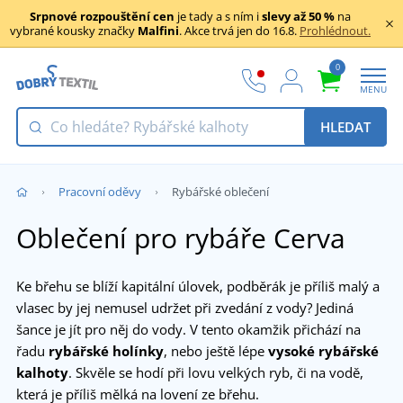
Srpnové rozpouštění cen
je tady a s ním i
slevy až 50 %
na
vybrané kousky značky
Malfini
. Akce trvá jen do 16.8.
Prohlédnout.
0
MENU
HLEDAT
Pracovní oděvy
Rybářské oblečení
Oblečení pro rybáře Cerva
Ke břehu se blíží kapitální úlovek, podběrák je příliš malý a
vlasec by jej nemusel udržet při zvedání z vody? Jediná
šance je jít pro něj do vody. V tento okamžik přichází na
řadu
rybářské holínky
, nebo ještě lépe
vysoké rybářské
kalhoty
. Skvěle se hodí při lovu velkých ryb, či na vodě,
která je příliš mělká na lovení ze břehu.