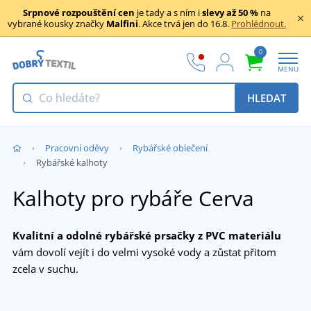
Srpnové rozpouštění cen
je tady a s ním i
slevy až 50 %
na
vybrané kousky značky
Malfini
. Akce trvá jen do 16.8.
Prohlédnout.
0
MENU
HLEDAT
Pracovní oděvy
Rybářské oblečení
Rybářské kalhoty
Kalhoty pro rybáře Cerva
Kvalitní a odolné rybářské prsačky z PVC materiálu
vám dovolí vejít i do velmi vysoké vody a zůstat přitom
zcela v suchu.