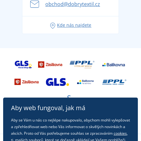
se na dovolenou bez starostí
obchod@dobrytextil.cz
Tipy na svěží outfity pro pohodové léto
Oblíbené tričko City v hlavní roli: outfity pro každou
Kde nás najdete
příležitost!
Aby web fungoval, jak má
Aby se Vám u nás co nejlépe nakupovalo, abychom mohli vylepšovat
a zpřehledňovat web nebo Vás informovat o skvělých novinkách a
akcích. Proto od Vás potřebujeme souhlas se zpracováním
cookies
,
tj. malých souborů, které se dočasně ukládají ve Vašem prohlížeči.