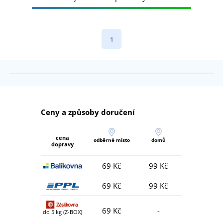
1
Ceny a způsoby doručení
cena
odběrné místo
domů
dopravy
69 Kč
99 Kč
69 Kč
99 Kč
69 Kč
-
do 5 kg (Z-BOX)