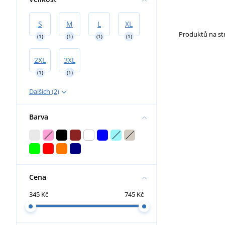
S
M
L
XL
Produktů na s
(1)
(1)
(1)
(1)
2XL
3XL
(1)
(1)
Dalších (2)
Barva
Cena
345 Kč
745 Kč