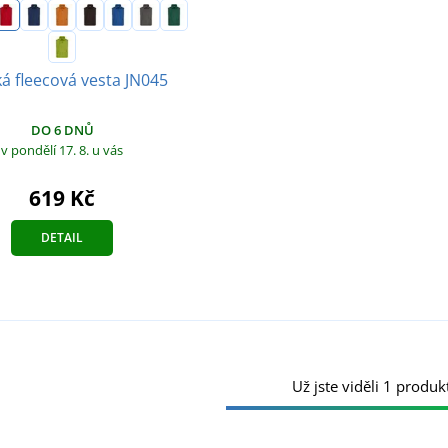
á fleecová vesta JN045
DO 6 DNŮ
v pondělí 17. 8.
u vás
619 Kč
DETAIL
Už jste viděli 1 produkt