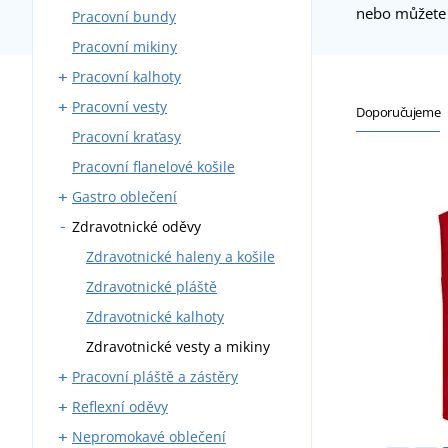
nebo můžete z
Pracovní bundy
Montérky s laclem
Pracovní mikiny
Montérky do pasu
Pracovní kalhoty
Blůzy
Pracovní vesty
Montérkové komplety
Kalhoty do pasu
Doporučujeme
Pracovní kraťasy
Pracovní kombinézy
Kalhoty s laclem
S kapsami
Pracovní flanelové košile
Zateplené montérky
Zateplené
Gastro oblečení
Zdravotnické oděvy
Pracovní kalhoty
Zástěry
Zdravotnické haleny a košile
Pláště
Zdravotnické pláště
Košile a haleny
Zdravotnické kalhoty
Kuchařské rondony
Zdravotnické vesty a mikiny
Pracovní pláště a zástěry
Kuchařské čepice
Reflexní oděvy
Vesty a mikiny
Kovářské zástěry
Nepromokavé oblečení
Kravaty
Svářečské zástěry
Reflexní vesty