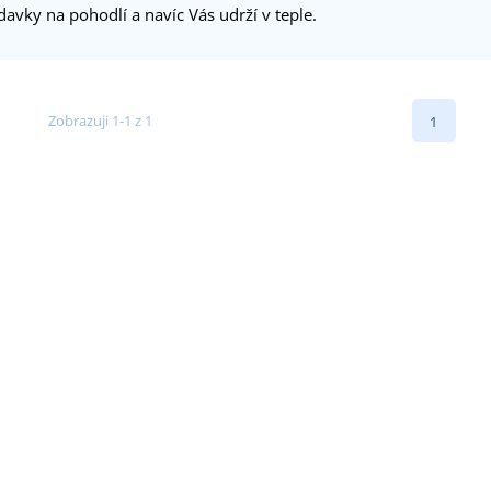
avky na pohodlí a navíc Vás udrží v teple.
Zobrazuji 1-1 z 1
1