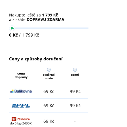
Nakupte ještě za
1 799 Kč
a získáte
DOPRAVU ZDARMA
0 Kč
/ 1 799 Kč
Ceny a způsoby doručení
cena
odběrné
domů
dopravy
místo
69 Kč
99 Kč
69 Kč
99 Kč
69 Kč
-
do 5 kg (Z-BOX)