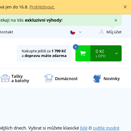
rvá jen do 16.8.
Prohlédnout.
čekají na Vás
exkluzivní výhody
!
Kontakt
Můj účet
0
0 Kč
Nakupte ještě za
1 799 Kč
a
dopravu máte zdarma
s DPH
Tašky
Domácnost
Novinky
a batohy
ějších dnech. Vybrat si můžete klasické
bílé
či
světle modré