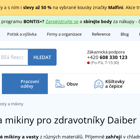
y a s ním i
slevy až 50 %
na vybrané kousky značky
Malfini
. Akce t
ho programu
BONTIS+?
Zaregistrujte se
a
sbírejte body
za nákupy - 
Potisk a výšivka
Firmy a organizace
Reference
Blog
Zákaznická podpora
+420
608 330 123
HLEDAT
(Po-Pá, 7-15:30)
Pracovní
Kšiltovky
Obuv
oděvy
a čepice
esty a mikiny
a mikiny pro zdravotníky Daiber
é mikiny a vesty
z různých materiálů. Příjemně
zahřejí
v chladn