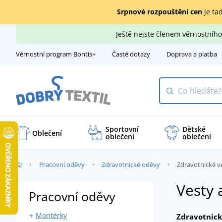
Srpnové rozpouštění cen
je tad
Ještě nejste členem věrnostní
Věrnostní program Bontis+
Časté dotazy
Doprava a platba
Sportovní
Dětské
Oblečení
oblečení
oblečení
Pracovní oděvy
Zdravotnické oděvy
Zdravotnické v
Vesty 
Pracovní oděvy
Montérky
Zdravotnick