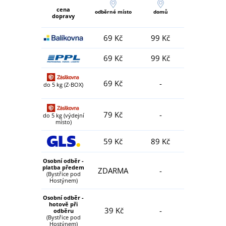
cena
odběrné místo
domů
dopravy
69 Kč
99 Kč
69 Kč
99 Kč
69 Kč
-
do 5 kg (Z-BOX)
79 Kč
-
do 5 kg (výdejní
místo)
59 Kč
89 Kč
Osobní odběr -
platba předem
ZDARMA
-
(Bystřice pod
Hostýnem)
Osobní odběr -
hotově při
39 Kč
-
odběru
(Bystřice pod
Hostýnem)