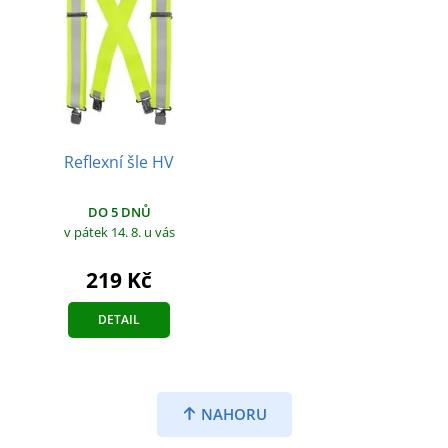
Reflexní šle HV
DO 5 DNŮ
v pátek 14. 8.
u vás
219 Kč
DETAIL
NAHORU