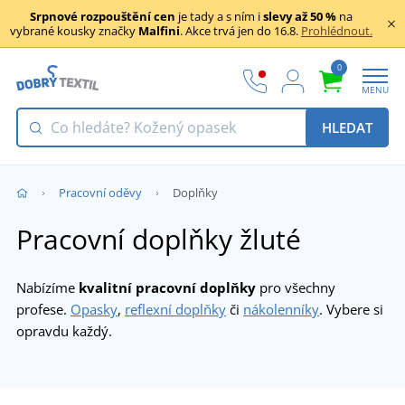
Srpnové rozpouštění cen
je tady a s ním i
slevy až 50 %
na
vybrané kousky značky
Malfini
. Akce trvá jen do 16.8.
Prohlédnout.
0
MENU
HLEDAT
Pracovní oděvy
Doplňky
Pracovní doplňky žluté
Nabízíme
kvalitní pracovní doplňky
pro všechny
profese.
Opasky
,
reflexní doplňky
či
nákolenníky
. Vybere si
opravdu každý.