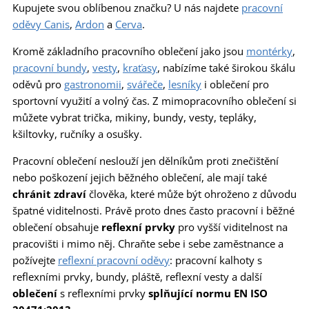
Kupujete svou oblíbenou značku? U nás najdete
pracovní
oděvy Canis
,
Ardon
a
Cerva
.
Kromě základního pracovního oblečení jako jsou
montérky
,
pracovní bundy
,
vesty
,
kraťasy
, nabízíme také širokou škálu
oděvů pro
gastronomii
,
svářeče
,
lesníky
i oblečení pro
sportovní využití a volný čas. Z mimopracovního oblečení si
můžete vybrat trička, mikiny, bundy, vesty, tepláky,
kšiltovky, ručníky a osušky.
Pracovní oblečení neslouží jen dělníkům proti znečištění
nebo poškození jejich běžného oblečení, ale mají také
chránit zdraví
člověka, které může být ohroženo z důvodu
špatné viditelnosti. Právě proto dnes často pracovní i běžné
oblečení obsahuje
reflexní prvky
pro vyšší viditelnost na
pracovišti i mimo něj. Chraňte sebe i sebe zaměstnance a
požívejte
reflexní pracovní oděvy
: pracovní kalhoty s
reflexními prvky, bundy, pláště, reflexní vesty a další
oblečení
s reflexními prvky
splňující normu EN ISO