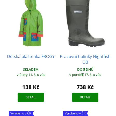
Dětská pláštěnka FROGY
Pracovní holínky Nightfish
OB
SKLADEM
DO 5 DNŮ
v úterý 11. 8.
u vás
v pondělí 17. 8.
u vás
138 Kč
738 Kč
DETAIL
DETAIL
Vyrobeno v ČR
Vyrobeno v ČR