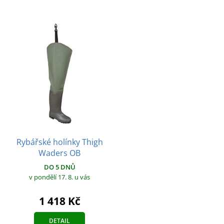
Rybářské holínky Thigh
Waders OB
DO 5 DNŮ
v pondělí 17. 8.
u vás
1 418 Kč
DETAIL