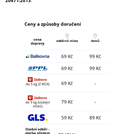
20471:2013
.
Ceny a způsoby doručení
cena
odběrné místo
domů
dopravy
69 Kč
99 Kč
69 Kč
99 Kč
69 Kč
-
do 5 kg (Z-BOX)
79 Kč
-
do 5 kg (výdejní
místo)
59 Kč
89 Kč
Osobní odběr -
platba předem