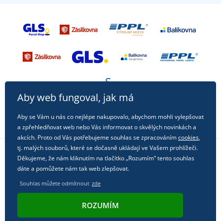
Aby web fungoval, jak má
Aby se Vám u nás co nejlépe nakupovalo, abychom mohli vylepšovat
a zpřehledňovat web nebo Vás informovat o skvělých novinkách a
akcích. Proto od Vás potřebujeme souhlas se zpracováním
cookies
,
tj. malých souborů, které se dočasně ukládají ve Vašem prohlížeči.
Děkujeme, že nám kliknutím na tlačítko „Rozumím“ tento souhlas
Sledujte nás na sociálních sítích
dáte a pomůžete nám tak web zlepšovat.
Souhlas můžete odmítnout
zde
ROZUMÍM
© 2011 - 2026, Dual Trade s.r.o. | Technicky zajišťuje
Simplia.cz
.