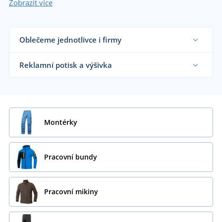
Zobrazit více
Oblečeme jednotlivce i firmy
Dodáváme pracovní oblečení řemeslníkům,
velkým výrobním firmám i koncovým zákazníkům
Reklamní potisk a výšivka
již od 1 kusu.
Chci vědět více
Na námi dodávané pracovní oblečení vám
natiskneme nebo vyšijeme motiv dle vašeho
přání.
Chci vědět více
Montérky
Pracovní bundy
Pracovní mikiny