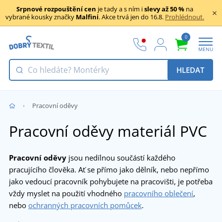
Srpnové rozpouštění cen
je tady a s ním i
slevy až 50 %
na
vybrané kousky značky
Malfini
. Akce trvá jen do 16.8.
Prohlédnout.
0
MENU
HLEDAT
Pracovní oděvy
Pracovní oděvy materiál PVC
Pracovní oděvy
jsou nedílnou součástí každého
pracujícího člověka. Ať se přímo jako dělník, nebo nepřímo
jako vedoucí pracovník pohybujete na pracovišti, je potřeba
vždy myslet na použití vhodného
pracovního oblečení
,
nebo
ochranných pracovních pomůcek
.