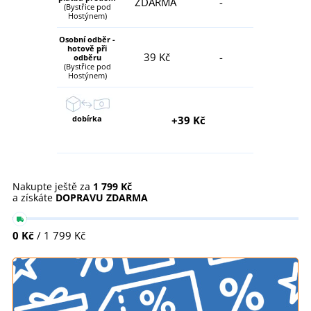
ZDARMA
-
(Bystřice pod
Hostýnem)
Osobní odběr -
hotově při
39 Kč
-
odběru
(Bystřice pod
Hostýnem)
dobírka
+39 Kč
Nakupte ještě za
1 799 Kč
a získáte
DOPRAVU ZDARMA
0 Kč
/ 1 799 Kč