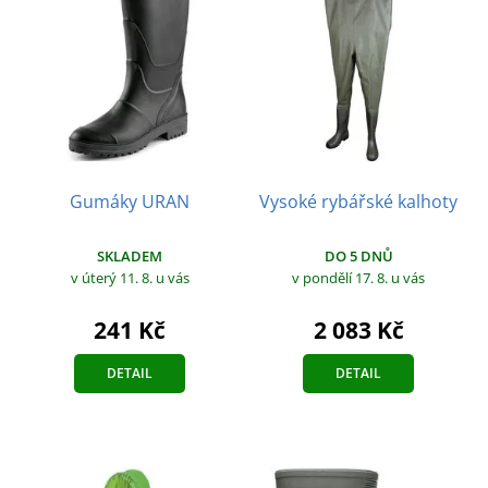
Gumáky URAN
Vysoké rybářské kalhoty
SKLADEM
DO 5 DNŮ
v úterý 11. 8.
u vás
v pondělí 17. 8.
u vás
241 Kč
2 083 Kč
DETAIL
DETAIL