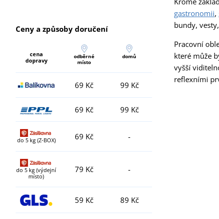
Kromě základ
gastronomii
,
bundy, vesty,
Ceny a způsoby doručení
Pracovní oble
cena
které může b
odběrné
domů
dopravy
místo
vyšší viditel
reflexními pr
69 Kč
99 Kč
69 Kč
99 Kč
69 Kč
-
do 5 kg (Z-BOX)
79 Kč
-
do 5 kg (výdejní
místo)
59 Kč
89 Kč