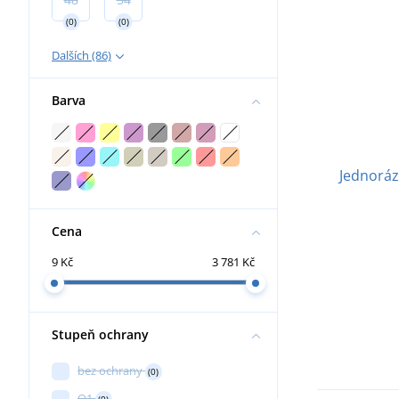
(0)
(0)
Dalších (86)
Barva
Jednorá
Cena
9 Kč
3 781 Kč
Stupeň ochrany
bez ochrany
(0)
O1
(0)