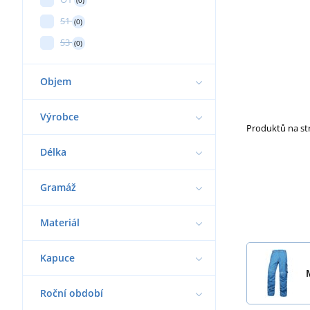
S1
(0)
S3
(0)
Objem
Výrobce
Produktů na s
Délka
Gramáž
Materiál
Kapuce
Roční období