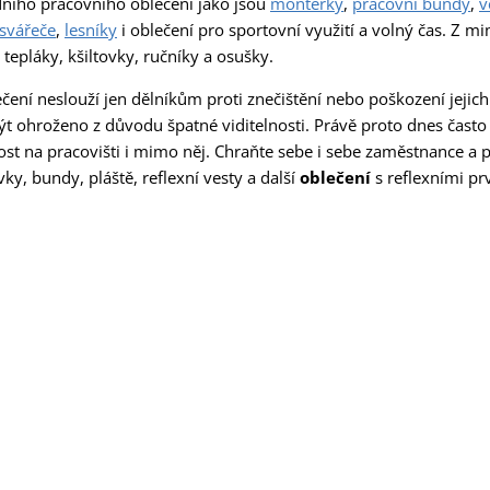
ního pracovního oblečení jako jsou
montérky
,
pracovní bundy
,
v
svářeče
,
lesníky
i oblečení pro sportovní využití a volný čas. Z m
 tepláky, kšiltovky, ručníky a osušky.
čení neslouží jen dělníkům proti znečištění nebo poškození jejic
ýt ohroženo z důvodu špatné viditelnosti. Právě proto dnes často
nost na pracovišti i mimo něj. Chraňte sebe i sebe zaměstnance a 
vky, bundy, pláště, reflexní vesty a další
oblečení
s reflexními p