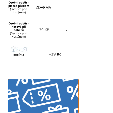
Osobní odběr -
platba předem
ZDARMA
-
(Bystřice pod
Hostýnem)
Osobní odběr -
hotově při
39 Kč
-
odběru
(Bystřice pod
Hostýnem)
+39 Kč
dobírka