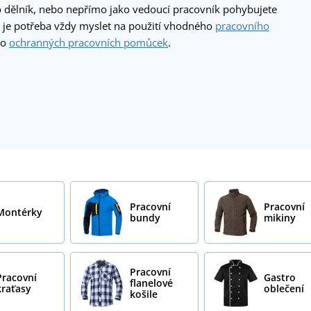
o dělník, nebo nepřímo jako vedoucí pracovník pohybujete
, je potřeba vždy myslet na použití vhodného
pracovního
bo
ochranných pracovních pomůcek
.
Pracovní
Pracovní
Montérky
bundy
mikiny
Pracovní
Pracovní
Gastro
flanelové
kraťasy
oblečení
košile