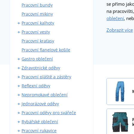
se přímo jak
Pracovní bundy
Montérky s laclem
na pracovišti
Pracovní mikiny
Montérky do pasu
oblečení
, ne
Pracovní kalhoty
Blůzy
Zobrazit více
Pracovní vesty
Montérkové komplety
Kalhoty do pasu
Pracovní kraťasy
Pracovní kombinézy
Kalhoty s laclem
S kapsami
Pracovní flanelové košile
Zateplené montérky
Zateplené
Gastro oblečení
Zdravotnické oděvy
Pracovní kalhoty
Pracovní pláště a zástěry
Zástěry
Zdravotnické haleny a košile
Reflexní oděvy
Pláště
Zdravotnické pláště
Kovářské zástěry
Nepromokavé oblečení
Košile a haleny
Zdravotnické kalhoty
Svářečské zástěry
Reflexní vesty
Jednorázové oděvy
Kuchařské rondony
Zdravotnické vesty a mikiny
Reflexní bundy
Pláštěnky
Pracovní oděvy pro svářeče
Kuchařské čepice
Reflexní trička
Nepromokavé kombinézy
Jednorázové čepice
Rybářské oblečení
Vesty a mikiny
Reflexní mikiny
Nepromokavé blůzy
Jednorázové kombinézy
Svářečské rukavice
Pracovní rukavice
Kravaty
Reflexní kalhoty
Nepromokavé kalhoty
Roušky
Svářečské blůzy
Rybářské holínky