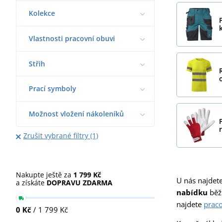
Kolekce
Vlastnosti pracovní obuvi
Střih
Prací symboly
Možnost vložení nákoleníků
Zrušit vybrané filtry (1)
Nakupte ještě za
1 799 Kč
U nás najdet
a získáte
DOPRAVU ZDARMA
nabídku
běž
najdete
praco
0 Kč
/ 1 799 Kč