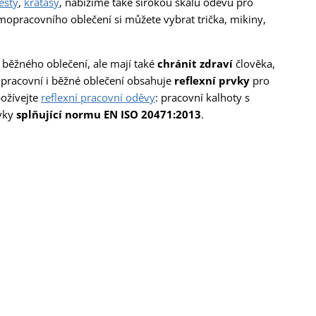
esty
,
kraťasy
, nabízíme také širokou škálu oděvů pro
imopracovního oblečení si můžete vybrat trička, mikiny,
h běžného oblečení, ale mají také
chránit zdraví
člověka,
 pracovní i běžné oblečení obsahuje
reflexní prvky
pro
požívejte
reflexní pracovní oděvy
: pracovní kalhoty s
rvky
splňující normu EN ISO 20471:2013
.