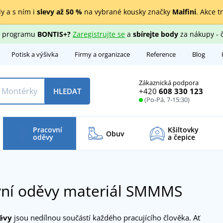
y a s ním i
slevy až 50 %
na vybrané kousky značky
Malfini
. Akce t
ho programu
BONTIS+?
Zaregistrujte se
a
sbírejte body
za nákupy - 
Potisk a výšivka
Firmy a organizace
Reference
Blog
Zákaznická podpora
+420
608 330 123
HLEDAT
(Po-Pá, 7-15:30)
Pracovní
Kšiltovky
Obuv
oděvy
a čepice
vní oděvy materiál SMMMS
ěvy
jsou nedílnou součástí každého pracujícího člověka. Ať