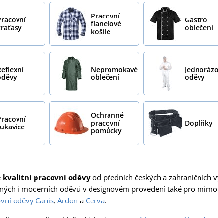
Pracovní
Pracovní
Gastro
flanelové
kraťasy
oblečení
košile
Reflexní
Nepromokavé
Jednoráz
oděvy
oblečení
oděvy
Ochranné
Pracovní
pracovní
Doplňky
rukavice
pomůcky
e
kvalitní
pracovní oděvy
od předních českých a zahraničních v
ných i moderních oděvů v designovém provedení také pro mimopr
vní oděvy Canis
,
Ardon
a
Cerva
.