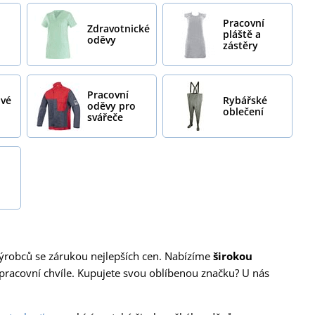
Pracovní
Zdravotnické
pláště a
oděvy
zástěry
Pracovní
ové
Rybářské
oděvy pro
oblečení
svářeče
ýrobců se zárukou nejlepších cen. Nabízíme
širokou
acovní chvíle. Kupujete svou oblíbenou značku? U nás