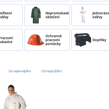
Reflexní
Nepromokavé
Jednoráz
oděvy
oblečení
oděvy
Ochranné
Pracovní
pracovní
Doplňky
rukavice
pomůcky
Od nejlevnějšího
Od nejdražšího