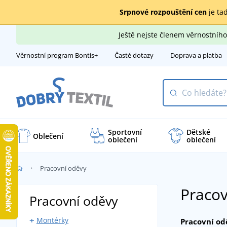
Srpnové rozpouštění cen
je tad
Ještě nejste členem věrnostní
Věrnostní program Bontis+
Časté dotazy
Doprava a platba
Sportovní
Dětské
Oblečení
oblečení
oblečení
Pracovní oděvy
Praco
Pracovní oděvy
Montérky
Pracovní od