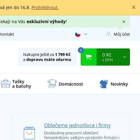
rvá jen do 16.8.
Prohlédnout.
čekají na Vás
exkluzivní výhody
!
Kontakt
Můj účet
0
0 Kč
Nakupte ještě za
1 799 Kč
a
dopravu máte zdarma
s DPH
Tašky
Domácnost
Novinky
a batohy
Oblečeme jednotlivce i firmy
Dodáváme pracovní oblečení
řemeslníkům, velkým výrobním firmám i