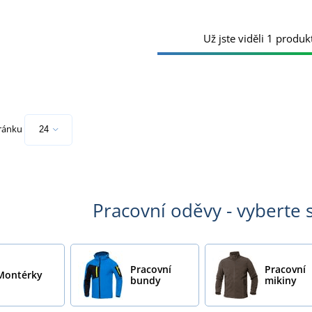
Už jste viděli 1 produkt
tránku
Pracovní oděvy - vyberte s
Pracovní
Pracovní
Montérky
bundy
mikiny