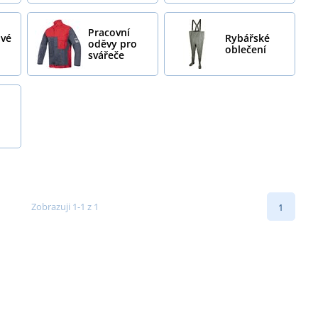
Pracovní
ové
Rybářské
oděvy pro
oblečení
svářeče
Zobrazuji 1-1 z 1
1