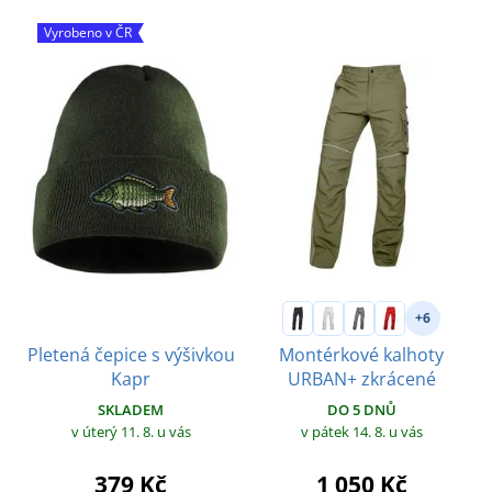
Vyrobeno v ČR
+6
Pletená čepice s výšivkou
Montérkové kalhoty
Kapr
URBAN+ zkrácené
SKLADEM
DO 5 DNŮ
v úterý 11. 8.
u vás
v pátek 14. 8.
u vás
379 Kč
1 050 Kč