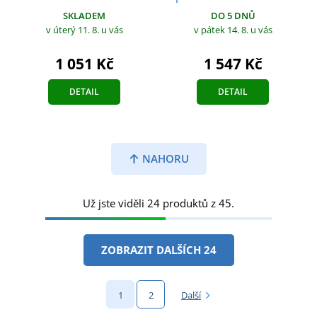
SKLADEM
DO 5 DNŮ
v úterý 11. 8.
u vás
v pátek 14. 8.
u vás
1 051 Kč
1 547 Kč
DETAIL
DETAIL
NAHORU
Už jste viděli 24 produktů z 45.
ZOBRAZIT DALŠÍCH 24
1
2
Další