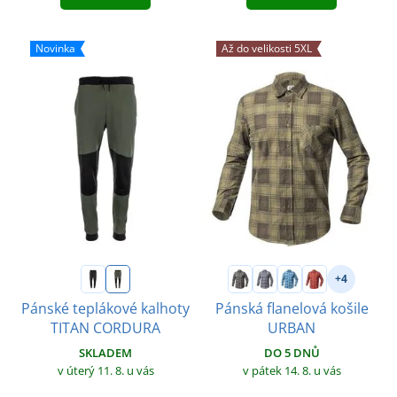
Novinka
Až do velikosti 5XL
+4
Pánské teplákové kalhoty
Pánská flanelová košile
TITAN CORDURA
URBAN
SKLADEM
DO 5 DNŮ
v úterý 11. 8.
u vás
v pátek 14. 8.
u vás