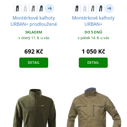
+6
+6
Montérkové kalhoty
Montérkové kalhoty
URBAN+ prodloužené
URBAN+
SKLADEM
DO 5 DNŮ
v úterý 11. 8.
u vás
v pátek 14. 8.
u vás
692 Kč
1 050 Kč
DETAIL
DETAIL