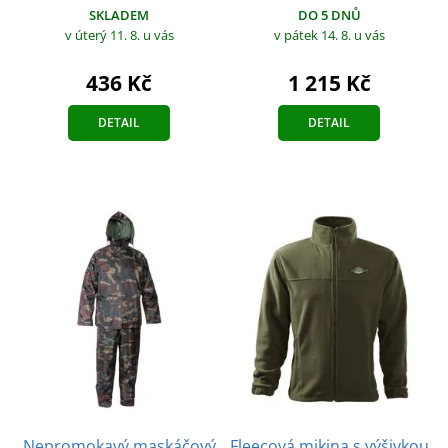
SKLADEM
DO 5 DNŮ
v úterý 11. 8.
u vás
v pátek 14. 8.
u vás
436 Kč
1 215 Kč
DETAIL
DETAIL
Nepromokavý maskáčový
Fleecová mikina s výšivkou