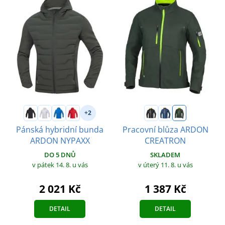
+2
Pánská hybridní bunda
Pracovní blůza ARDON
ARDON NYPAXX
CREATRON
DO 5 DNŮ
SKLADEM
v pátek 14. 8.
u vás
v úterý 11. 8.
u vás
2 021 Kč
1 387 Kč
DETAIL
DETAIL