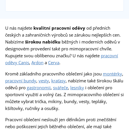
U nás najdete
kvalitní
pracovní oděvy
od předních
českých a zahraničních výrobců se zárukou nejlepších cen.
Nabízíme
širokou nabídku
běžných i moderních oděvů v
designovém provedení také pro mimopracovní chvíle.
Kupujete svou oblíbenou značku? U nás najdete
pracovní
oděvy Canis
,
Ardon
a
Cerva
.
Kromě základního pracovního oblečení jako jsou
montérky
,
pracovní bundy
,
vesty
,
kraťasy
, nabízíme také širokou škálu
oděvů pro
gastronomii
,
svářeče
,
lesníky
i oblečení pro
sportovní využití a volný čas. Z mimopracovního oblečení si
můžete vybrat trička, mikiny, bundy, vesty, tepláky,
kšiltovky, ručníky a osušky.
Pracovní oblečení neslouží jen dělníkům proti znečištění
nebo poškození jejich běžného oblečení, ale mají také