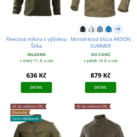
+4
Fleecová mikina s výšivkou
Montérková blůza ARDON
Štika
SUMMER
SKLADEM
DO 5 DNŮ
v úterý 11. 8.
u vás
v pátek 14. 8.
u vás
636 Kč
879 Kč
DETAIL
DETAIL
Až do velikosti 5XL
Až do velikosti 6XL
Elastické
Sami oblékáme