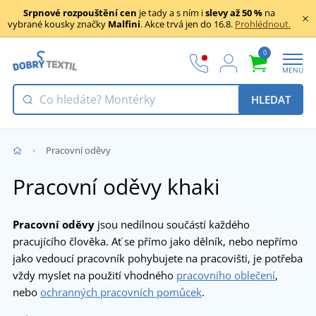
Srpnové rozpouštění cen
je tady a s ním i
slevy až 50 %
na
vybrané kousky značky
Malfini
. Akce trvá jen do 16.8.
Prohlédnout.
0
MENU
HLEDAT
Pracovní oděvy
Pracovní oděvy khaki
Pracovní oděvy
jsou nedílnou součástí každého
pracujícího člověka. Ať se přímo jako dělník, nebo nepřímo
jako vedoucí pracovník pohybujete na pracovišti, je potřeba
vždy myslet na použití vhodného
pracovního oblečení
,
nebo
ochranných pracovních pomůcek
.