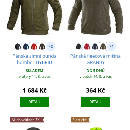
+2
+1
Pánská zimní bunda
Pánská fleecová mikina
bomber HYBRID
GRANBY
SKLADEM
DO 5 DNŮ
v úterý 11. 8.
u vás
v pátek 14. 8.
u vás
1 684 Kč
364 Kč
DETAIL
DETAIL
Až do velikosti 5XL
Elastické