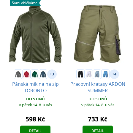
Sami oblékáme
+3
+4
Pánská mikina na zip
Pracovní kraťasy ARDON
TORONTO
SUMMER
DO 5 DNŮ
DO 5 DNŮ
v pátek 14. 8.
u vás
v pátek 14. 8.
u vás
598 Kč
733 Kč
DETAIL
DETAIL