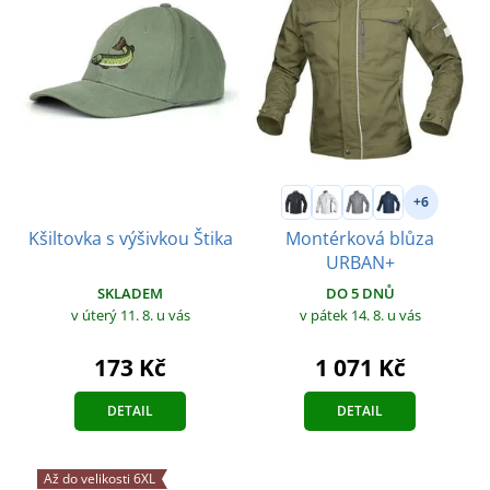
+6
Montérková blůza
Kšiltovka s výšivkou Štika
URBAN+
SKLADEM
DO 5 DNŮ
v úterý 11. 8.
u vás
v pátek 14. 8.
u vás
173 Kč
1 071 Kč
DETAIL
DETAIL
Až do velikosti 6XL