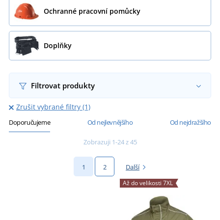
Ochranné pracovní pomůcky
Doplňky
Filtrovat produkty
Zrušit vybrané filtry (1)
Doporučujeme
Od nejlevnějšího
Od nejdražšího
Zobrazuji 1-24 z 45
1
2
Další
Až do velikosti 7XL