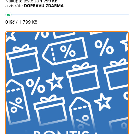
Nakupte ještě za
1 799 Kč
a získáte
DOPRAVU ZDARMA
0 Kč
/ 1 799 Kč