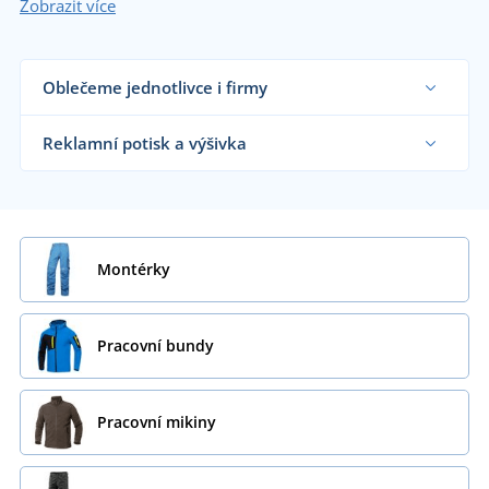
Zobrazit více
Oblečeme jednotlivce i firmy
Dodáváme pracovní oblečení řemeslníkům,
velkým výrobním firmám i koncovým zákazníkům
Reklamní potisk a výšivka
již od 1 kusu.
Chci vědět více
Na námi dodávané pracovní oblečení vám
natiskneme nebo vyšijeme motiv dle vašeho
přání.
Chci vědět více
Montérky
Pracovní bundy
Pracovní mikiny