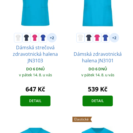
+2
+2
Dámská strečová
zdravotnická halena
Dámská zdravotnická
JN3103
halena JN3101
DO 6 DNŮ
DO 6 DNŮ
v pátek 14. 8.
u vás
v pátek 14. 8.
u vás
647 Kč
539 Kč
DETAIL
DETAIL
Elastické