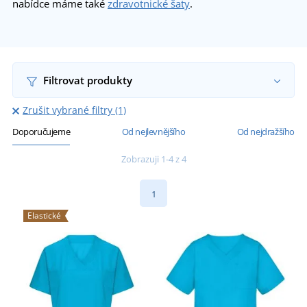
nabídce máme také
zdravotnické šaty
.
Filtrovat produkty
Zrušit vybrané filtry (1)
Doporučujeme
Od nejlevnějšího
Od nejdražšího
Zobrazuji 1-4 z 4
1
Elastické