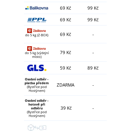
69 Kč
99 Kč
69 Kč
99 Kč
69 Kč
-
do 5 kg (Z-BOX)
79 Kč
-
do 5 kg (výdejní
místo)
59 Kč
89 Kč
Osobní odběr -
platba předem
ZDARMA
-
(Bystřice pod
Hostýnem)
Osobní odběr -
hotově při
39 Kč
-
odběru
(Bystřice pod
Hostýnem)