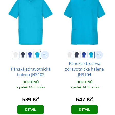
+1
+1
Pánská strečová
Pánská zdravotnická
zdravotnická halena
halena JN3102
JN3104
DO 6 DNŮ
DO 6 DNŮ
v pátek 14. 8.
u vás
v pátek 14. 8.
u vás
539 Kč
647 Kč
DETAIL
DETAIL