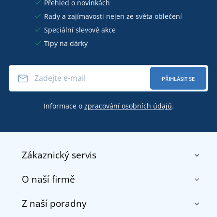
Přehled o novinkách
Rady a zajímavosti nejen ze světa oblečení
Speciální slevové akce
Tipy na dárky
PŘIHLÁSIT SE
Informace o
zpracování osobních údajů
.
Zákaznický servis
O naší firmě
Kontakt
Obchodní podmínky
Z naší poradny
O nás
Doprava a platba