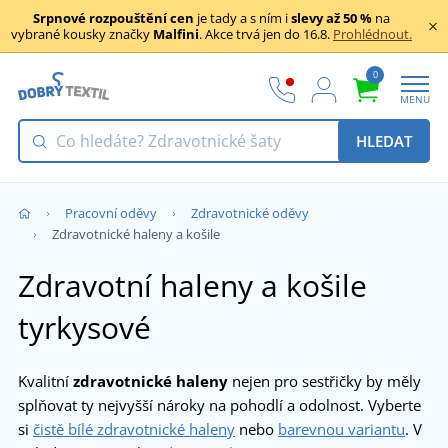
Srpnové rozpouštění cen
je tady a s ním i
slevy až 50 %
na
vybrané kousky značky
Malfini
. Akce trvá jen do 16.8.
Prohlédnout.
0
MENU
HLEDAT
Pracovní oděvy
Zdravotnické oděvy
Zdravotnické haleny a košile
Zdravotní haleny a košile
tyrkysové
Kvalitní
zdravotnické haleny
nejen pro sestřičky by měly
splňovat ty nejvyšší nároky na pohodlí a odolnost. Vyberte
si
čistě bílé zdravotnické haleny
nebo
barevnou variantu
. V