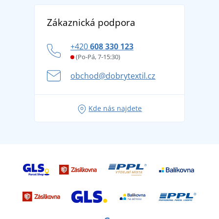
Reference
Vrácení zboží a reklamace
Objevte TEE JAYS - prémiovou dánskou značku s
DobrýTextil pro firmy a organizace
Zákaznická podpora
Potisk a výšivka
tradicí od roku 1976
Blog
Zásady ochrany osobních údajů
Jak zvládnout horké letní dny v pohodě a bezpečí
+420
608 330 123
Affiliate
Věrnostní program BONTIS +
Letní dobrodružství začíná balením aneb připravte
(Po-Pá, 7-15:30)
Kariéra
se na dovolenou bez starostí
obchod@dobrytextil.cz
Tipy na svěží outfity pro pohodové léto
Oblíbené tričko City v hlavní roli: outfity pro každou
Kde nás najdete
příležitost!