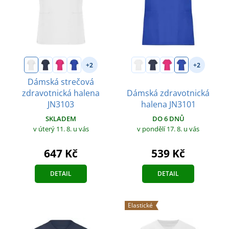
+2
+2
Dámská strečová
zdravotnická halena
Dámská zdravotnická
JN3103
halena JN3101
SKLADEM
DO 6 DNŮ
v úterý 11. 8.
u vás
v pondělí 17. 8.
u vás
647 Kč
539 Kč
DETAIL
DETAIL
Elastické