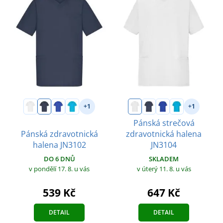
+1
+1
Pánská strečová
Pánská zdravotnická
zdravotnická halena
halena JN3102
JN3104
DO 6 DNŮ
SKLADEM
v pondělí 17. 8.
u vás
v úterý 11. 8.
u vás
539 Kč
647 Kč
DETAIL
DETAIL