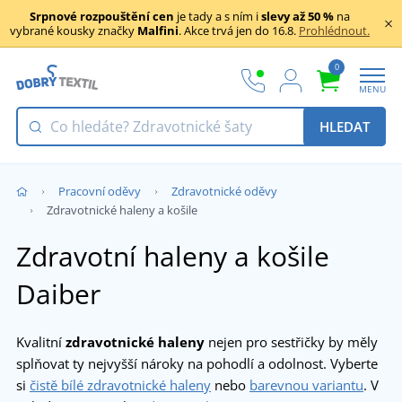
Srpnové rozpouštění cen
je tady a s ním i
slevy až 50 %
na
vybrané kousky značky
Malfini
. Akce trvá jen do 16.8.
Prohlédnout.
0
MENU
HLEDAT
Pracovní oděvy
Zdravotnické oděvy
Zdravotnické haleny a košile
Zdravotní haleny a košile
Daiber
Kvalitní
zdravotnické haleny
nejen pro sestřičky by měly
splňovat ty nejvyšší nároky na pohodlí a odolnost. Vyberte
si
čistě bílé zdravotnické haleny
nebo
barevnou variantu
. V