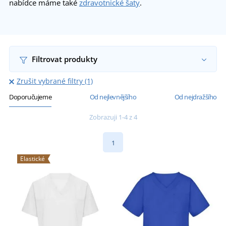
nabídce máme také
zdravotnické šaty
.
Filtrovat produkty
Zrušit vybrané filtry (1)
Doporučujeme
Od nejlevnějšího
Od nejdražšího
Zobrazuji 1-4 z 4
1
Elastické