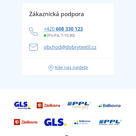
Reference
Vrácení zboží a reklamace
Objevte TEE JAYS - prémiovou dánskou značku s
DobrýTextil pro firmy a organizace
Zákaznická podpora
Potisk a výšivka
tradicí od roku 1976
Blog
Zásady ochrany osobních údajů
Jak zvládnout horké letní dny v pohodě a bezpečí
+420
608 330 123
Affiliate
Věrnostní program BONTIS +
Letní dobrodružství začíná balením aneb připravte
(Po-Pá, 7-15:30)
Kariéra
se na dovolenou bez starostí
obchod@dobrytextil.cz
Tipy na svěží outfity pro pohodové léto
Oblíbené tričko City v hlavní roli: outfity pro každou
Kde nás najdete
příležitost!