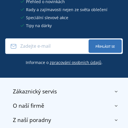
Přehled o novinkách
Rady a zajímavosti nejen ze světa oblečení
Speciální slevové akce
Tipy na dárky
PŘIHLÁSIT SE
Informace o
zpracování osobních údajů
.
Zákaznický servis
O naší firmě
Kontakt
Obchodní podmínky
Z naší poradny
O nás
Doprava a platba