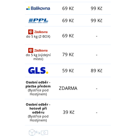
69 Kč
99 Kč
69 Kč
99 Kč
69 Kč
-
do 5 kg (Z-BOX)
79 Kč
-
do 5 kg (výdejní
místo)
59 Kč
89 Kč
Osobní odběr -
platba předem
ZDARMA
-
(Bystřice pod
Hostýnem)
Osobní odběr -
hotově při
39 Kč
-
odběru
(Bystřice pod
Hostýnem)