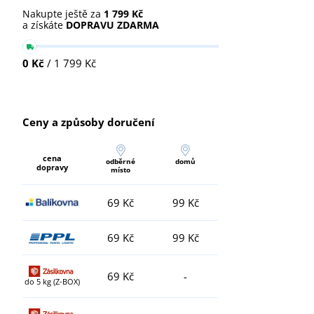
Nakupte ještě za
1 799 Kč
a získáte
DOPRAVU ZDARMA
0 Kč
/ 1 799 Kč
Ceny a způsoby doručení
cena
odběrné
domů
dopravy
místo
69 Kč
99 Kč
69 Kč
99 Kč
69 Kč
-
do 5 kg (Z-BOX)