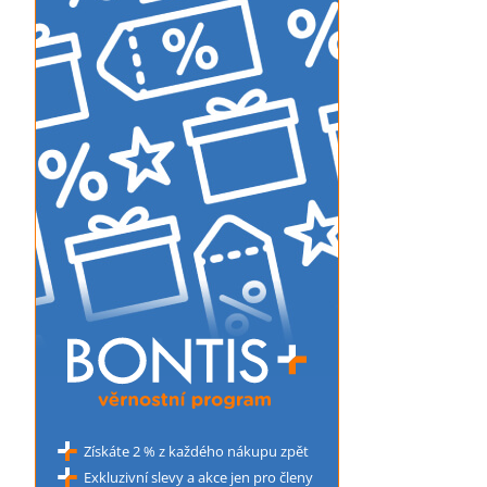
Získáte 2 % z každého nákupu zpět
Exkluzivní slevy a akce jen pro členy