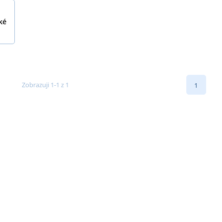
ké
Zobrazuji 1-1 z 1
1