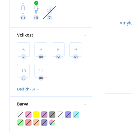
Práce ve výškách
Nákoleníky
(1)
(1)
(0)
Vinyl
Velikost
6
7
8
9
(0)
(0)
(0)
(0)
10
11
(0)
(0)
Dalších (3)
Barva