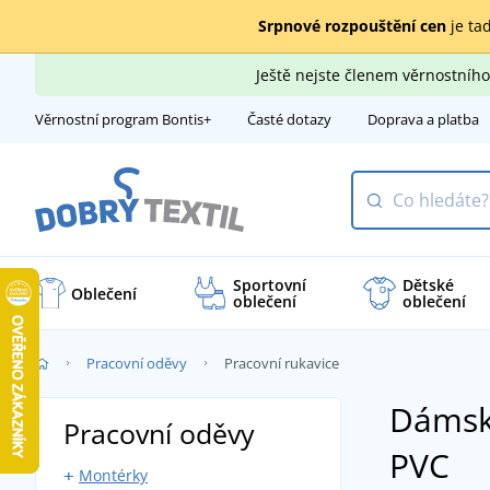
Srpnové rozpouštění cen
je tad
Ještě nejste členem věrnostní
Věrnostní program Bontis+
Časté dotazy
Doprava a platba
Sportovní
Dětské
Oblečení
oblečení
oblečení
Pracovní oděvy
Pracovní rukavice
Dámské
Pracovní oděvy
PVC
Montérky