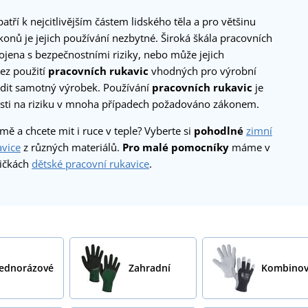
patří k nejcitlivějším částem lidského těla a pro většinu
onů je jejich používání nezbytné. Široká škála pracovních
pojena s bezpečnostními riziky, nebo může jejich
ez použití
pracovních rukavic
vhodných pro výrobní
dit samotný výrobek. Používání
pracovních rukavic
je
losti na riziku v mnoha případech požadováno zákonem.
imě a chcete mit i ruce v teple? Vyberte si
pohodlné
zimní
avice
z různých materiálů.
Pro malé pomocníky
máme v
ičkách
dětské pracovní rukavice
.
Jednorázové
Zahradní
Kombinov