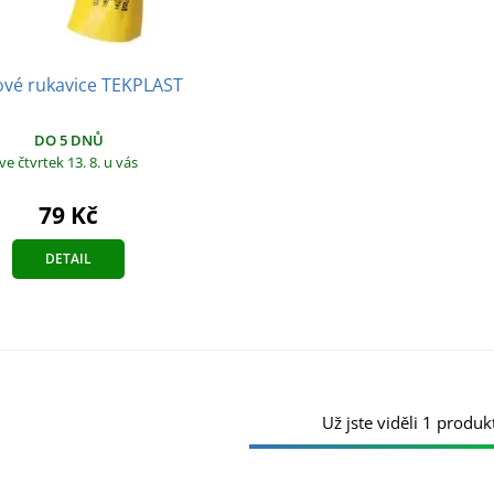
ové rukavice TEKPLAST
DO 5 DNŮ
ve čtvrtek 13. 8.
u vás
79 Kč
DETAIL
Už jste viděli 1 produkt