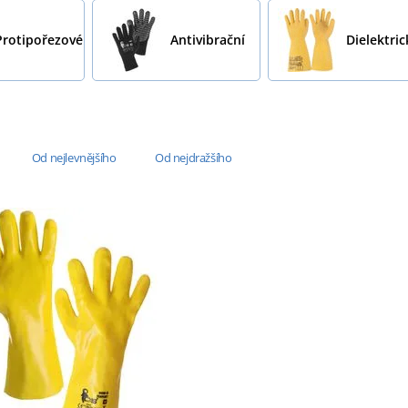
Protipořezové
Antivibrační
Dielektric
Od nejlevnějšího
Od nejdražšího