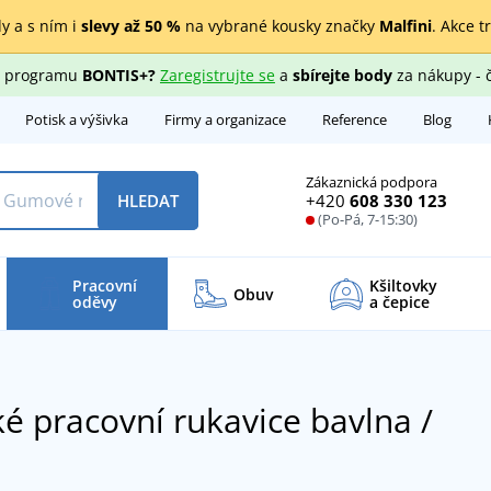
y a s ním i
slevy až 50 %
na vybrané kousky značky
Malfini
. Akce t
ho programu
BONTIS+?
Zaregistrujte se
a
sbírejte body
za nákupy - 
Potisk a výšivka
Firmy a organizace
Reference
Blog
Zákaznická podpora
+420
608 330 123
HLEDAT
(Po-Pá, 7-15:30)
Pracovní
Kšiltovky
Obuv
oděvy
a čepice
 pracovní rukavice bavlna /