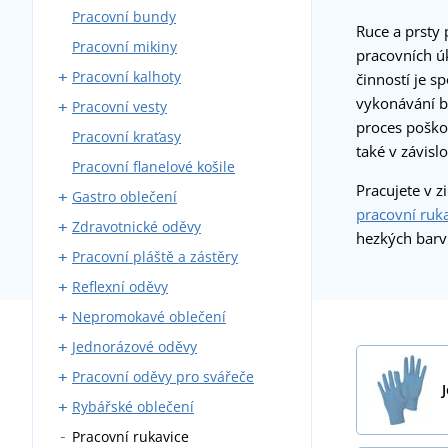
Pracovní bundy
Montérky s laclem
Ruce a prsty 
Pracovní mikiny
Montérky do pasu
pracovních úk
Pracovní kalhoty
Blůzy
činností je s
vykonávání b
Pracovní vesty
Montérkové komplety
Kalhoty do pasu
proces poško
Pracovní kraťasy
Pracovní kombinézy
Kalhoty s laclem
S kapsami
také v závis
Pracovní flanelové košile
Zateplené montérky
Zateplené
Pracujete v z
Gastro oblečení
pracovní ruk
Zdravotnické oděvy
Pracovní kalhoty
hezkých barv
Pracovní pláště a zástěry
Zástěry
Zdravotnické haleny a košile
Reflexní oděvy
Pláště
Zdravotnické pláště
Kovářské zástěry
Nepromokavé oblečení
Košile a haleny
Zdravotnické kalhoty
Svářečské zástěry
Reflexní vesty
Jednorázové oděvy
Kuchařské rondony
Zdravotnické vesty a mikiny
Reflexní bundy
Pláštěnky
Pracovní oděvy pro svářeče
Kuchařské čepice
Reflexní trička
Nepromokavé kombinézy
Jednorázové čepice
Rybářské oblečení
Vesty a mikiny
Reflexní mikiny
Nepromokavé blůzy
Jednorázové kombinézy
Svářečské rukavice
Pracovní rukavice
Kravaty
Reflexní kalhoty
Nepromokavé kalhoty
Roušky
Svářečské blůzy
Rybářské holínky