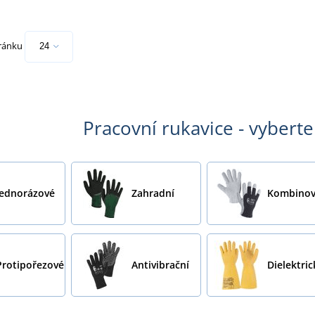
tránku
Pracovní rukavice - vyberte
Jednorázové
Zahradní
Kombinov
Protipořezové
Antivibrační
Dielektric