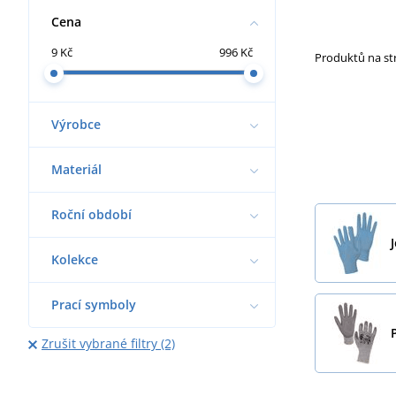
Cena
9 Kč
996 Kč
Produktů na s
Výrobce
Materiál
Roční období
Kolekce
Prací symboly
Zrušit vybrané filtry (2)