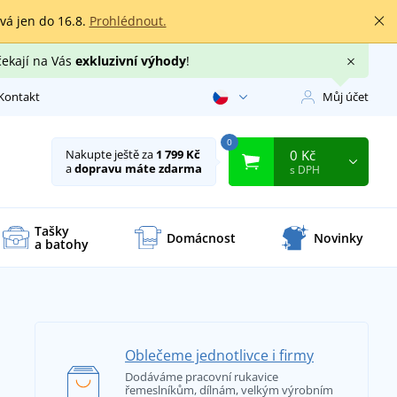
rvá jen do 16.8.
Prohlédnout.
čekají na Vás
exkluzivní výhody
!
Kontakt
Můj účet
0
0 Kč
Nakupte ještě za
1 799 Kč
a
dopravu máte zdarma
s DPH
Tašky
Domácnost
Novinky
a batohy
Oblečeme jednotlivce i firmy
Dodáváme pracovní rukavice
řemeslníkům, dílnám, velkým výrobním