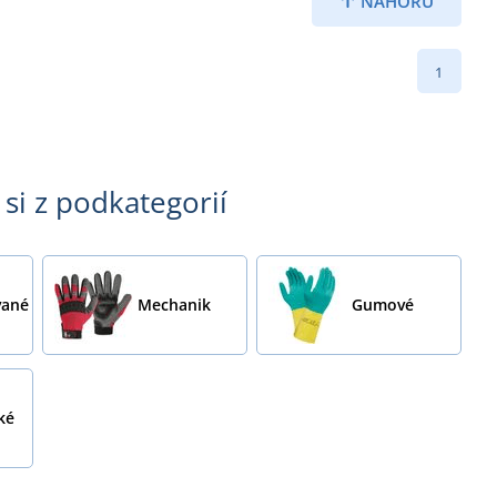
NAHORU
1
 si z podkategorií
ané
Mechanik
Gumové
ké