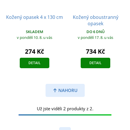
Kožený opasek 4 x 130 cm
Kožený oboustranný
opasek
SKLADEM
DO 6 DNŮ
v pondělí 10. 8.
u vás
v pondělí 17. 8.
u vás
274 Kč
734 Kč
DETAIL
DETAIL
NAHORU
Už jste viděli 2 produkty z 2.