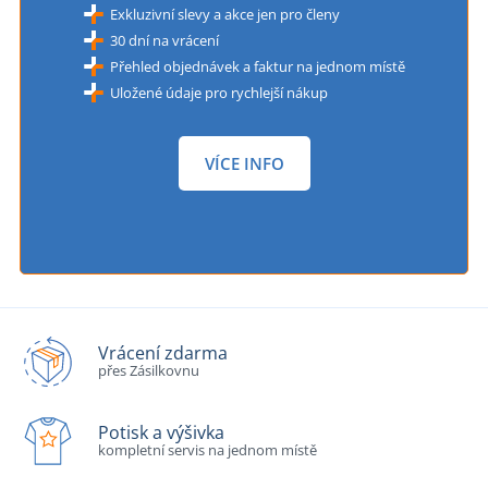
Exkluzivní slevy a akce jen pro členy
30 dní na vrácení
Přehled objednávek a faktur na jednom místě
Uložené údaje pro rychlejší nákup
VÍCE INFO
Vrácení zdarma
přes Zásilkovnu
Potisk a výšivka
kompletní servis na jednom místě