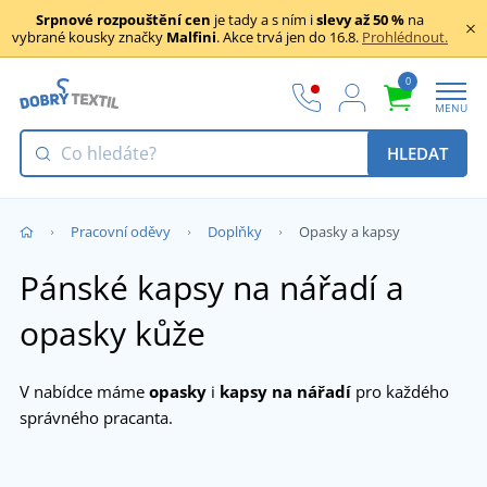
Srpnové rozpouštění cen
je tady a s ním i
slevy až 50 %
na
vybrané kousky značky
Malfini
. Akce trvá jen do 16.8.
Prohlédnout.
0
MENU
HLEDAT
Pracovní oděvy
Doplňky
Opasky a kapsy
Pánské kapsy na nářadí a
opasky kůže
V nabídce máme
opasky
i
kapsy na nářadí
pro každého
správného pracanta.