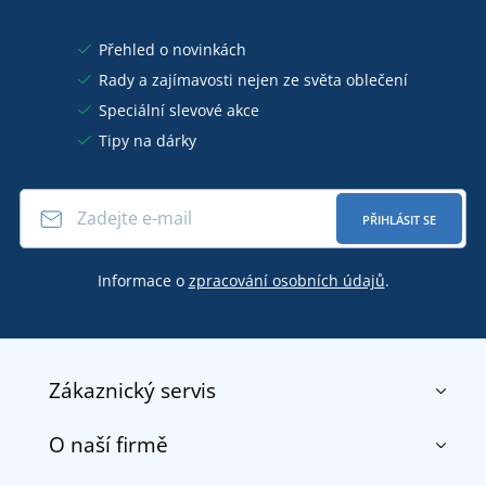
Přehled o novinkách
Rady a zajímavosti nejen ze světa oblečení
Speciální slevové akce
Tipy na dárky
PŘIHLÁSIT SE
Informace o
zpracování osobních údajů
.
Zákaznický servis
O naší firmě
Kontakt
Obchodní podmínky