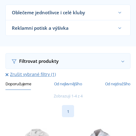
Oblečeme jednotlivce i celé kluby
Dodáváme pláště restauracím, hotelům,
kuchyním, firmám, zdravotnickým zařízením i
Reklamní potisk a výšivka
koncovým zákazníkům již od 1 kusu.
Chci vědět více
Na námi dodávané pláště vám natiskneme nebo
vyšijeme motiv dle vašeho přání.
Chci vědět více
Filtrovat produkty
Zrušit vybrané filtry (1)
Doporučujeme
Od nejlevnějšího
Od nejdražšího
Zobrazuji 1-4 z 4
1