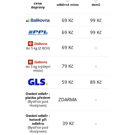
cena
odběrné místo
domů
dopravy
69 Kč
99 Kč
69 Kč
99 Kč
69 Kč
-
do 5 kg (Z-BOX)
79 Kč
-
do 5 kg (výdejní
místo)
59 Kč
89 Kč
Osobní odběr -
platba předem
ZDARMA
-
(Bystřice pod
Hostýnem)
Osobní odběr -
hotově při
39 Kč
-
odběru
(Bystřice pod
Hostýnem)