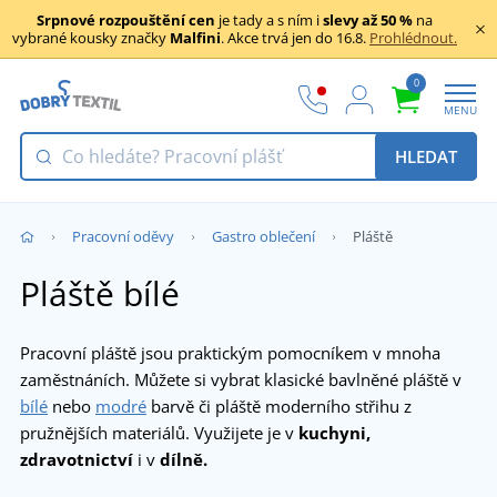
Srpnové rozpouštění cen
je tady a s ním i
slevy až 50 %
na
vybrané kousky značky
Malfini
. Akce trvá jen do 16.8.
Prohlédnout.
0
MENU
HLEDAT
Pracovní oděvy
Gastro oblečení
Pláště
Pláště bílé
Pracovní pláště jsou praktickým pomocníkem v mnoha
zaměstnáních. Můžete si vybrat klasické bavlněné pláště v
bílé
nebo
modré
barvě či pláště moderního střihu z
pružnějších materiálů. Využijete je v
kuchyni,
zdravotnictví
i v
dílně.