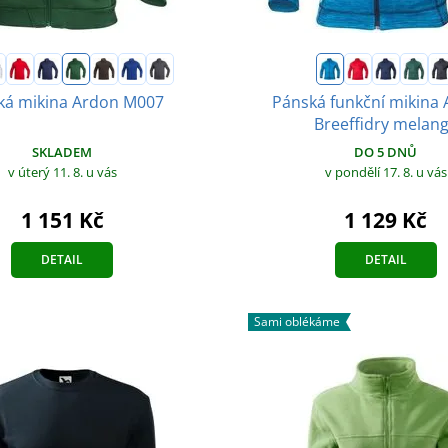
ká mikina Ardon M007
Pánská funkční mikin
Breeffidry melan
SKLADEM
DO 5 DNŮ
v úterý 11. 8.
u vás
v pondělí 17. 8.
u vás
1 151 Kč
1 129 Kč
DETAIL
DETAIL
Sami oblékáme