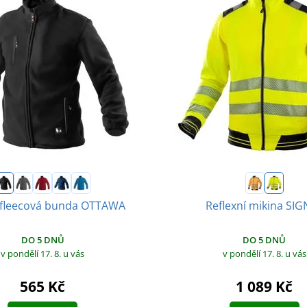
 fleecová bunda OTTAWA
Reflexní mikina SI
DO 5 DNŮ
DO 5 DNŮ
v pondělí 17. 8.
u vás
v pondělí 17. 8.
u vás
565 Kč
1 089 Kč