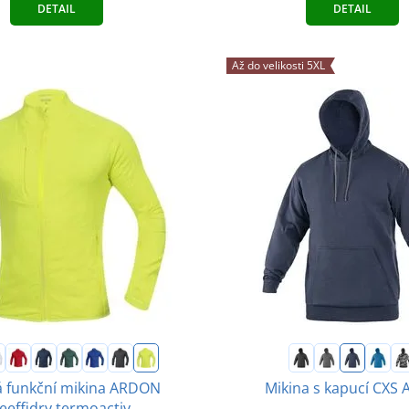
DETAIL
DETAIL
Až do velikosti 5XL
 funkční mikina ARDON
Mikina s kapucí CXS
eeffidry termoactiv