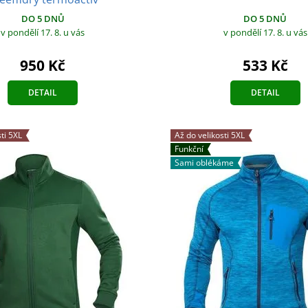
DO 5 DNŮ
DO 5 DNŮ
v pondělí 17. 8.
u vás
v pondělí 17. 8.
u vás
533 Kč
950 Kč
DETAIL
DETAIL
ti 5XL
Až do velikosti 5XL
Funkční
Sami oblékáme