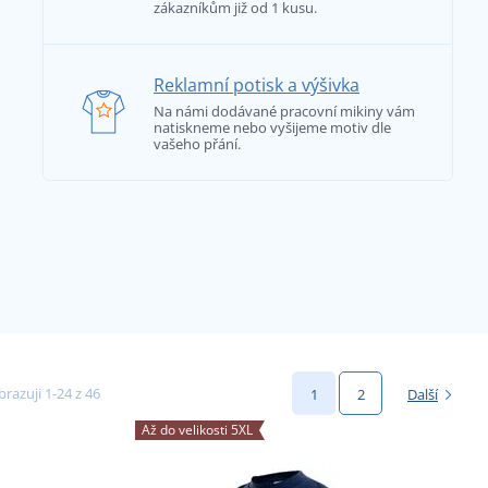
zákazníkům již od 1 kusu.
Reklamní potisk a výšivka
Na námi dodávané pracovní mikiny vám
natiskneme nebo vyšijeme motiv dle
vašeho přání.
razuji 1-24 z 46
1
2
Další
Až do velikosti 5XL