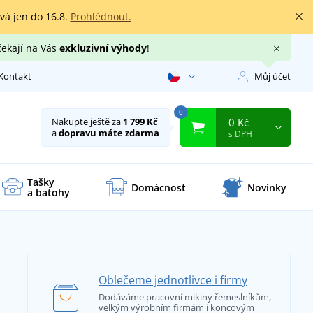
rvá jen do 16.8.
Prohlédnout.
čekají na Vás
exkluzivní výhody
!
Kontakt
Můj účet
0
0 Kč
Nakupte ještě za
1 799 Kč
a
dopravu máte zdarma
s DPH
Tašky
Domácnost
Novinky
a batohy
Oblečeme jednotlivce i firmy
Dodáváme pracovní mikiny řemeslníkům,
velkým výrobním firmám i koncovým