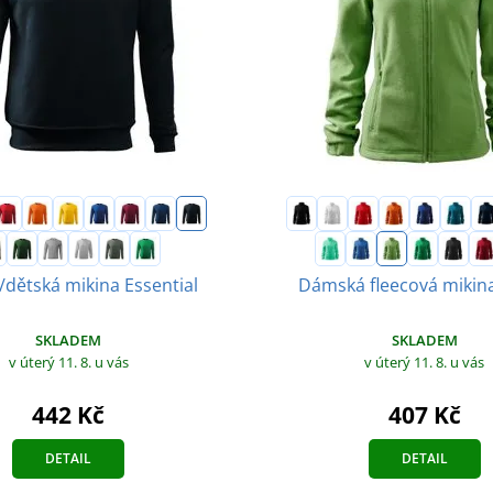
dětská mikina Essential
Dámská fleecová mikina
SKLADEM
SKLADEM
v úterý 11. 8.
u vás
v úterý 11. 8.
u vás
442 Kč
407 Kč
DETAIL
DETAIL