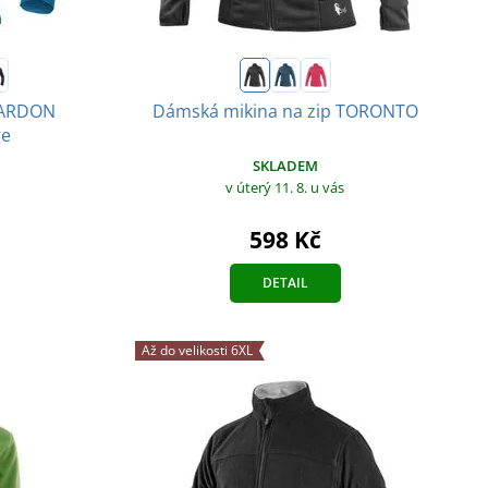
a ARDON
Dámská mikina na zip TORONTO
ge
SKLADEM
v úterý 11. 8.
u vás
598 Kč
DETAIL
Až do velikosti 6XL