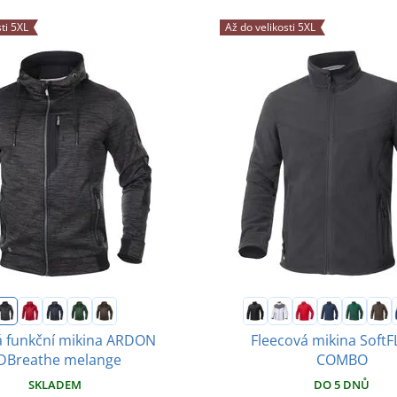
ti 5XL
Až do velikosti 5XL
 funkční mikina ARDON
Fleecová mikina Soft
DBreathe melange
COMBO
SKLADEM
DO 5 DNŮ