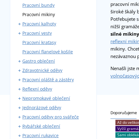
pracovní miki
Pracovní bundy
Montérky s laclem
široké škály b
Pracovní mikiny
Montérky do pasu
Potřebujete s
Pracovní kalhoty
Blůzy
nižší gramáž
Pracovní vesty
Montérkové komplety
Kalhoty do pasu
silné mikin
reflexní miki
Pracovní kraťasy
Pracovní kombinézy
Kalhoty s laclem
S kapsami
mikiny. Chce
Pracovní flanelové košile
Zateplené montérky
Zateplené
nezávaznou 
Gastro oblečení
Nenašli jste 
Zdravotnické oděvy
Pracovní kalhoty
volnočasový
Pracovní pláště a zástěry
Zástěry
Zdravotnické haleny a košile
Reflexní oděvy
Pláště
Zdravotnické pláště
Kovářské zástěry
Nepromokavé oblečení
Košile a haleny
Zdravotnické kalhoty
Svářečské zástěry
Reflexní vesty
Jednorázové oděvy
Kuchařské rondony
Zdravotnické vesty a mikiny
Reflexní bundy
Pláštěnky
Doporučujeme
Pracovní oděvy pro svářeče
Kuchařské čepice
Reflexní trička
Nepromokavé kombinézy
Jednorázové čepice
Až do velikos
Rybářské oblečení
Vesty a mikiny
Reflexní mikiny
Nepromokavé blůzy
Jednorázové kombinézy
Svářečské rukavice
Vyšší gramá
Sami oblék
Pracovní rukavice
Kravaty
Reflexní kalhoty
Nepromokavé kalhoty
Roušky
Svářečské blůzy
Rybářské holínky