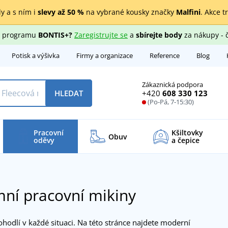
y a s ním i
slevy až 50 %
na vybrané kousky značky
Malfini
. Akce t
ho programu
BONTIS+?
Zaregistrujte se
a
sbírejte body
za nákupy - 
Potisk a výšivka
Firmy a organizace
Reference
Blog
Zákaznická podpora
+420
608 330 123
HLEDAT
(Po-Pá, 7-15:30)
Pracovní
Kšiltovky
Obuv
oděvy
a čepice
ní pracovní mikiny
ohodlí v každé situaci. Na této stránce najdete moderní