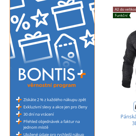
Až do velikos
Funkční
Získáte 2 % z každého nákupu zpět
Exkluzivní slevy a akce jen pro členy
30 dní na vrácení
Pánská
Přehled objednávek a faktur na
3
jednom místě
Uložené údaje pro rychlejší nákup