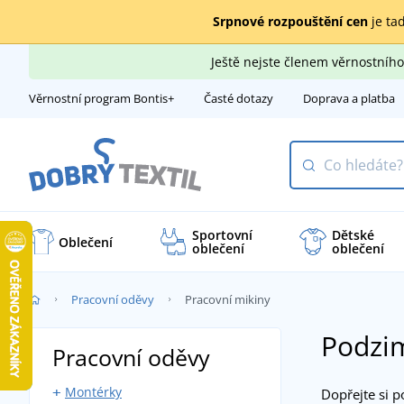
Srpnové rozpouštění cen
je tad
Ještě nejste členem věrnostní
Věrnostní program Bontis+
Časté dotazy
Doprava a platba
Sportovní
Dětské
Oblečení
oblečení
oblečení
Pracovní oděvy
Pracovní mikiny
Podzim
Pracovní oděvy
Montérky
Dopřejte si p