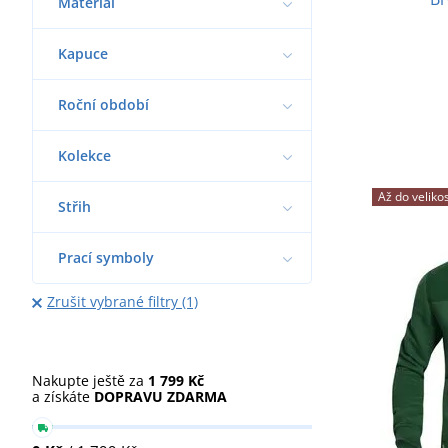
Materiál
Kapuce
Roční období
Kolekce
Až do velikos
Střih
Prací symboly
Zrušit vybrané filtry (1)
Nakupte ještě za
1 799 Kč
a získáte
DOPRAVU ZDARMA