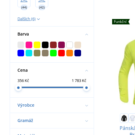
(44)
(42)
Dalších (6)
Funkční
Barva
Cena
356 Kč
1 783 Kč
Výrobce
Gramáž
Pánská
Br