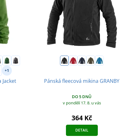
+1
Pánská fleecová mikina GRANBY
 Jacket
DO 5 DNŮ
v pondělí 17. 8.
u vás
364 Kč
DETAIL