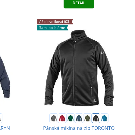
DETAIL
Až do velikosti 6XL
Sami oblékáme
 ARYN
Pánská mikina na zip TORONTO