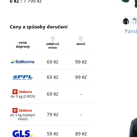
0 Kč
/ 1 799 Kč
Ceny a způsoby doručení
Páns
cena
odběrné
domů
dopravy
místo
69 Kč
99 Kč
69 Kč
99 Kč
69 Kč
-
do 5 kg (Z-BOX)
79 Kč
-
do 5 kg (výdejní
místo)
59 Kč
89 Kč