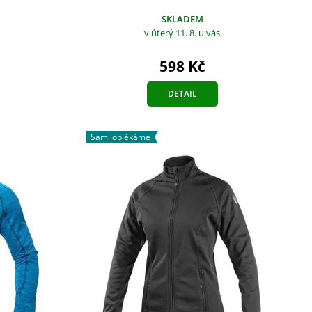
SKLADEM
v úterý 11. 8.
u vás
598 Kč
DETAIL
Sami oblékáme