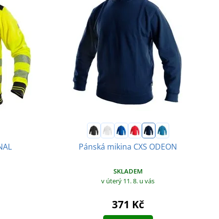
GNAL
Pánská mikina CXS ODEON
SKLADEM
v úterý 11. 8.
u vás
371 Kč