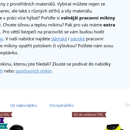
ny z prvotřídních materiálů. Vybírat můžete nejen ze
arev, ale také z různých střihů a síly materiálu.
e v práci více hýbat? Pořiďte si
volnější pracovní mikiny
e. Chcete silnou a teplou mikinu? Pak pro vás máme
extra
y
. Pro větší bezpečí na pracovišti se vám budou hodit
ny
. V naší nabídce najdete
dámské
i
pánské
pracovní
te mikiny opatřit potiskem či výšivkou? Pošlete nám svou
poptávku.
mikinu, kterou jste hledali? Zkuste se podívat do nabídky
ch
nebo
sportovních mikin
.
Zob
Od nejlevnějšího
Od nejdražšího
ti 6XL
Až do velikosti 5XL
ž
áme