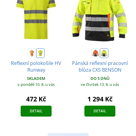
Reflexní polokošile HV
Pánská reflexní pracovní
Runway
blůza CXS BENSON
SKLADEM
DO 5 DNŮ
v pondělí 10. 8.
u vás
ve čtvrtek 13. 8.
u vás
472 Kč
1 294 Kč
DETAIL
DETAIL