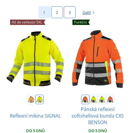
1
2
3
Další
Až do velikosti 5XL
Funkční
Pánská reflexní
Reflexní mikina SIGNAL
softshellová bunda CXS
BENSON
DO 5 DNŮ
DO 5 DNŮ