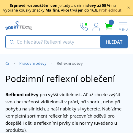
Srpnové rozpouštění cen
je tady a s ním i
slevy až 50 %
na
vybrané kousky značky
Malfini
. Akce trvá jen do 16.8.
Prohlédnout.
0
MENU
HLEDAT
Pracovní oděvy
Reflexní oděvy
Podzimní reflexní oblečení
Reflexní oděvy
pro vyšší viditelnost. Ať už chcete zvýšit
svou bezpečnost viditelností v práci, při sportu, nebo při
pohybu na silnicích, z naší nabídky si vyberete. Nabízíme
kompletní sortiment reflexních pracovních oděvů pro
dospělé i děti s reflexními prvky dle normy (uvedeno u
produktu).