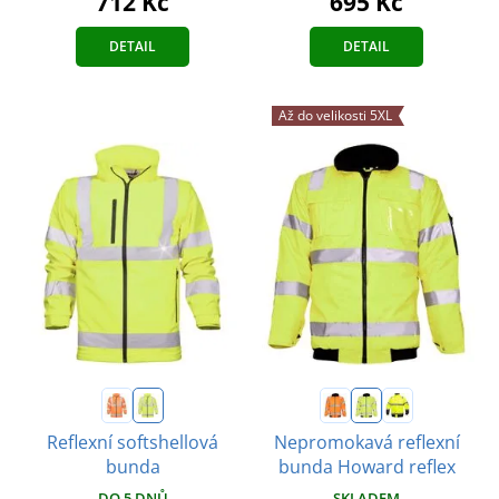
712 Kč
695 Kč
DETAIL
DETAIL
Až do velikosti 5XL
Reflexní softshellová
Nepromokavá reflexní
bunda
bunda Howard reflex
DO 5 DNŮ
SKLADEM