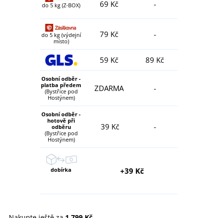
69 Kč
-
do 5 kg (Z-BOX)
79 Kč
-
do 5 kg (výdejní
místo)
59 Kč
89 Kč
Osobní odběr -
platba předem
ZDARMA
-
(Bystřice pod
Hostýnem)
Osobní odběr -
hotově při
39 Kč
-
odběru
(Bystřice pod
Hostýnem)
dobírka
+39 Kč
Nakupte ještě za
1 799 Kč