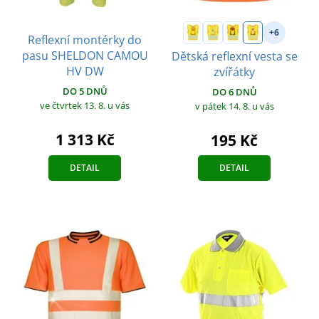
+6
Reflexní montérky do
pasu SHELDON CAMOU
Dětská reflexní vesta se
HV DW
zvířátky
DO 5 DNŮ
DO 6 DNŮ
ve čtvrtek 13. 8.
u vás
v pátek 14. 8.
u vás
1 313 Kč
195 Kč
DETAIL
DETAIL