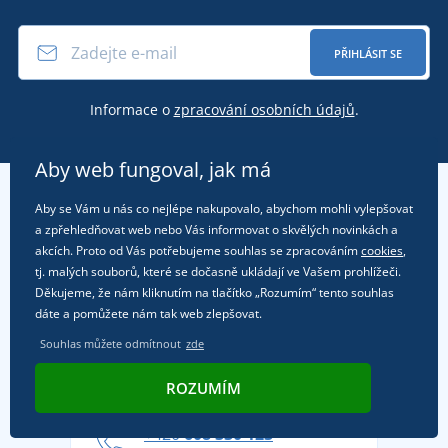
PŘIHLÁSIT SE
Informace o
zpracování osobních údajů
.
Aby web fungoval, jak má
Zákaznický servis
Aby se Vám u nás co nejlépe nakupovalo, abychom mohli vylepšovat
a zpřehledňovat web nebo Vás informovat o skvělých novinkách a
akcích. Proto od Vás potřebujeme souhlas se zpracováním
cookies
,
O naší firmě
Kontakt
tj. malých souborů, které se dočasně ukládají ve Vašem prohlížeči.
Obchodní podmínky
Děkujeme, že nám kliknutím na tlačítko „Rozumím“ tento souhlas
Z naší poradny
O nás
dáte a pomůžete nám tak web zlepšovat.
Doprava a platba
Reference
Souhlas můžete odmítnout
zde
Vrácení zboží a reklamace
Objevte TEE JAYS - prémiovou dánskou značku s
DobrýTextil pro firmy a organizace
Zákaznická podpora
Potisk a výšivka
ROZUMÍM
tradicí od roku 1976
Blog
Zásady ochrany osobních údajů
Jak zvládnout horké letní dny v pohodě a bezpečí
+420
608 330 123
Affiliate
Věrnostní program BONTIS +