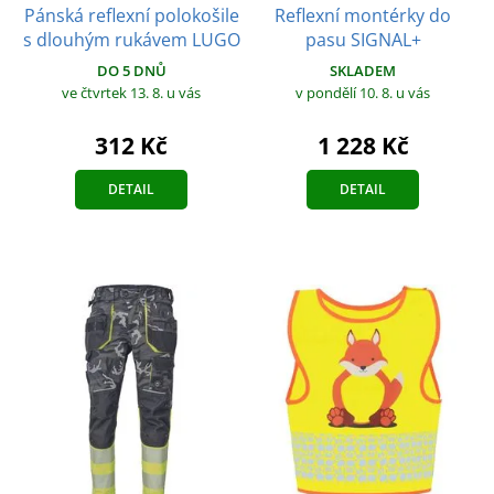
Pánská reflexní polokošile
Reflexní montérky do
s dlouhým rukávem LUGO
pasu SIGNAL+
DO 5 DNŮ
SKLADEM
ve čtvrtek 13. 8.
u vás
v pondělí 10. 8.
u vás
312 Kč
1 228 Kč
DETAIL
DETAIL