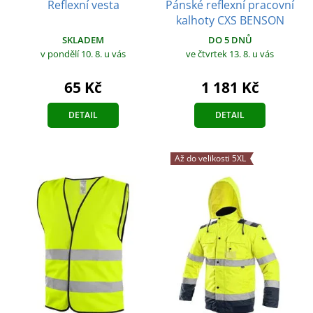
Reflexní vesta
Pánské reflexní pracovní
kalhoty CXS BENSON
SKLADEM
DO 5 DNŮ
v pondělí 10. 8.
u vás
ve čtvrtek 13. 8.
u vás
65 Kč
1 181 Kč
DETAIL
DETAIL
Až do velikosti 5XL