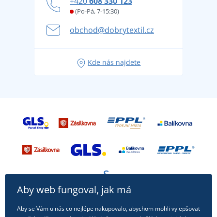
+420
608 330 123
Affiliate
Věrnostní program BONTIS +
Letní dobrodružství začíná balením aneb připravte
(Po-Pá, 7-15:30)
Kariéra
se na dovolenou bez starostí
obchod@dobrytextil.cz
Tipy na svěží outfity pro pohodové léto
Oblíbené tričko City v hlavní roli: outfity pro každou
Kde nás najdete
příležitost!
Aby web fungoval, jak má
Aby se Vám u nás co nejlépe nakupovalo, abychom mohli vylepšovat