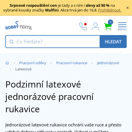
Srpnové rozpouštění cen
je tady a s ním i
slevy až 50 %
na
vybrané kousky značky
Malfini
. Akce trvá jen do 16.8.
Prohlédnout.
0
MENU
HLEDAT
Pracovní oděvy
Pracovní rukavice
Jednorázové
Latexové
Podzimní latexové
jednorázové pracovní
rukavice
Jednorázové latexové rukavice ochrání vaše ruce a přesto
udržují dobrou citlivost v prstech. Vybrat si můžete