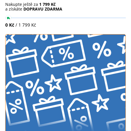
Nakupte ještě za
1 799 Kč
a získáte
DOPRAVU ZDARMA
0 Kč
/ 1 799 Kč