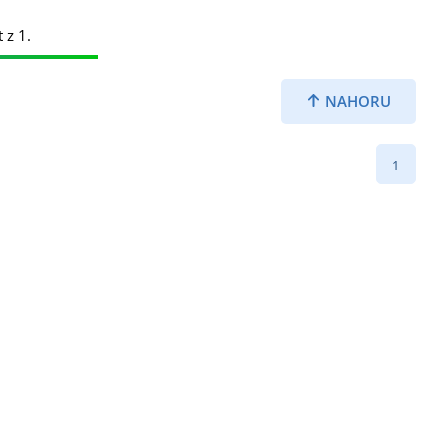
 z 1.
NAHORU
1