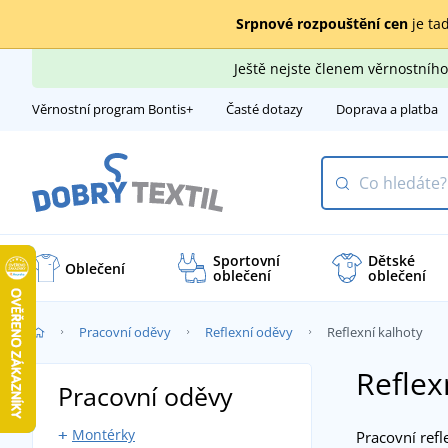
Srpnové rozpouštění cen
je tad
Ještě nejste členem věrnostní
Věrnostní program Bontis+
Časté dotazy
Doprava a platba
Sportovní
Dětské
Oblečení
oblečení
oblečení
Pracovní oděvy
Reflexní oděvy
Reflexní kalhoty
Reflex
Pracovní oděvy
Montérky
Pracovní refl