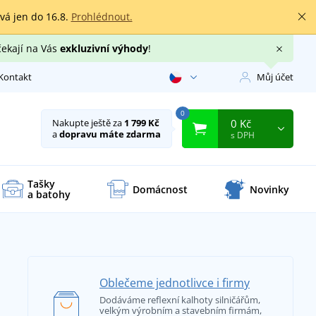
rvá jen do 16.8.
Prohlédnout.
čekají na Vás
exkluzivní výhody
!
Kontakt
Můj účet
0
0 Kč
Nakupte ještě za
1 799 Kč
a
dopravu máte zdarma
s DPH
Tašky
Domácnost
Novinky
a batohy
Oblečeme jednotlivce i firmy
Dodáváme reflexní kalhoty silničářům,
velkým výrobním a stavebním firmám,