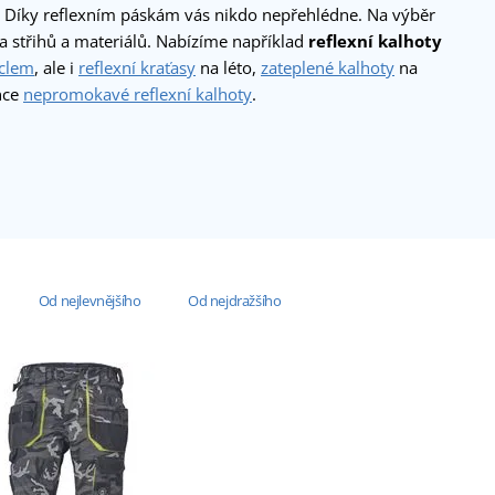
. Díky reflexním páskám vás nikdo nepřehlédne. Na výběr
 střihů a materiálů. Nabízíme například
reflexní kalhoty
aclem
, ale i
reflexní kraťasy
na léto,
zateplené kalhoty
na
nce
nepromokavé reflexní kalhoty
.
Od nejlevnějšího
Od nejdražšího