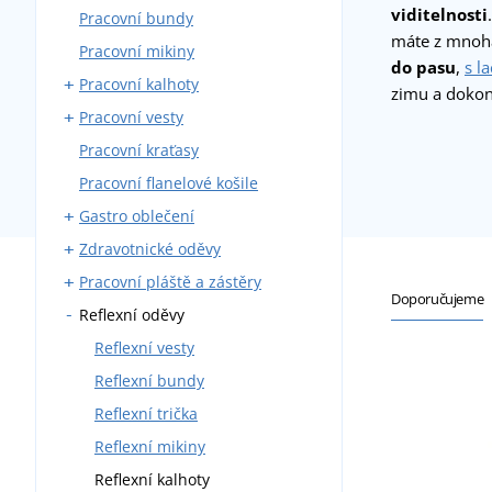
viditelnosti
Pracovní bundy
Montérky s laclem
máte z mnoha
Pracovní mikiny
Montérky do pasu
do pasu
,
s l
Pracovní kalhoty
Blůzy
zimu a doko
Pracovní vesty
Montérkové komplety
Kalhoty do pasu
Pracovní kraťasy
Pracovní kombinézy
Kalhoty s laclem
S kapsami
Pracovní flanelové košile
Zateplené montérky
Zateplené
Gastro oblečení
Zdravotnické oděvy
Pracovní kalhoty
Pracovní pláště a zástěry
Zástěry
Zdravotnické haleny a košile
Doporučujeme
Reflexní oděvy
Pláště
Zdravotnické pláště
Kovářské zástěry
Košile a haleny
Zdravotnické kalhoty
Svářečské zástěry
Reflexní vesty
Kuchařské rondony
Zdravotnické vesty a mikiny
Reflexní bundy
Kuchařské čepice
Reflexní trička
Vesty a mikiny
Reflexní mikiny
Kravaty
Reflexní kalhoty