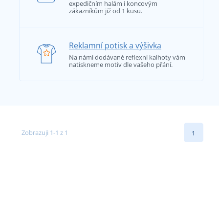
expedičním halám i koncovým
zákazníkům již od 1 kusu.
Reklamní potisk a výšivka
Na námi dodávané reflexní kalhoty vám
natiskneme motiv dle vašeho přání.
Zobrazuji 1-1 z 1
1