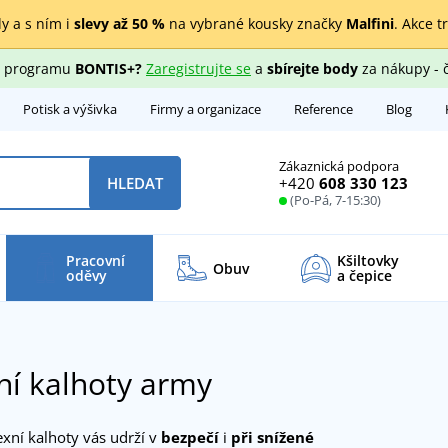
y a s ním i
slevy až 50 %
na vybrané kousky značky
Malfini
. Akce t
ho programu
BONTIS+?
Zaregistrujte se
a
sbírejte body
za nákupy - 
Potisk a výšivka
Firmy a organizace
Reference
Blog
Zákaznická podpora
+420
608 330 123
HLEDAT
(Po-Pá, 7-15:30)
Pracovní
Kšiltovky
Obuv
oděvy
a čepice
ní kalhoty army
exní kalhoty vás udrží v
bezpečí
i
při snížené