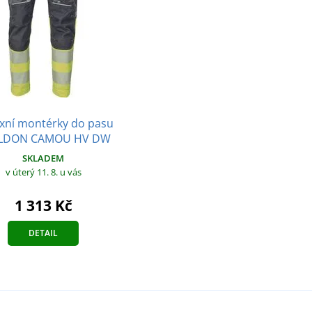
exní montérky do pasu
LDON CAMOU HV DW
SKLADEM
v úterý 11. 8.
u vás
1 313 Kč
DETAIL