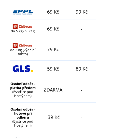
69 Kč
99 Kč
69 Kč
-
do 5 kg (Z-BOX)
79 Kč
-
do 5 kg (výdejní
místo)
59 Kč
89 Kč
Osobní odběr -
platba předem
ZDARMA
-
(Bystřice pod
Hostýnem)
Osobní odběr -
hotově při
39 Kč
-
odběru
(Bystřice pod
Hostýnem)