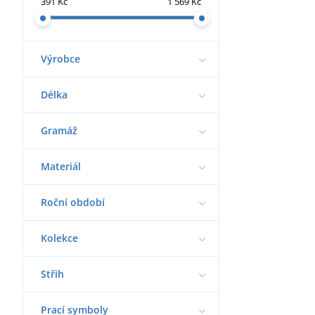
391 Kč
1 569 Kč
Výrobce
Délka
Gramáž
Materiál
Roční období
Kolekce
Střih
Prací symboly