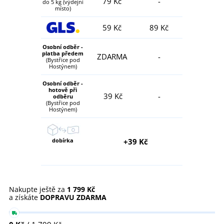
79 Kč
-
do 5 kg (výdejní
místo)
59 Kč
89 Kč
Osobní odběr -
platba předem
ZDARMA
-
(Bystřice pod
Hostýnem)
Osobní odběr -
hotově při
39 Kč
-
odběru
(Bystřice pod
Hostýnem)
dobírka
+39 Kč
Nakupte ještě za
1 799 Kč
a získáte
DOPRAVU ZDARMA