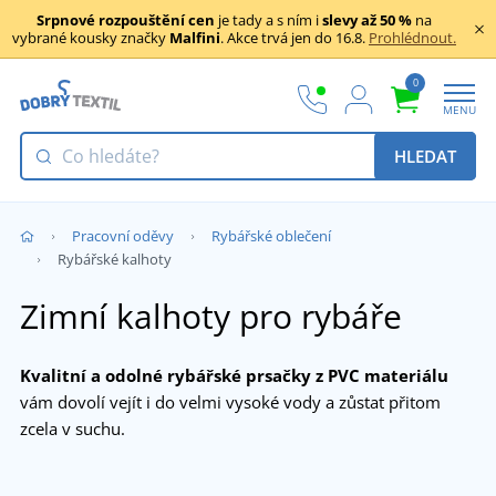
Srpnové rozpouštění cen
je tady a s ním i
slevy až 50 %
na
vybrané kousky značky
Malfini
. Akce trvá jen do 16.8.
Prohlédnout.
0
MENU
HLEDAT
Pracovní oděvy
Rybářské oblečení
Rybářské kalhoty
Zimní kalhoty pro rybáře
Kvalitní a odolné rybářské prsačky z PVC materiálu
vám dovolí vejít i do velmi vysoké vody a zůstat přitom
zcela v suchu.