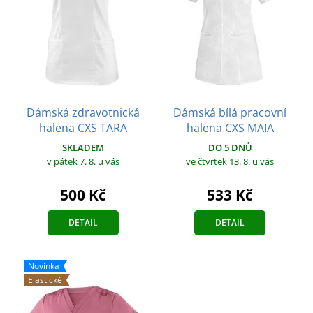
Dámská zdravotnická
Dámská bílá pracovní
halena CXS TARA
halena CXS MAIA
SKLADEM
DO 5 DNŮ
v pátek 7. 8.
u vás
ve čtvrtek 13. 8.
u vás
500 Kč
533 Kč
DETAIL
DETAIL
Novinka
Elastické