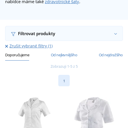
nabídce máme také
zdravotnické šaty
.
Filtrovat produkty
Zrušit vybrané filtry (1)
Doporučujeme
Od nejlevnějšího
Od nejdražšího
Zobrazuji 1-5 z 5
1