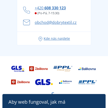
Blog
Zásady ochrany osobních údajů
Jak zvládnout horké letní dny v pohodě a bezpečí
+420
608 330 123
Affiliate
Věrnostní program BONTIS +
Letní dobrodružství začíná balením aneb připravte
(Po-Pá, 7-15:30)
Kariéra
se na dovolenou bez starostí
obchod@dobrytextil.cz
Tipy na svěží outfity pro pohodové léto
Oblíbené tričko City v hlavní roli: outfity pro každou
Kde nás najdete
příležitost!
Aby web fungoval, jak má