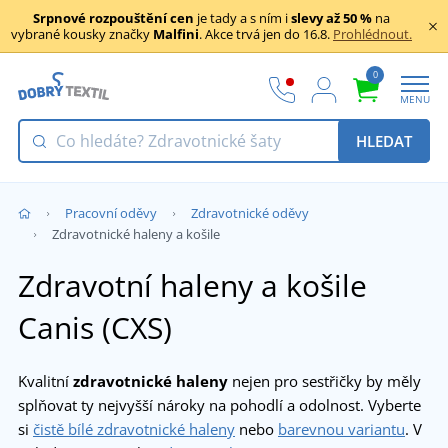
Srpnové rozpouštění cen
je tady a s ním i
slevy až 50 %
na
vybrané kousky značky
Malfini
. Akce trvá jen do 16.8.
Prohlédnout.
0
MENU
HLEDAT
Pracovní oděvy
Zdravotnické oděvy
Zdravotnické haleny a košile
Zdravotní haleny a košile
Canis (CXS)
Kvalitní
zdravotnické haleny
nejen pro sestřičky by měly
splňovat ty nejvyšší nároky na pohodlí a odolnost. Vyberte
si
čistě bílé zdravotnické haleny
nebo
barevnou variantu
. V