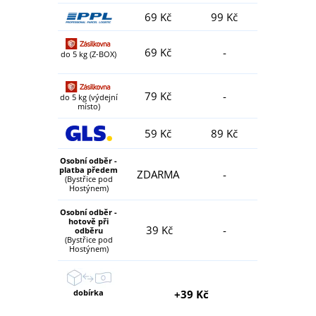
69 Kč
99 Kč
69 Kč
-
do 5 kg (Z-BOX)
79 Kč
-
do 5 kg (výdejní
místo)
59 Kč
89 Kč
Osobní odběr -
platba předem
ZDARMA
-
(Bystřice pod
Hostýnem)
Osobní odběr -
hotově při
39 Kč
-
odběru
(Bystřice pod
Hostýnem)
dobírka
+39 Kč