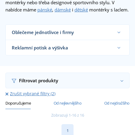
montérky nebo třeba designové sportovního stylu. V
nabídce máme
pánské
,
dámské
i
dětské
montérky s laclem.
Oblečeme jednotlivce i firmy
Dodáváme montérky řemeslníkům, velkým
výrobním firmám i koncovým zákazníkům již od 1
Reklamní potisk a výšivka
kusu.
Chci vědět více
Na námi dodávané montérky vám natiskneme
nebo vyšijeme motiv dle vašeho přání.
Chci vědět více
Filtrovat produkty
Zrušit vybrané filtry (2)
Doporučujeme
Od nejlevnějšího
Od nejdražšího
Zobrazuji 1-16 z 16
1