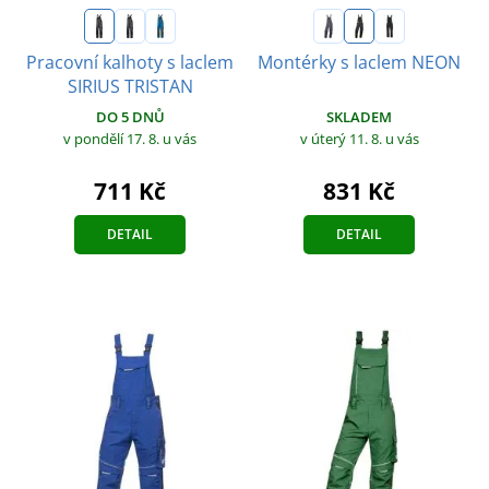
Pracovní kalhoty s laclem
Montérky s laclem NEON
SIRIUS TRISTAN
SKLADEM
DO 5 DNŮ
v úterý 11. 8.
u vás
v pondělí 17. 8.
u vás
831 Kč
711 Kč
DETAIL
DETAIL