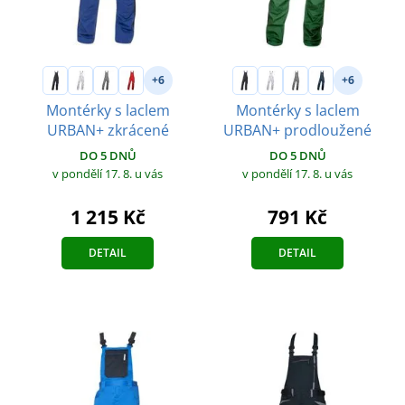
+6
+6
Montérky s laclem
Montérky s laclem
URBAN+ zkrácené
URBAN+ prodloužené
DO 5 DNŮ
DO 5 DNŮ
v pondělí 17. 8.
u vás
v pondělí 17. 8.
u vás
1 215 Kč
791 Kč
DETAIL
DETAIL