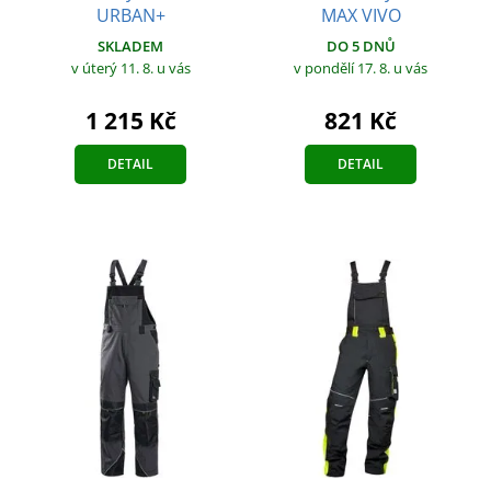
URBAN+
MAX VIVO
SKLADEM
DO 5 DNŮ
v úterý 11. 8.
u vás
v pondělí 17. 8.
u vás
1 215 Kč
821 Kč
DETAIL
DETAIL