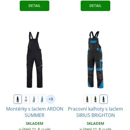
DETAIL
DETAIL
+3
Montérky s laclem ARDON
Pracovní kalhoty s laclem
SUMMER
SIRIUS BRIGHTON
SKLADEM
SKLADEM
v úterý 11. 8.
u vás
v úterý 11. 8.
u vás