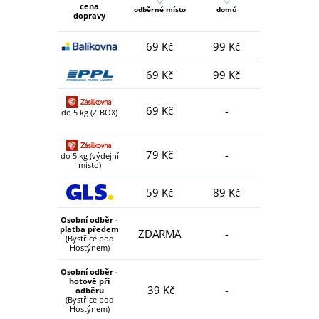
cena
odběrné místo
domů
dopravy
69 Kč
99 Kč
69 Kč
99 Kč
69 Kč
-
do 5 kg (Z-BOX)
79 Kč
-
do 5 kg (výdejní
místo)
59 Kč
89 Kč
Osobní odběr -
platba předem
ZDARMA
-
(Bystřice pod
Hostýnem)
Osobní odběr -
hotově při
39 Kč
-
odběru
(Bystřice pod
Hostýnem)