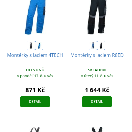
Montérky s laclem 4TECH
Montérky s laclem R8ED
DO 5 DNŮ
SKLADEM
v pondělí 17. 8.
u vás
v úterý 11. 8.
u vás
871 Kč
1 644 Kč
DETAIL
DETAIL