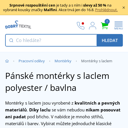
Srpnové rozpouštění cen
je tady a s ním i
slevy až 50 %
na
vybrané kousky značky
Malfini
. Akce trvá jen do 16.8.
Prohlédnout.
0
MENU
HLEDAT
Pracovní oděvy
Montérky
Montérky s laclem
Pánské montérky s laclem
polyester / bavlna
Montérky s laclem jsou vyrobené z
kvalitních a pevných
materiálů
.
Díky laclu
se vám nebudou
nikam posouvat
ani padat
pod břicho. V nabídce je mnoho střihů,
materiálů i barev. Vybírat můžete jednoduché klasické