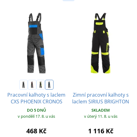
Zimní pracovní kalhoty s
Pracovní kalhoty s laclem
laclem SIRIUS BRIGHTON
CXS PHOENIX CRONOS
SKLADEM
DO 5 DNŮ
v úterý 11. 8.
u vás
v pondělí 17. 8.
u vás
1 116 Kč
468 Kč