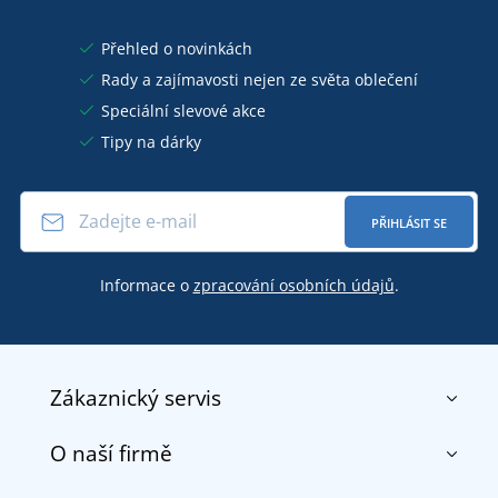
Přehled o novinkách
Rady a zajímavosti nejen ze světa oblečení
Speciální slevové akce
Tipy na dárky
PŘIHLÁSIT SE
Informace o
zpracování osobních údajů
.
Zákaznický servis
O naší firmě
Kontakt
Obchodní podmínky