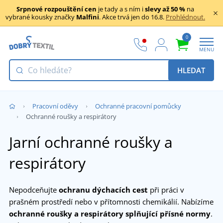
Srpnové rozpouštění cen
je tady a s ním i
slevy až 50 %
na
vybrané kousky značky
Malfini
. Akce trvá jen do 16.8.
Prohlédnout.
0
MENU
HLEDAT
Pracovní oděvy
Ochranné pracovní pomůcky
Ochranné roušky a respirátory
Jarní ochranné roušky a
respirátory
Nepodceňujte
ochranu dýchacích cest
při práci v
prašném prostředí nebo v přítomnosti chemikálií. Nabízíme
ochranné roušky a respirátory splňující přísné normy
.