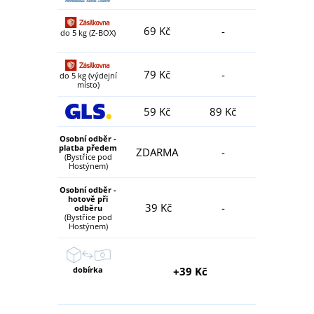
69 Kč
-
do 5 kg (Z-BOX)
79 Kč
-
do 5 kg (výdejní
místo)
59 Kč
89 Kč
Osobní odběr -
platba předem
ZDARMA
-
(Bystřice pod
Hostýnem)
Osobní odběr -
hotově při
39 Kč
-
odběru
(Bystřice pod
Hostýnem)
dobírka
+39 Kč