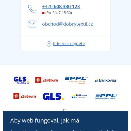
Zásady ochrany osobních údajů
Jak zvládnout horké letní dny v pohodě a bezpečí
+420
608 330 123
Affiliate
Věrnostní program BONTIS +
Letní dobrodružství začíná balením aneb připravte
(Po-Pá, 7-15:30)
Kariéra
se na dovolenou bez starostí
obchod@dobrytextil.cz
Tipy na svěží outfity pro pohodové léto
Oblíbené tričko City v hlavní roli: outfity pro každou
Kde nás najdete
příležitost!
Aby web fungoval, jak má