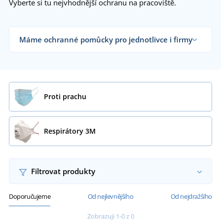
Vyberte si tu nejvhodnější ochranu na pracoviště.
Máme ochranné pomůcky pro jednotlivce i firmy
Dodáváme ochranné pracovní pomůcky
řemeslníkům, dílnám, velkým výrobním firmám i
koncovým zákazníkům již od 1 kusu.
Chci vědět více
Proti prachu
Respirátory 3M
Filtrovat produkty
Doporučujeme
Od nejlevnějšího
Od nejdražšího
Zobrazuji 1-0 z 0